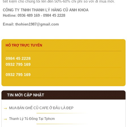
tiết kiệm cho chúng tôi lên đến 50%-60% chi phí so với đi mua mới.
CÔNG TY TNHH THANH LÝ HÀNG CŨ ANH KHOA
Hotline: 0936 489 169 - 0984 45 2228
Email: thohien1987@gmail.com
HỔ TRỢ TRỰC TUYẾN
0984 45 2228
0932 795 169
0932 795 169
TIN MỚI CẬP NHẬT
MUA BÀN GHẾ CŨ CAFE Ở ĐÂU LÀ ĐẸP
Thanh Lý Tủ Đông Tại Tphcm