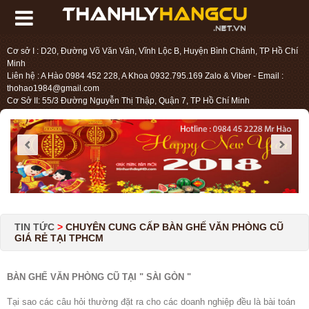
Cơ sở I : D20, Đường Võ Văn Vân, Vĩnh Lộc B, Huyện Bình Chánh, TP Hồ Chí
Minh
Liên hệ : A Hào 0984 452 228, A Khoa 0932.795.169 Zalo & Viber - Email :
thohao1984@gmail.com
Cơ Sở II: 55/3 Đường Nguyễn Thị Thập, Quận 7, TP Hồ Chí Minh
Liên hệ : Chị Liệu 0984.45.2228 - Email : thohien1987@gmail.com
TIN TỨC
>
CHUYÊN CUNG CẤP BÀN GHẾ VĂN PHÒNG CŨ
GIÁ RẺ TẠI TPHCM
BÀN GHẾ VĂN PHÒNG CŨ TẠI " SÀI GÒN "
Tại sao các câu hỏi thường đặt ra cho các doanh nghiệp đều là bài toán