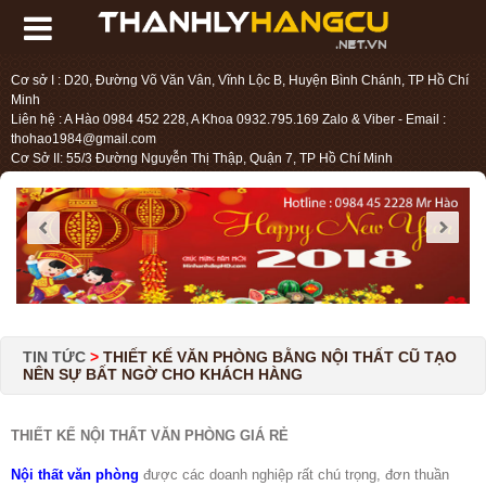
Cơ sở I : D20, Đường Võ Văn Vân, Vĩnh Lộc B, Huyện Bình Chánh, TP Hồ Chí
Minh
Liên hệ : A Hào 0984 452 228, A Khoa 0932.795.169 Zalo & Viber - Email :
thohao1984@gmail.com
Cơ Sở II: 55/3 Đường Nguyễn Thị Thập, Quận 7, TP Hồ Chí Minh
Liên hệ : Chị Liệu 0984.45.2228 - Email : thohien1987@gmail.com
TIN TỨC
>
THIẾT KẾ VĂN PHÒNG BẰNG NỘI THẤT CŨ TẠO
NÊN SỰ BẤT NGỜ CHO KHÁCH HÀNG
THIẾT KẾ NỘI THẤT VĂN PHÒNG GIÁ RẺ
Nội thất văn phòng
được các doanh nghiệp rất chú trọng, đơn thuần