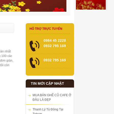
HỔ TRỢ TRỰC TUYẾN
0984 45 2228
0932 795 169
iản nhất
g 100 các
0932 795 169
 đơn giản,
tôi còn
TIN MỚI CẬP NHẬT
MUA BÀN GHẾ CŨ CAFE Ở
ĐÂU LÀ ĐẸP
Thanh Lý Tủ Đông Tại