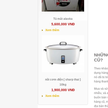
Tủ mát alaska
5,600,000 VNĐ
Xem thêm
NHỮNG
CŨ?
Theo khảo 
dụng hàng 
nó đã bị b
nồi cơm điện [ sharp thai ]
hàng thanh
10kg
Mua và sử 
1,900,000 VNĐ
nhiều, và 
Xem thêm
buôn bán v
hàng cũ, m
địa bàn th