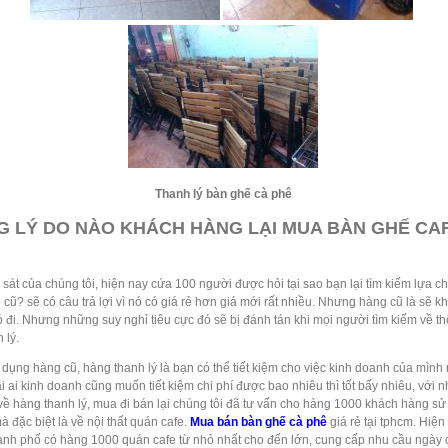
Thanh lý bàn ghế cà phê
 LÝ DO NÀO KHÁCH HÀNG LẠI MUA BÀN GHẾ CA
sát của chúng tôi, hiện nay cứa 100 người được hỏi tại sao bạn lại tìm kiếm lựa c
cũ? sẽ có câu trả lợi vì nó có giá rẻ hơn giá mới rất nhiều. Nhưng hàng cũ là sẽ kh
ỏ đi. Nhưng những suy nghỉ tiêu cực đó sẽ bị đánh tán khi mọi người tìm kiếm về th
 lý.
dụng hàng cũ, hàng thanh lý là bạn có thể tiết kiệm cho việc kinh doanh của mình r
ai ai kinh doanh cũng muốn tiết kiệm chi phí được bao nhiêu thì tốt bấy nhiêu, với 
ề hàng thanh lý, mua đi bán lại chúng tôi đã tư vấn cho hàng 1000 khách hàng s
à đặc biệt là về nội thất quán cafe.
Mua bán bàn ghế cà phê
giá rẻ tại tphcm. Hiện
ành phố có hàng 1000 quán cafe từ nhỏ nhất cho đến lớn, cung cấp nhu cầu ngày 