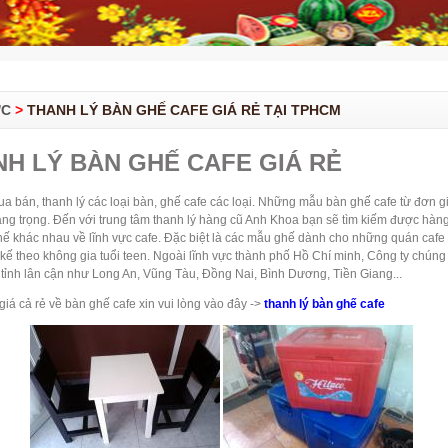
ỨC
>
THANH LÝ BÀN GHẾ CAFE GIÁ RẺ TẠI TPHCM
H LÝ BÀN GHẾ CAFE GIÁ RẺ
 bán, thanh lý các loại bàn, ghế cafe các loại. Những mẫu bàn ghế cafe từ đơn g
ng trọng. Đến với trung tâm thanh lý hàng cũ Anh Khoa bạn sẽ tìm kiếm được hàn
hế khác nhau về lĩnh vực cafe. Đặc biệt là các mẫu ghế dành cho những quán cafe
 kế theo không gia tuổi teen. Ngoài lĩnh vực thành phố Hồ Chí minh, Công ty chúng 
 tỉnh lân cận như Long An, Vũng Tàu, Đồng Nai, Bình Dương, Tiền Giang...
giá cả rẻ về bàn ghế cafe xin vui lòng vào đây ->
thanh lý bàn ghế cafe