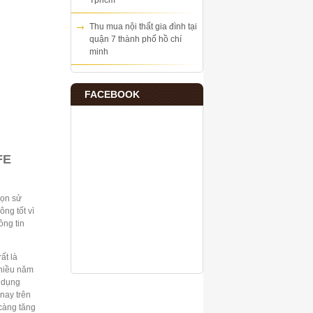
Tphcm
Thu mua nội thất gia đình tại
quận 7 thành phố hồ chí
minh
FACEBOOK
FE
họn sử
ông tốt vì
ông tin
ất là
nhiều năm
ử dụng
 nay trên
càng tăng