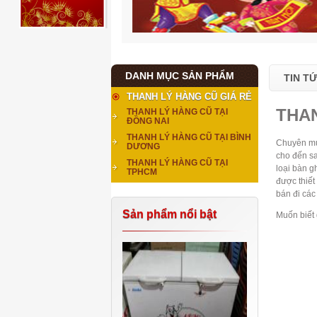
DANH MỤC SẢN PHẨM
TIN T
THANH LÝ HÀNG CŨ GIÁ RẺ
THAN
THANH LÝ HÀNG CŨ TẠI
ĐỒNG NAI
THANH LÝ HÀNG CŨ TẠI BÌNH
Chuyên mua
DƯƠNG
cho đến sa
THANH LÝ HÀNG CŨ TẠI
loại bàn g
TPHCM
được thiết
bán đi các
Sản phẩm nổi bật
Muốn biết 