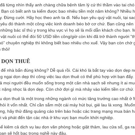
đã từng nhìn thấy anh chàng chữa bệnh tâm lý cứ thì thầm vào tai ch
vi? Bạn có biết anh ta kiếm được bao nhiêu tiền một năm không? Nhiều 
y. Đừng cười. Hãy học theo anh ta đi. Nếu bạn yêu quý vật nuôi, tại s
h yêu đó thành một công việc kinh doanh béo bở cơ chứ. Bạn cũng nên
 những bác sĩ thú y trong khu vực vì họ sẽ là mối dẫn khách cho bạn. 
 vật nuôi có thể đòi 50 USD tiền công/giờ còn khi đã trở thành người “t
chó” chuyên nghiệp thì không biết bao nhiêu cho xuể. Vậy bạn còn chờ 
 thôi!
U DỌN THUÊ
 để nhà bẩn đúng không? Dễ quá rồi. Cái khó là bắt tay vào dọn dẹp n
g ngại dọn dẹp thì công việc lau dọn thuê có thể phù hợp với bạn đấy.
 cả mọi người đều muốn sống trong một căn nhà sạch sẽ nhưng ít ai m
c nặng nhọc là dọn dẹp. Còn chờ đợi gì mà nhảy vào kiếm tiền cơ ch
u dọn thuê là một trong những ngành có mức tăng trưởng cao nhất ở 
hỏi ít vốn nhất. Chỉ cần sắm một cái máy hút bụi, giẻ lau là xong. Muốn
ng, hãy thử đăng quảng cáo trên báo hoặc các trang mạng mua bán h
ơi và phát đến tận các nhà ở khu vực bạn muốn khởi nghiệp.
hể kiêm cả dịch vụ lau dọn văn phòng hoặc giặt thảm, lau cửa sổ, ga r
ạn sẽ hốt bạc trong nghề này đâu.