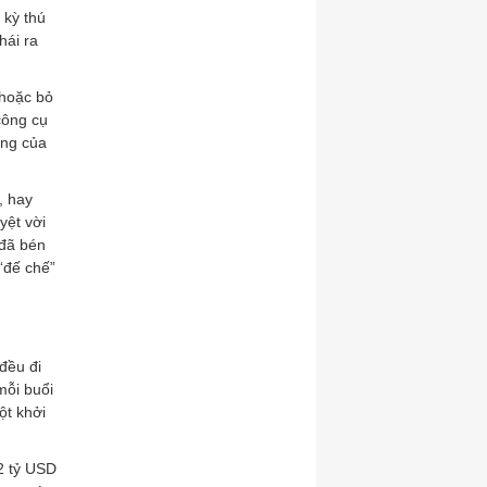
 kỳ thú
hái ra
 hoặc bỏ
công cụ
àng của
, hay
yệt vời
 đã bén
“đế chế”
 đều đi
mỗi buổi
ột khởi
2 tỷ USD