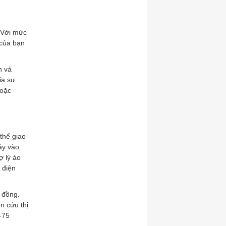
? Với mức
 của bạn
n và
ia sư
hoặc
thể giao
ảy vào.
ợ lý ảo
 điện
p đồng.
n cứu thị
-75