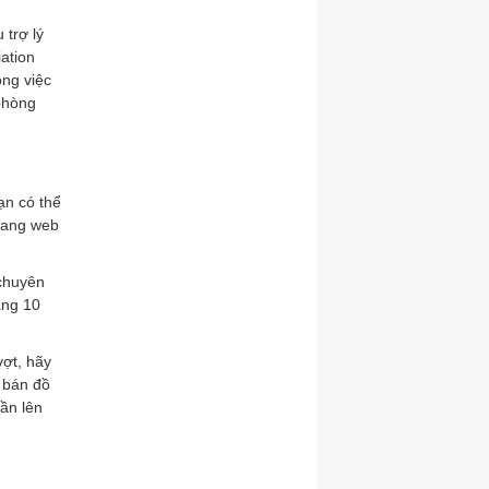
 trợ lý
iation
ng việc
phòng
ạn có thể
trang web
 chuyên
ảng 10
vợt, hãy
 bán đồ
ần lên