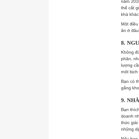
năm 2010
thể cắt g
khá khách
Một điều
ăn ở đâu 
8. NG
Không đù
phân, nh
lượng cầu
một bịch 
Bạn có t
gắng kho
9. NH
Bạn thích
doanh nh
thức giải
những dị
Nếu bạn 