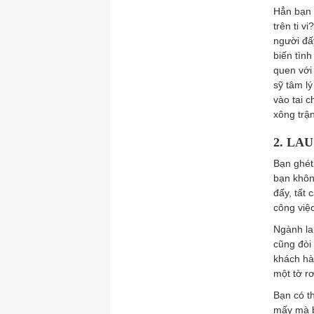
Hẳn bạn 
trên ti 
người đấ
biến tìn
quen với
sỹ tâm lý
vào tai 
xông trận
2. LA
Bạn ghét
bạn khôn
đấy, tất
công việ
Ngành la
cũng đòi 
khách hà
một tờ r
Bạn có t
mấy mà b