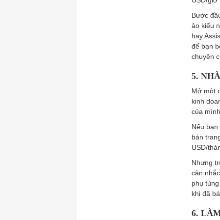
USD/giờ 
Bước đầu 
ảo kiểu n
hay Assi
để bạn b
chuyên c
5. NH
Mở một c
kinh doa
của mình
Nếu bạn 
bán tran
USD/thán
Nhưng tr
cân nhắc
phụ tùng
khi đã b
6. LÀ