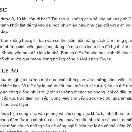
 SƯ
 được 9, 10 khi còn đi học? Tại sao lại không chia sẻ kho báu này nhỉ
ranh khốc liệt để thi vào đại học như hiện nay, nhu cầu đối với dịch vụ
 đấy.
i bạn không học giỏi, bạn vẫn có thể kiếm tiền bằng cách làm trung gia
ọn những sinh viên giỏi giang đang có nhu cầu kiếm tiền để họ đi làm g
. Khoản vốn ban đầu khá là nhỏ. Bạn có thể đến nhà học sinh để dạy 
 tổ chức lớp qua mạng dùng những công cụ kiểu như Skype.
Ợ LÝ ẢO
doanh nghiệp thường mất quá nhiều thời gian vào những công việc có 
i khác làm. Vì thế đây là mảnh đất màu mỡ mà các trợ lý ảo có thể nh
ý ảo cũng giống như trợ lý bình thường ở các văn phòng, chỉ có điều tr
 tiếp xúc trực diện với sếp. Công việc chủ yếu được trao đổi qua email,
i thảo trực tuyến.
o thực hiện công việc văn phòng và các công việc khác tại nhà theo hợ
càng đảm đương có nhiều dịch vụ chuyên môn như làm sổ sách, nghiê
oặc thậm chí cả những vấn đề công nghệ. Một trợ lý ảo có thể kiếm 20