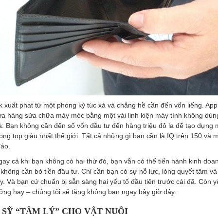
 xuất phát từ một phòng ký túc xá và chẳng hề cần đến vốn liếng. Appl
ửa hàng sửa chữa máy móc bằng một vài linh kiện máy tính không dùn
là: Bạn không cần đến số vốn đầu tư đến hàng triệu đô la để tạo dựng
ong top giàu nhất thế giới. Tất cả những gì bạn cần là IQ trên 150 và m
đáo.
ay cả khi bạn không có hai thứ đó, bạn vẫn có thể tiến hành kinh doa
không cần bỏ tiền đầu tư. Chỉ cần bạn có sự nỗ lực, lòng quyết tâm v
. Và bạn cứ chuẩn bị sẵn sàng hai yếu tố đầu tiên trước cái đã. Còn y
ưởng hay – chúng tôi sẽ tặng không bạn ngay bây giờ đây.
C SỸ “TÂM LÝ” CHO VẬT NUÔI