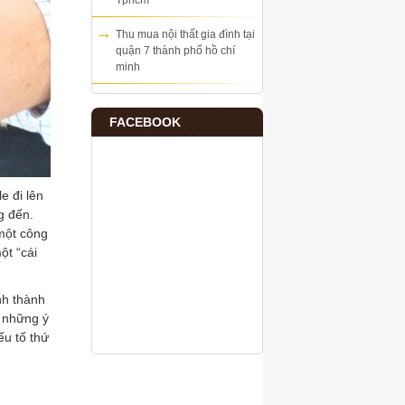
Tphcm
Thu mua nội thất gia đình tại
quận 7 thành phố hồ chí
minh
FACEBOOK
e đi lên
g đến.
 một công
ột “cái
nh thành
à những ý
ếu tố thứ