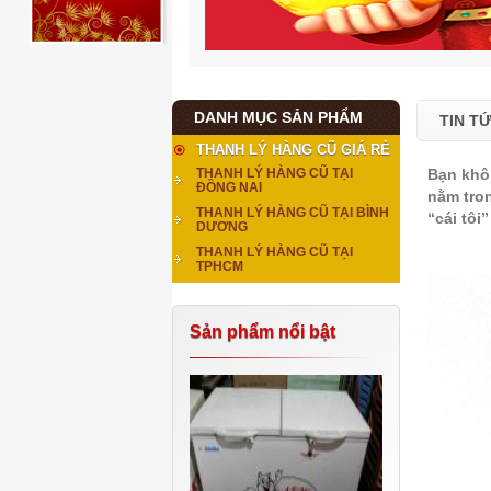
DANH MỤC SẢN PHẨM
TIN T
THANH LÝ HÀNG CŨ GIÁ RẺ
Bạn khôn
THANH LÝ HÀNG CŨ TẠI
ĐỒNG NAI
nằm tron
THANH LÝ HÀNG CŨ TẠI BÌNH
“cái tôi
DƯƠNG
THANH LÝ HÀNG CŨ TẠI
TPHCM
Sản phẩm nổi bật