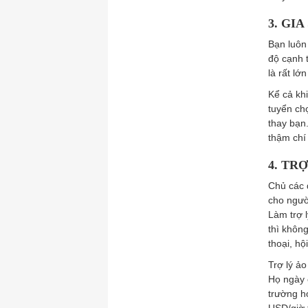
3. GIA
Bạn luôn
độ cạnh t
là rất lớn
Kể cả kh
tuyển ch
thay bạn
thậm chí
4. TR
Chủ các 
cho ngườ
Làm trợ l
thì không
thoại, hộ
Trợ lý ả
Họ ngày 
trường h