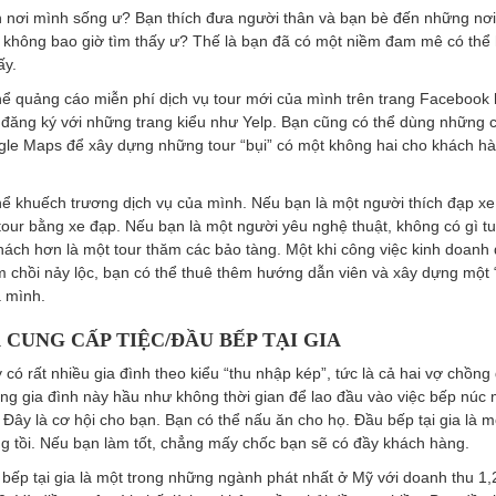
h nơi mình sống ư? Bạn thích đưa người thân và bạn bè đến những nơi
 không bao giờ tìm thấy ư? Thế là bạn đã có một niềm đam mê có thể 
ấy.
hể quảng cáo miễn phí dịch vụ tour mới của mình trên trang Facebook
để đăng ký với những trang kiểu như Yelp. Bạn cũng có thể dùng những 
le Maps để xây dựng những tour “bụi” có một không hai cho khách h
hể khuếch trương dịch vụ của mình. Nếu bạn là một người thích đạp xe
tour bằng xe đạp. Nếu bạn là một người yêu nghệ thuật, không có gì tu
hách hơn là một tour thăm các bảo tàng. Một khi công việc kinh doanh
m chồi nảy lộc, bạn có thể thuê thêm hướng dẫn viên và xây dựng một 
a mình.
À CUNG CẤP TIỆC/ĐẦU BẾP TẠI GIA
có rất nhiều gia đình theo kiểu “thu nhập kép”, tức là cả hai vợ chồng
ng gia đình này hầu như không thời gian để lao đầu vào việc bếp núc 
. Đây là cơ hội cho bạn. Bạn có thể nấu ăn cho họ. Đầu bếp tại gia là m
g tồi. Nếu bạn làm tốt, chẳng mấy chốc bạn sẽ có đầy khách hàng.
bếp tại gia là một trong những ngành phát nhất ở Mỹ với doanh thu 1,