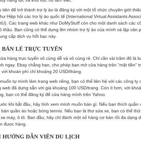
tùy năng lực và khu vực họ làm việc.
tiên để trở thành trợ lý ảo là đăng ký với một tổ chức chuyên giới thiệu
hư Hiệp hội các trợ lý ảo quốc tế (International Virtual Assistants Assoc
stU). Các trang web khác như DoMyStuff còn cho một danh sách các cô
ỏ thầu. Bạn cũng có thể dựng lên nhóm trợ lý ảo của mình và lập văn 
ung cấp dịch vụ hốt bạc này.
À BÁN LẺ TRỰC TUYẾN
ửa hàng trực tuyến vô cùng dễ và vô cùng rẻ. Chỉ cần vài trăm đô là b
nh ngay. Ebay chẳng hạn, cho phép bạn mở cửa hàng trên “mặt tiền” 
 với khoản phí chỉ khoảng 20 USD/tháng.
muốn tự mình làm trang web riêng, bạn có thể liên hệ với các công ty
g web đã dựng sẵn với giá khoảng 100 USD/trang. Còn ít hơn, với kho
g, bạn có thể đăng ký để cửa hàng mình trên Yahoo.
ước khi bắt đầu, hãy tính xem mình muốn bán gì. Nếu bạn thích quần 
 bán quần áo hoặc bóng tennis. Nếu bạn là thợ sửa xe, bạn có thể thử
 xe máy, ô tô. Ban đầu, hãy chỉ đánh một số hàng cơ bản rồi đa dạng d
án được hàng.
M HƯỚNG DẪN VIÊN DU LỊCH