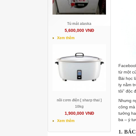
Tủ mát alaska
5,600,000 VNĐ
Xem thêm
Facebook
từ một c
Bài học 
ty nằm tr
tôi” độc 
nồi cơm điện [ sharp thai ]
Nhưng ng
10kg
công mà 
1,900,000 VNĐ
tưởng hay
ba – ý t
Xem thêm
1. BÁ