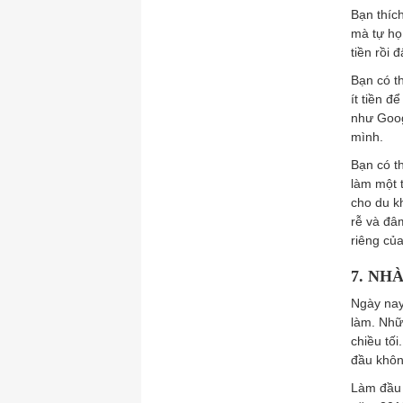
Bạn thíc
mà tự họ
tiền rồi đ
Bạn có t
ít tiền 
như Goog
mình.
Bạn có t
làm một 
cho du k
rễ và đâ
riêng củ
7. NH
Ngày nay 
làm. Nhữ
chiều tối
đầu khôn
Làm đầu 