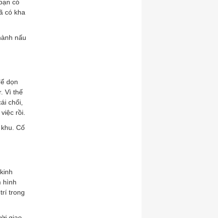
 bạn có
đã có kha
 hành nấu
để dọn
. Vì thế
ái chổi,
việc rồi.
 khu. Cố
 kinh
m hình
trí trong
ời giao