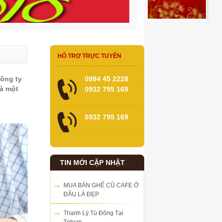
HỔ TRỢ TRỰC TUYẾN
công ty
0984 45 2228
và một
0932 795 169
0932 795 169
TIN MỚI CẬP NHẬT
MUA BÀN GHẾ CŨ CAFE Ở
ĐÂU LÀ ĐẸP
Thanh Lý Tủ Đông Tại