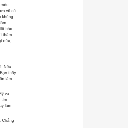
ó mèo
hơn vô số
ao không
 làm
Một bác
hì thầm
gì nữa,
ó. Nếu
 Bạn thấy
uốn làm
ứ.
Mỹ và
 tìm
ay làm
a. Chẳng