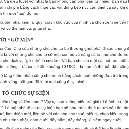
. Và điều tuyệt vời nhất là bạn không cần phải đầu tư nhiều. Bạn đầu
iảm chi phí bằng cách thuê các vật dụng bếp núc cần thiết và sau khi 
 thì mới “tậu” đồ mới.
 là bạn phải xem lại quy hoạch khu vực của mình và chọn xem sẽ tiến
và có thể làm cái gì tại nhà.
ƯỜI “GỠ MÌN”
a đâu. Chủ của những chú chó Lu Lu thường ghét phải đi sau chúng 
ất là với những chú chó to cỡ một con bò và nặng cả tạ như chó Berner
 cho dịch vụ “gỡ mìn” là cực lớn. Và bạn chỉ cần một cái hót rác, một c
túi ni lông – tất cả chỉ tốn khoảng 10 USD – là bạn có thể bắt đầu công 
hể tăng thêm nhân công cho mình bằng cách thuê những đứa trẻ trong
anh vùng thật gọn để khỏi mất công đi lại nhiều.
À TỔ CHỨC SỰ KIỆN
 tiệc tùng và liên hoan? Vậy tại sao không biến trò giải trí thành cơ hội
ỉ? Là một nhà tổ chức sự kiện bạn sẽ phụ trách thuê người nấu ăn, tì
 trí, làm thiệp mời, liên hệ với các nhà cho thuê thiết bị, chọn kiểu trang 
p như sinh nhật, đám cưới, đầy năm, đầy tháng, kỉ niệm ngày cưới, …
quyết định nhảy vào lĩnh vực kinh doanh này, rất có thể bạn là một ngư