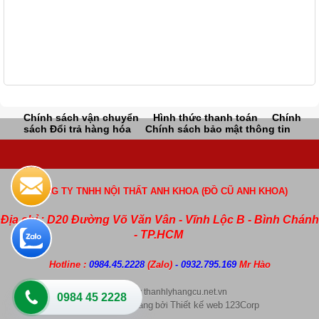
Chính sách vận chuyển
Hình thức thanh toán
Chính
sách Đổi trả hàng hóa
Chính sách bảo mật thông tin
CÔNG TY TNHH NỘI THẤT ANH KHOA (ĐỒ CŨ ANH KHOA)
Địa chỉ : D20 Đường Võ Văn Vân - Vĩnh Lộc B - Bình Chánh
- TP.HCM
Hotline :
0984.45.2228
(Zalo)
- 0932.795.169
Mr Hào
Copyright by thanhlyhangcu.net.vn
0984 45 2228
Thiết kế web bán hàng
Thiết kế web
123Corp
bởi