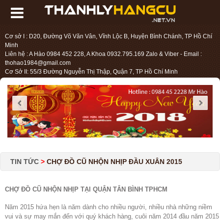
Cơ sở I : D20, Đường Võ Văn Vân, Vĩnh Lộc B, Huyện Bình Chánh, TP Hồ Chí
Minh
Liên hệ : A Hào 0984 452 228, A Khoa 0932.795.169 Zalo & Viber - Email :
thohao1984@gmail.com
Cơ Sở II: 55/3 Đường Nguyễn Thị Thập, Quận 7, TP Hồ Chí Minh
Liên hệ : Chị Liệu 0984.45.2228 - Email : thohien1987@gmail.com
TIN TỨC
>
CHỢ ĐỒ CŨ NHỘN NHỊP ĐẦU XUÂN 2015
CHỢ ĐỒ CŨ NHỘN NHỊP TẠI QUẬN TÂN BÌNH TPHCM
Năm 2015 hứa hẹn là năm dành cho nhiều người, nhiều nhà những niềm
vui và sự may mắn đến với quý khách hàng, cuôi năm 2014 đầu năm 2015