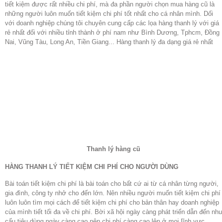
tiết kiệm được rất nhiều chi phí, mà đa phần người chọn mua hàng cũ là
những người luôn muốn tiết kiệm chi phí tốt nhất cho cá nhân mình. Dối
với doanh nghiệp chúng tôi chuyên cung cấp các lọa hàng thanh lý với giá
rẻ nhất đối với nhiều tỉnh thành ở phí nam như Bình Dương, Tphcm, Đồng
Nai, Vũng Tàu, Long An, Tiền Giang... Hàng thanh lý đa dạng giá rẻ nhất
Thanh lý hàng cũ
HÀNG THANH LÝ TIẾT KIỆM CHI PHÍ CHO NGƯỜI DÙNG
Bài toán tiết kiệm chi phí là bài toán cho bất cứ ai từ cá nhân từng người,
gia đình, công ty nhở cho đến lớn. Nên nhiều người muốn tiết kiệm chi phí
luôn luôn tìm mọi cách để tiết kiệm chi phí cho bản thân hay doanh nghiệp
của mình tiết tối đa về chi phí. Bời xã hội ngày càng phát triển dẫn đến nhu
cấu tiêu dùng ngày càng cao nên chi phí càng cao lên ở mọi lĩnh vực