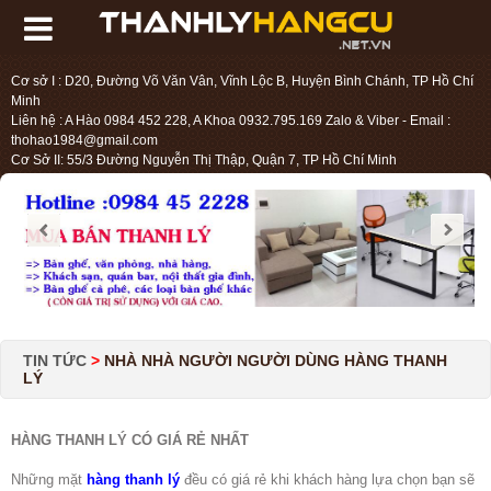
Cơ sở I : D20, Đường Võ Văn Vân, Vĩnh Lộc B, Huyện Bình Chánh, TP Hồ Chí
Minh
Liên hệ : A Hào 0984 452 228, A Khoa 0932.795.169 Zalo & Viber - Email :
thohao1984@gmail.com
Cơ Sở II: 55/3 Đường Nguyễn Thị Thập, Quận 7, TP Hồ Chí Minh
Liên hệ : Chị Liệu 0984.45.2228 - Email : thohien1987@gmail.com
TIN TỨC
>
NHÀ NHÀ NGƯỜI NGƯỜI DÙNG HÀNG THANH
LÝ
HÀNG THANH LÝ CÓ GIÁ RẺ NHẤT
Những mặt
hàng thanh lý
đều có giá rẻ khi khách hàng lựa chọn bạn sẽ