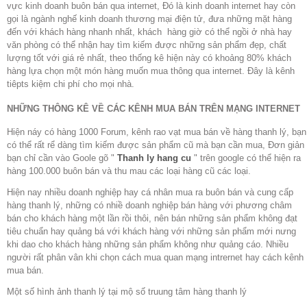
vực kinh doanh buôn bán qua internet, Đó là kinh doanh internet hay còn
gọi là ngành nghế kinh doanh thương mại điện tử, đưa những mặt hàng
đến với khách hàng nhanh nhất, khách hàng giờ có thể ngồi ở nhà hay
văn phòng có thể nhận hay tìm kiếm được những sản phẩm đẹp, chất
lượng tốt với giá rẻ nhất, theo thống kê hiện này có khoảng 80% khách
hàng lựa chọn một món hàng muốn mua thông qua internet. Đây là kênh
tiêpts kiệm chi phí cho mọi nhà.
NHỮNG THÔNG KÊ VỀ CÁC KÊNH MUA BÁN TRÊN MẠNG INTERNET
Hiện náy có hàng 1000 Forum, kênh rao vạt mua bán về hàng thanh lý, bạn
có thể rất rể dàng tìm kiếm được sản phẩm cũ mà bạn cần mua, Đơn giản
bạn chỉ cần vào Goole gõ "
Thanh ly hang cu
" trên google có thể hiện ra
hàng 100.000 buôn bán và thu mau các loại hàng cũ các loại.
Hiện nay nhiều doanh nghiệp hay cá nhân mua ra buôn bán và cung cấp
hàng thanh lý, những có nhiề doanh nghiệp bán hàng với phương châm
bán cho khách hàng một lần rồi thôi, nên bán những sản phẩm không đạt
tiêu chuẩn hay quảng bá với khách hàng với những sản phẩm mới nưng
khi dao cho khách hàng những sản phẩm không như quảng cáo. Nhiều
người rất phân vân khi chọn cách mua quan mạng intrernet hay cách kênh
mua bán.
Một số hình ảnh thanh lý tại mộ số truung tâm hàng thanh lý