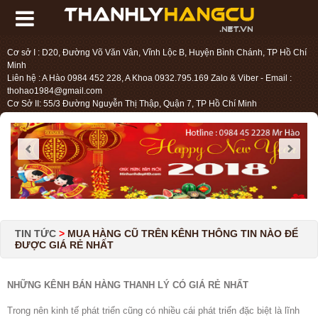
Cơ sở I : D20, Đường Võ Văn Vân, Vĩnh Lộc B, Huyện Bình Chánh, TP Hồ Chí
Minh
Liên hệ : A Hào 0984 452 228, A Khoa 0932.795.169 Zalo & Viber - Email :
thohao1984@gmail.com
Cơ Sở II: 55/3 Đường Nguyễn Thị Thập, Quận 7, TP Hồ Chí Minh
Liên hệ : Chị Liệu 0984.45.2228 - Email : thohien1987@gmail.com
TIN TỨC
>
MUA HÀNG CŨ TRÊN KÊNH THÔNG TIN NÀO ĐỂ
ĐƯỢC GIÁ RẺ NHẤT
NHỮNG KÊNH BÁN HÀNG THANH LÝ CÓ GIÁ RẺ NHẤT
Trong nên kinh tế phát triển cũng có nhiều cái phát triển đặc biệt là lĩnh