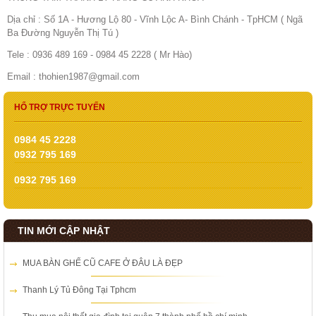
Dịa chỉ : Số 1A - Hương Lộ 80 - Vĩnh Lộc A- Bình Chánh - TpHCM ( Ngã
Ba Đường Nguyễn Thị Tú )
Tele : 0936 489 169 - 0984 45 2228 ( Mr Hào)
Email : thohien1987@gmail.com
HỔ TRỢ TRỰC TUYẾN
0984 45 2228
0932 795 169
0932 795 169
TIN MỚI CẬP NHẬT
MUA BÀN GHẾ CŨ CAFE Ở ĐÂU LÀ ĐẸP
Thanh Lý Tủ Đông Tại Tphcm