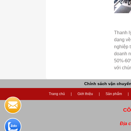
Thanh lý
dạng về
nghiệp 
doanh ng
50%-60%
với chún
Chính sách vận chuyể
Trang chủ
Giới thiệu
Sản phẩm
CÔ
Địa 