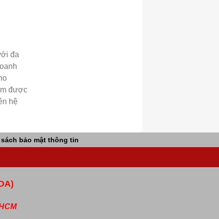
với đa
doanh
ho
iệm được
ên hệ
 sách bảo mật thông tin
OA)
P.HCM