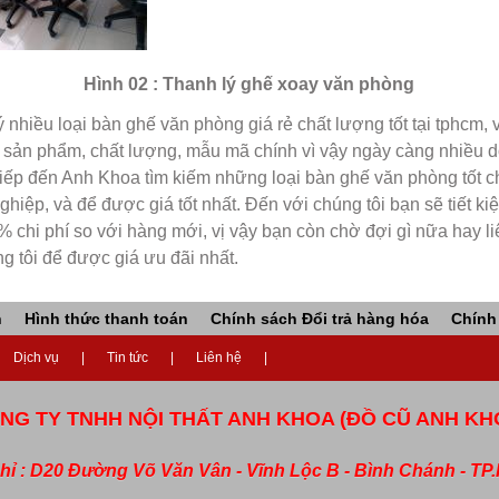
Hình 02 : Thanh lý ghế xoay văn phòng
 nhiều loại bàn ghế văn phòng giá rẻ chất lượng tốt tại tphcm, 
 sản phẩm, chất lượng, mẫu mã chính vì vậy ngày càng nhiều 
tiếp đến Anh Khoa tìm kiếm những loại bàn ghế văn phòng tốt c
hiệp, và để được giá tốt nhất. Đến với chúng tôi bạn sẽ tiết k
 chi phí so với hàng mới, vị vậy bạn còn chờ đợi gì nữa hay li
g tôi để được giá ưu đãi nhất.
n
Hình thức thanh toán
Chính sách Đổi trả hàng hóa
Chính
Dịch vụ
Tin tức
Liên hệ
NG TY TNHH NỘI THẤT ANH KHOA (ĐỒ CŨ ANH KH
chỉ : D20 Đường Võ Văn Vân - Vĩnh Lộc B - Bình Chánh - T