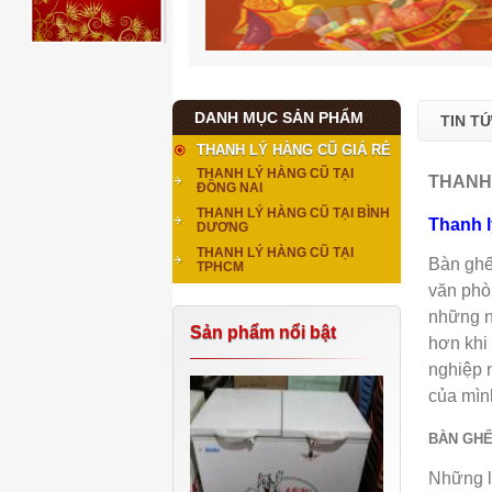
DANH MỤC SẢN PHẨM
TIN T
THANH LÝ HÀNG CŨ GIÁ RẺ
THANH LÝ HÀNG CŨ TẠI
THANH
ĐỒNG NAI
THANH LÝ HÀNG CŨ TẠI BÌNH
Thanh 
DƯƠNG
THANH LÝ HÀNG CŨ TẠI
Bàn ghế
TPHCM
văn phò
những n
Sản phẩm nổi bật
hơn khi 
nghiệp 
của mìn
BÀN GHẾ
Những lo