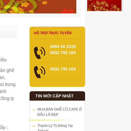
HỔ TRỢ TRỰC TUYẾN
0984 45 2228
0932 795 169
hiều
0932 795 169
bàn ghế
ạn,
ú trọng
oanh
TIN MỚI CẬP NHẬT
công ty
MUA BÀN GHẾ CŨ CAFE Ở
ĐÂU LÀ ĐẸP
Thanh Lý Tủ Đông Tại
ây :