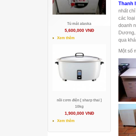
Thanh 
nhất chỉ
các loại
Tủ mát alaska
doanh n
5,600,000 VNĐ
Dương, 
Xem thêm
qua khá
Một số 
nồi cơm điện [ sharp thai ]
10kg
1,900,000 VNĐ
Xem thêm