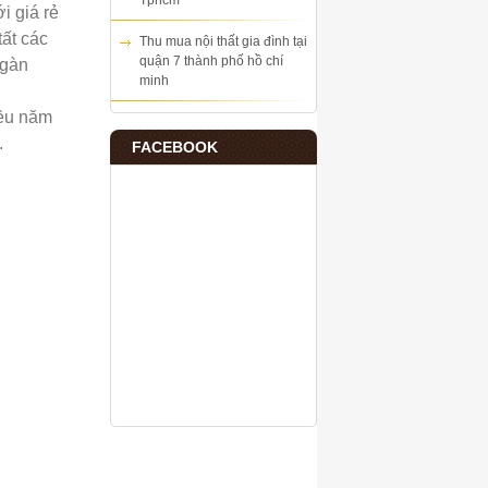
Tphcm
i giá rẻ
tất các
Thu mua nội thất gia đình tại
quận 7 thành phố hồ chí
ngàn
minh
iều năm
.
FACEBOOK