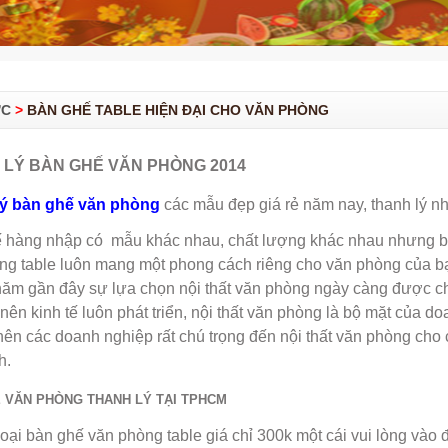
ỨC
>
BÀN GHẾ TABLE HIỆN ĐẠI CHO VĂN PHÒNG
 LÝ BÀN GHẾ VĂN PHÒNG 2014
lý bàn ghế văn phòng
các mẫu đẹp giá rẻ năm nay, thanh lý n
 hàng nhập có mẫu khác nhau, chất lượng khác nhau nhưng 
ng table luôn mang một phong cách riêng cho văn phòng của b
ăm gần đây sự lựa chọn nội thất văn phòng ngày càng được ch
nên kinh tế luôn phát triển, nội thất văn phòng là bộ mặt của d
nên các doanh nghiệp rất chú trọng đến nội thất văn phòng cho 
h.
 VĂN PHÒNG THANH LÝ TẠI TPHCM
ại bàn ghế văn phòng table giá chỉ 300k một cái vui lòng vào đ