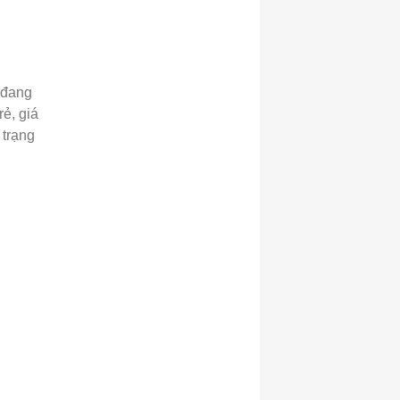
 đang
ẻ, giá
 trạng