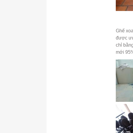
Ghế xoa
được ưu
chỉ bằn
mới 95