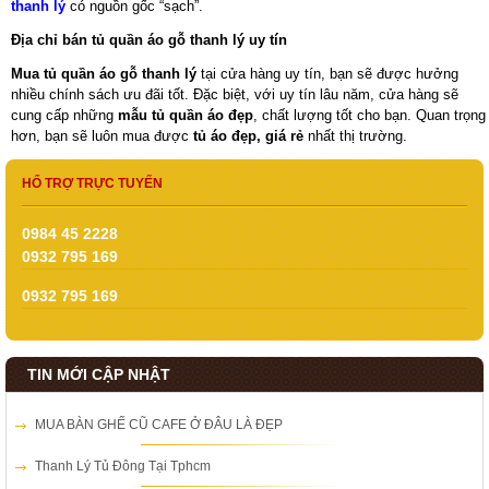
thanh lý
có nguồn gốc “sạch”.
Địa chỉ bán tủ quần áo gỗ thanh lý uy tín
Mua tủ quần áo gỗ thanh lý
tại cửa hàng uy tín, bạn sẽ được hưởng
nhiều chính sách ưu đãi tốt. Đặc biệt, với uy tín lâu năm, cửa hàng sẽ
cung cấp những
mẫu tủ quần áo đẹp
, chất lượng tốt cho bạn. Quan trọng
hơn, bạn sẽ luôn mua được
tủ áo đẹp, giá rẻ
nhất thị trường.
HỔ TRỢ TRỰC TUYẾN
0984 45 2228
0932 795 169
0932 795 169
TIN MỚI CẬP NHẬT
MUA BÀN GHẾ CŨ CAFE Ở ĐÂU LÀ ĐẸP
Thanh Lý Tủ Đông Tại Tphcm