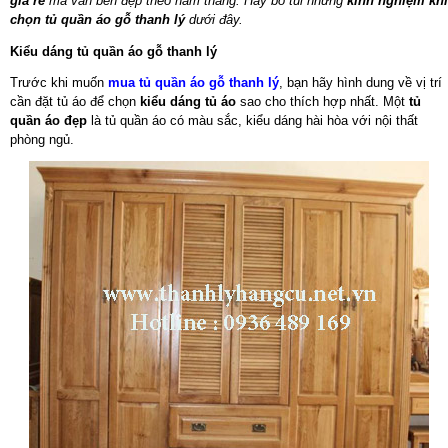
giá rẻ
mà vẫn bền đẹp theo năm tháng. Hãy bỏ túi những
kinh nghiệm khi
chọn tủ quần áo gỗ thanh lý
dưới đây.
Kiểu dáng tủ quần áo gỗ thanh lý
Trước khi muốn
mua tủ quần áo gỗ thanh lý
, bạn hãy hình dung về vị trí
cần đặt tủ áo để chọn
kiểu dáng tủ áo
sao cho thích hợp nhất. Một
tủ
quần áo đẹp
là tủ quần áo có màu sắc, kiểu dáng hài hòa với nội thất
phòng ngủ.