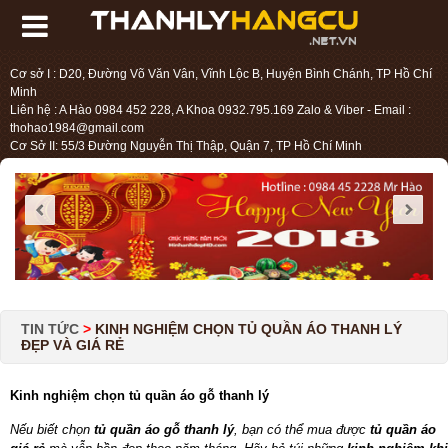
Cơ sở I : D20, Đường Võ Văn Vân, Vĩnh Lộc B, Huyện Bình Chánh, TP Hồ Chí
Minh
Liên hệ : A Hào 0984 452 228, A Khoa 0932.795.169 Zalo & Viber - Email :
thohao1984@gmail.com
Cơ Sở II: 55/3 Đường Nguyễn Thị Thập, Quận 7, TP Hồ Chí Minh
Liên hệ : Chị Liệu 0984.45.2228 - Email : thohien1987@gmail.com
TIN TỨC
>
KINH NGHIỆM CHỌN TỦ QUẦN ÁO THANH LÝ
ĐẸP VÀ GIÁ RẺ
Kinh nghiệm chọn tủ quần áo gỗ thanh lý
Nếu biết chọn
tủ quần áo gỗ thanh lý
, bạn có thể mua được
tủ quần áo