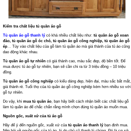
Kiểm tra chất liệu tủ quần áo gỗ
Tủ quần áo gỗ thanh lý
có khá nhiều chất liệu như:
tủ quần áo gỗ xoan
đào, tủ quần áo gỗ óc chó, tủ quần áo gỗ công nghiệp, tủ quần áo gỗ
ép
… Tùy vào chất liệu của gỗ làm tủ quần áo mà giá thành của tủ áo cũng
dao động khác nhau.
Tủ quần áo gỗ tự nhiên
có giá thành cao, màu sắc đẹp, độ bền tốt. Để
mua được tủ áo gỗ tự nhiên, bạn sẽ cần chi ra từ 3 triệu đồng – 10 triệu
đồng.
Tủ quần áo gỗ công nghiệp
có kiểu dáng đẹp, hiện đại, màu sắc bắt mắt,
giá thành rẻ. Tuổi thọ của tủ quần áo gỗ công nghiệp kém hơn nhiều so với
gỗ tự nhiên.
Do vậy, khi
mua tủ quần áo
, bạn hãy biết cách nhận biết các chất liệu gỗ
làm tủ quần áo để chắc chắn rằng mình chọn đúng tủ quần áo muốn mua.
Nguồn gốc, xuất xứ của tủ áo gỗ
Hãy để ý đến nguồn gốc, xuất xứ của
tủ quần áo thanh lý
bạn định mua.
Nên hỏi về nguồn gốc của tủ áo, lý do chủ cũ thanh lý chúng. Đó là cơ sở