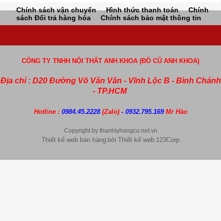
Chính sách vận chuyển
Hình thức thanh toán
Chính
sách Đổi trả hàng hóa
Chính sách bảo mật thông tin
CÔNG TY TNHH NỘI THẤT ANH KHOA (ĐỒ CŨ ANH KHOA)
Địa chỉ : D20 Đường Võ Văn Vân - Vĩnh Lộc B - Bình Chánh
- TP.HCM
Hotline :
0984.45.2228
(Zalo)
- 0932.795.169
Mr Hào
Copyright by thanhlyhangcu.net.vn
Thiết kế web bán hàng
Thiết kế web
123Corp
bởi