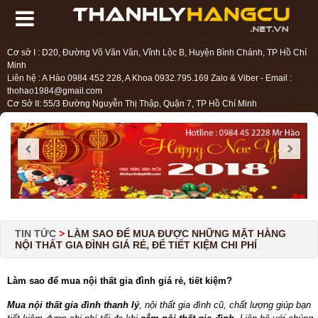
Cơ sở I : D20, Đường Võ Văn Vân, Vĩnh Lộc B, Huyện Bình Chánh, TP Hồ Chí
Minh
Liên hệ : A Hào 0984 452 228, A Khoa 0932.795.169 Zalo & Viber - Email :
thohao1984@gmail.com
Cơ Sở II: 55/3 Đường Nguyễn Thị Thập, Quận 7, TP Hồ Chí Minh
Liên hệ : Chị Liệu 0984.45.2228 - Email : thohien1987@gmail.com
TIN TỨC
>
LÀM SAO ĐỂ MUA ĐƯỢC NHỮNG MẶT HÀNG
NỘI THẤT GIA ĐÌNH GIÁ RẺ, ĐỂ TIẾT KIỆM CHI PHÍ
Làm sao để mua nội thất gia đình giá rẻ, tiết kiệm?
Mua nội thất gia đình thanh lý
, nội thất gia đình cũ, chất lượng giúp bạn