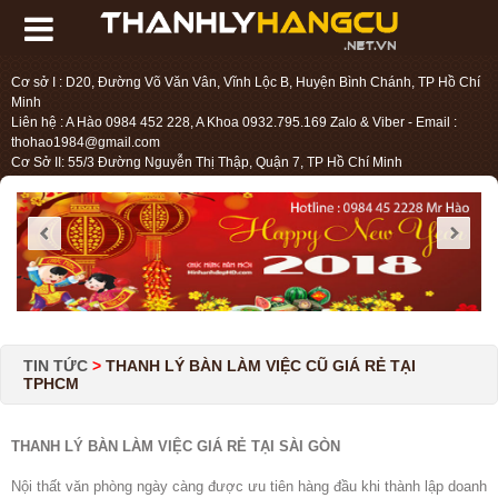
Cơ sở I : D20, Đường Võ Văn Vân, Vĩnh Lộc B, Huyện Bình Chánh, TP Hồ Chí
Minh
Liên hệ : A Hào 0984 452 228, A Khoa 0932.795.169 Zalo & Viber - Email :
thohao1984@gmail.com
Cơ Sở II: 55/3 Đường Nguyễn Thị Thập, Quận 7, TP Hồ Chí Minh
Liên hệ : Chị Liệu 0984.45.2228 - Email : thohien1987@gmail.com
TIN TỨC
>
THANH LÝ BÀN LÀM VIỆC CŨ GIÁ RẺ TẠI
TPHCM
THANH LÝ BÀN LÀM VIỆC GIÁ RẺ TẠI SÀI GÒN
Nội thất văn phòng ngày càng được ưu tiên hàng đầu khi thành lập doanh