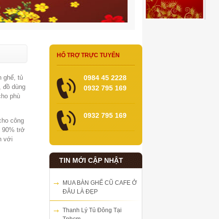
HỔ TRỢ TRỰC TUYẾN
n ghế, tủ
0984 45 2228
, đồ dùng
0932 795 169
cho phù
0932 795 169
cho công
i 90% trở
h với
TIN MỚI CẬP NHẬT
MUA BÀN GHẾ CŨ CAFE Ở
ĐÂU LÀ ĐẸP
Thanh Lý Tủ Đông Tại