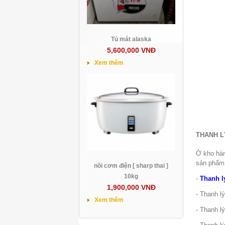
Tủ mát alaska
5,600,000 VNĐ
Xem thêm
THANH L
Ở kho hàn
sản phẩm 
nồi cơm điện [ sharp thai ]
10kg
-
Thanh l
1,900,000 VNĐ
- Thanh l
Xem thêm
- Thanh l