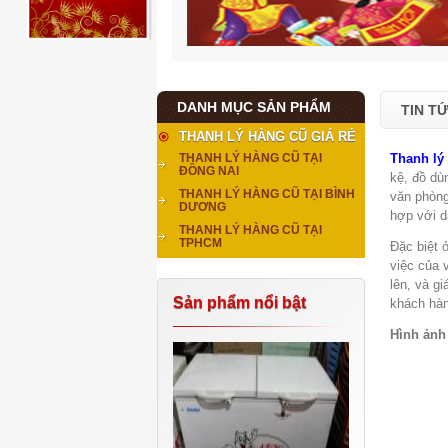
DANH MỤC SẢN PHẨM
TIN T
THANH LÝ HÀNG CŨ GIÁ RẺ
Thanh lý
THANH LÝ HÀNG CŨ TẠI
ĐỒNG NAI
kệ, đồ dù
THANH LÝ HÀNG CŨ TẠI BÌNH
văn phòng
DƯƠNG
hợp với d
THANH LÝ HÀNG CŨ TẠI
TPHCM
Đặc biệt 
việc của 
lên, và gi
Sản phẩm nổi bật
khách hà
Hình ảnh