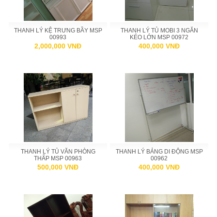
THANH LÝ KỆ TRƯNG BẦY MSP
THANH LÝ TỦ MOBI 3 NGĂN
00993
KÉO LỚN MSP 00972
2,000,000 VNĐ
400,000 VNĐ
THANH LÝ TỦ VĂN PHÒNG
THANH LÝ BẢNG DI ĐỘNG MSP
THẤP MSP 00963
00962
500,000 VNĐ
400,000 VNĐ