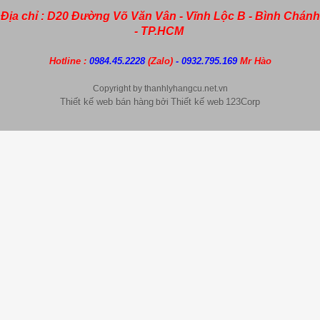
Địa chỉ : D20 Đường Võ Văn Vân - Vĩnh Lộc B - Bình Chánh
- TP.HCM
Hotline :
0984.45.2228
(Zalo)
- 0932.795.169
Mr Hào
Copyright by thanhlyhangcu.net.vn
Thiết kế web bán hàng
Thiết kế web
123Corp
bởi