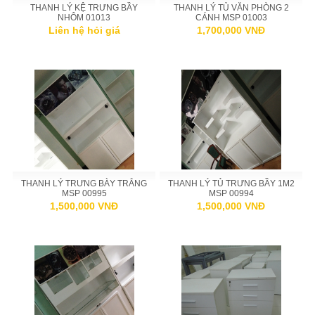
THANH LÝ KỆ TRƯNG BẦY
THANH LÝ TỦ VĂN PHÒNG 2
NHÔM 01013
CÁNH MSP 01003
Liên hệ hỏi giá
1,700,000 VNĐ
THANH LÝ TRƯNG BÀY TRẮNG
THANH LÝ TỦ TRƯNG BẦY 1M2
MSP 00995
MSP 00994
1,500,000 VNĐ
1,500,000 VNĐ