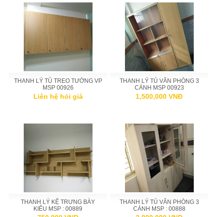
THANH LÝ TỦ TREO TƯỜNG VP
THANH LÝ TỦ VĂN PHÒNG 3
MSP 00926
CÁNH MSP 00923
Liên hệ hỏi giá
1,500,000 VNĐ
THANH LÝ KỆ TRƯNG BÀY
THANH LÝ TỦ VĂN PHÒNG 3
KIỂU MSP : 00889
CÁNH MSP : 00888