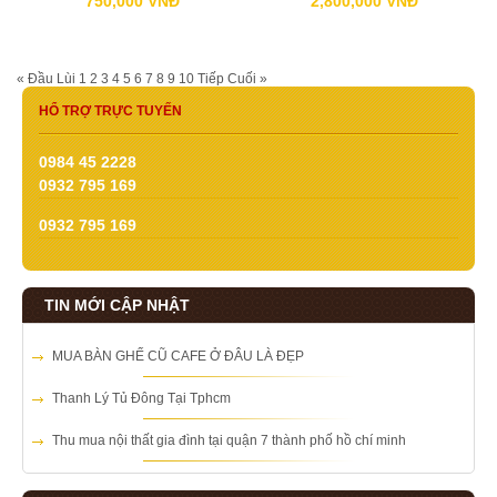
750,000 VNĐ
2,800,000 VNĐ
« Đầu
Lùi
1
2
3
4
5
6
7
8
9
10
Tiếp
Cuối »
HỔ TRỢ TRỰC TUYẾN
0984 45 2228
0932 795 169
0932 795 169
TIN MỚI CẬP NHẬT
MUA BÀN GHẾ CŨ CAFE Ở ĐÂU LÀ ĐẸP
Thanh Lý Tủ Đông Tại Tphcm
Thu mua nội thất gia đình tại quận 7 thành phố hồ chí minh