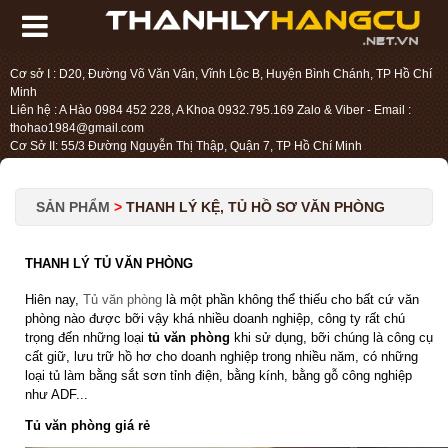
Cơ sở I : D20, Đường Võ Văn Vân, Vĩnh Lộc B, Huyện Bình Chánh, TP Hồ Chí
Minh
Liên hệ : A Hào 0984 452 228, A Khoa 0932.795.169 Zalo & Viber - Email :
thohao1984@gmail.com
Cơ Sở II: 55/3 Đường Nguyễn Thị Thập, Quận 7, TP Hồ Chí Minh
Liên hệ : Chị Liệu 0984.45.2228 - Email : thohien1987@gmail.com
SẢN PHẨM
>
THANH LÝ KỆ, TỦ HỒ SƠ VĂN PHÒNG
THANH LÝ TỦ VĂN PHÒNG
Hiên nay,
Tủ văn phòng
là một phần không thể thiếu cho bất cứ văn
phòng nào được bỡi vậy khá nhiều doanh nghiệp, công ty rất chú
trọng đến những loại
tủ văn phòng
khi sử dụng, bỡi chúng là công cụ
cất giữ, lưu trữ hồ hơ cho doanh nghiệp trong nhiều năm, có những
loại tủ làm bằng sắt sơn tỉnh điện, bằng kính, bằng gỗ công nghiệp
như ADF...
Tủ văn phòng giá rẻ