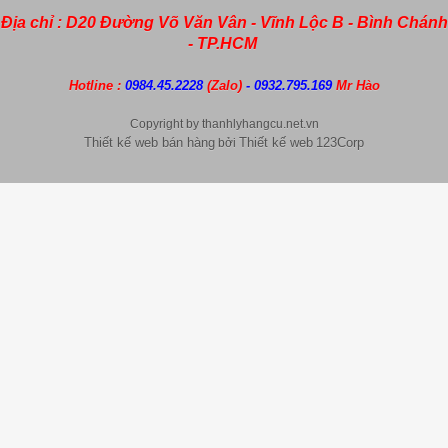
Địa chỉ : D20 Đường Võ Văn Vân - Vĩnh Lộc B - Bình Chánh
- TP.HCM
Hotline :
0984.45.2228
(Zalo)
- 0932.795.169
Mr Hào
Copyright by thanhlyhangcu.net.vn
Thiết kế web bán hàng
Thiết kế web
123Corp
bởi