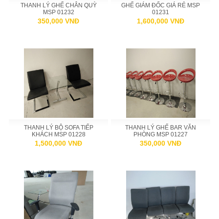
THANH LÝ GHẾ CHÂN QUỲ
GHẾ GIÁM ĐỐC GIÁ RẺ MSP
MSP 01232
01231
350,000 VNĐ
1,600,000 VNĐ
THANH LÝ BỘ SOFA TIẾP
THANH LÝ GHẾ BAR VĂN
KHÁCH MSP 01228
PHÒNG MSP 01227
1,500,000 VNĐ
350,000 VNĐ