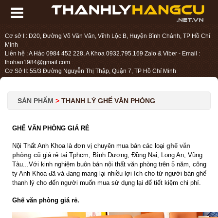
Cơ sở I : D20, Đường Võ Văn Vân, Vĩnh Lộc B, Huyện Bình Chánh, TP Hồ Chí
Minh
Liên hệ : A Hào 0984 452 228, A Khoa 0932.795.169 Zalo & Viber - Email :
thohao1984@gmail.com
Cơ Sở II: 55/3 Đường Nguyễn Thị Thập, Quận 7, TP Hồ Chí Minh
Liên hệ : Chị Liệu 0984.45.2228 - Email : thohien1987@gmail.com
SẢN PHẨM
>
THANH LÝ GHẾ VĂN PHÒNG
GHẾ VĂN PHÒNG GIÁ RẺ
Nội Thất Anh Khoa là đơn vị chuyên mua bán các loại
ghế văn
phòng cũ
giá rẻ tại Tphcm, Bình Dương, Đồng Nai, Long An, Vũng
Tàu...Với kinh nghiệm buôn bán nội thất văn phòng trên 5 năm, công
ty Anh Khoa đã và đang mang lại nhiều lợi ích cho từ người bán ghế
thanh lý cho đến người muốn mua sử dụng lại để tiết kiệm chi phí.
Ghế văn phòng giá rẻ.