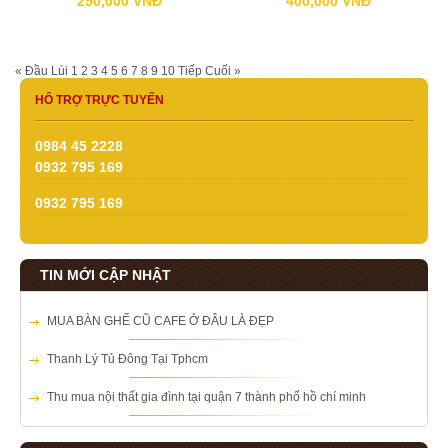
250,000 VNĐ
400,000 VNĐ
« Đầu
Lùi
1
2
3
4
5
6
7
8
9
10
Tiếp
Cuối »
HỔ TRỢ TRỰC TUYẾN
0984 45 2228
0932 795 169
0932 795 169
TIN MỚI CẬP NHẬT
MUA BÀN GHẾ CŨ CAFE Ở ĐÂU LÀ ĐẸP
Thanh Lý Tủ Đông Tại Tphcm
Thu mua nội thất gia đình tại quận 7 thành phố hồ chí minh