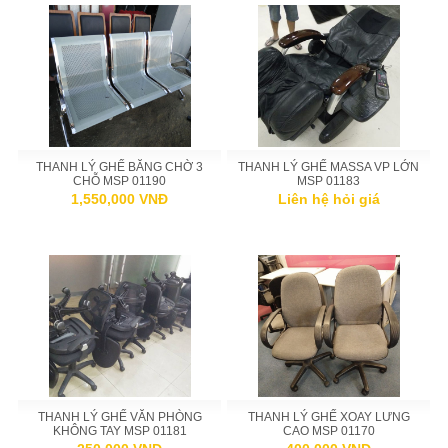
THANH LÝ GHẾ BĂNG CHỜ 3
THANH LÝ GHẾ MASSA VP LỚN
CHỖ MSP 01190
MSP 01183
1,550,000 VNĐ
Liên hệ hỏi giá
THANH LÝ GHẾ VĂN PHÒNG
THANH LÝ GHẾ XOAY LƯNG
KHÔNG TAY MSP 01181
CAO MSP 01170