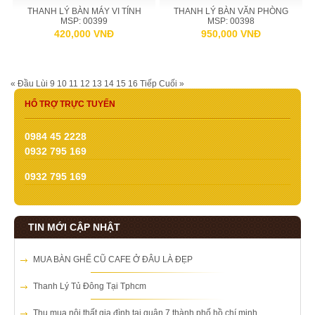
THANH LÝ BÀN MÁY VI TÍNH
THANH LÝ BÀN VĂN PHÒNG
MSP: 00399
MSP: 00398
420,000 VNĐ
950,000 VNĐ
« Đầu
Lùi
9
10
11
12
13
14
15
16
Tiếp
Cuối »
HỔ TRỢ TRỰC TUYẾN
0984 45 2228
0932 795 169
0932 795 169
TIN MỚI CẬP NHẬT
MUA BÀN GHẾ CŨ CAFE Ở ĐÂU LÀ ĐẸP
Thanh Lý Tủ Đông Tại Tphcm
Thu mua nội thất gia đình tại quận 7 thành phố hồ chí minh