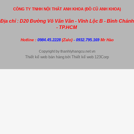
CÔNG TY TNHH NỘI THẤT ANH KHOA (ĐỒ CŨ ANH KHOA)
Địa chỉ : D20 Đường Võ Văn Vân - Vĩnh Lộc B - Bình Chánh
- TP.HCM
Hotline :
0984.45.2228
(Zalo)
- 0932.795.169
Mr Hào
Copyright by thanhlyhangcu.net.vn
Thiết kế web bán hàng
Thiết kế web
123Corp
bởi