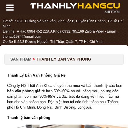
Cơ sở I : D20, Đường Võ Văn Vân, Vĩnh Lộc B, Huyện Bình Chánh, TP Hồ Chí
Minh
Liên hệ : A Hào 0984 452 228, A Khoa 0932.795.169 Zalo & Viber - Email :
thohao1984@gmail.com
Cơ Sở II: 55/3 Đường Nguyễn Thị Thập, Quận 7, TP Hồ Chí Minh
Liên hệ : Chị Liệu 0984.45.2228 - Email : thohien1987@gmail.com
SẢN PHẨM
>
THANH LÝ BÀN VĂN PHÒNG
Thanh Lý Bàn Văn Phòng Giá Rẻ
Công ty Nội Thất Anh Khoa chuyên thu mua và bán
thanh lý
các loại
bàn văn phòng giá rẻ
hơn 50%-60% so với hàng mới, nhưng các
sản phẩm còn mới 90%-95% và đặc biệt đa dạng về nhiều mẫu mã
bàn cho văn phòng bạn. Đặc biệt bán tại các tỉnh thành như Thành
phố Hồ Chí Minh, Đồng Nai, Bình Dương, Long An.
Thanh lý bàn văn phòng