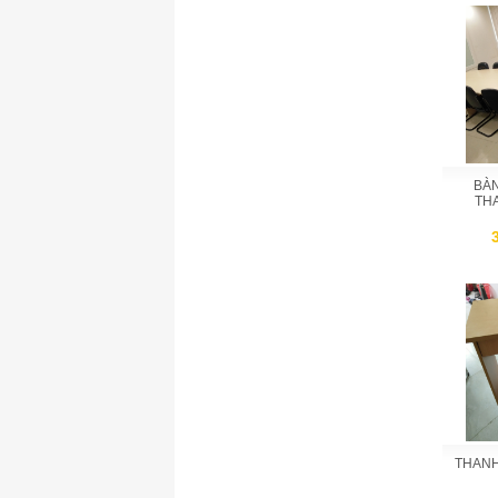
BÀ
THA
THANH