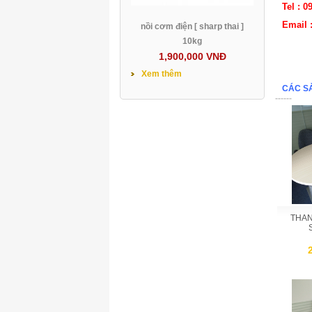
Tel : 0
Email 
nồi cơm điện [ sharp thai ]
10kg
1,900,000 VNĐ
Xem thêm
CÁC S
------
THAN