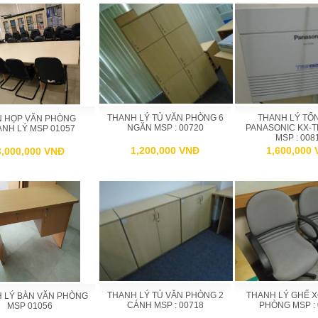
THANH LÝ TỦ VĂN PHÒNG 6
THANH LÝ TỔN
N HỌP VĂN PHÒNG
NGĂN MSP : 00720
PANASONIC KX-
NH LÝ MSP 01057
MSP : 008
1,200,000 VNĐ
1,600,000
3,000,000 VNĐ
THANH LÝ GHẾ 
THANH LÝ TỦ VĂN PHÒNG 2
 LÝ BÀN VĂN PHÒNG
PHÒNG MSP : 
CÁNH MSP : 00718
MSP 01056