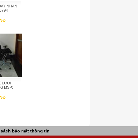
OAY NHÂN
00794
VNĐ
Ế LƯỚI
G MSP:
VNĐ
 sách bảo mật thông tin