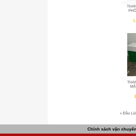
THAN
PHÒ
L
THAN
MẶ
« Đầu
Lùi
Chính sách vận chuyể