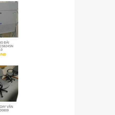
G ĐÀI
TES824SN
10
 VNĐ
XOAY VĂN
00809