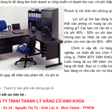
dụng là rất đúng làm kinh doanh ai cũng muốn có doanh thu cao, chi phí thấ
T
hanh lý nội thất văn p
hòng gi
Lợi ích gì khi bạn dùng hà
thất văn phòng cũ mang lại ch
những gì? Các bạn chỉ cần bỏ 
chi phí 40% - 50% so với dù
nhưng bạn lại nhận lại sản ph
phẩm còn mới tận tới 95% - 98
Chính vì vậy đã có hàng 
nghiệp, cá nhân đã lựa chọn 
công ty TNHH MTV ANH KHOA 
Luôn mang lại sự tiết kiệm ch
hàng tốt nhất. Bạn cò n chần tr
bạn đang có nhu cầu xin vui lòng
ôi ngay để nhận sản phảm tốt, chi phí rẻ.
5 :
Thanh lý bàn ghế văn phòng giá rẻ
 tiết xin liên hệ :
 TY TNHH THANH LÝ HÀNG CŨ ANH KHOA
ỉ : Số 1A - Nguyễn Thị Tú - Vĩnh Lộc A - Bình Chánh - TPHCM