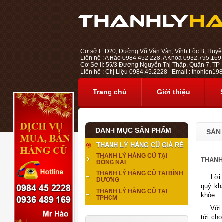
Cơ sở I : D20, Đường Võ Văn Vân, Vĩnh Lộc B, Huyệ
Liên hệ : A Hào 0984 452 228, A Khoa 0932.795.169
Cơ Sở II: 55/3 Đường Nguyễn Thị Thập, Quận 7, TP H
Liên hệ : Chị Liệu 0984.45.2228 - Email : thohien
Trang chủ
Giới thiệu
DANH MỤC SẢN PHẨM
SẢN
THANH LÝ HÀNG CŨ GIÁ RẺ
THANH LÝ HÀNG CŨ TẠI
THANH
ĐỒNG NAI
THANH LÝ HÀNG CŨ TẠI BÌNH
Lời đầ
DƯƠNG
quý kh
THANH LÝ HÀNG CŨ TẠI
khỏe.
TPHCM
Với lĩ
tới ch