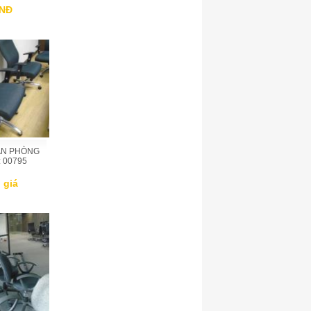
VNĐ
ĂN PHÒNG
 00795
 giá