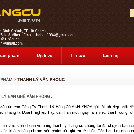
n Bình Chánh, TP Hồ Chí Minh
 Zalo & Viber - Email : thohao1984@gmail.com
ồ Chí Minh
1987@gmail.com
Sản phẩm
Dịch vụ
Tin tức
Liên hệ
 PHẨM
>
THANH LÝ VĂN PHÒNG
 LÝ BÀN GHẾ VĂN PHÒNG
:
u tin cho Công Ty Thanh Lý Hàng Cũ ANH KHOA gửi lời tốt đẹp nhất đến
ách hàng là Doanh nghiệp hay cá nhân một ngày làm việc thành công, c
nh vực kinh doanh về hàng thanh lý, hàng cũ chúng tôi đã chuyền tải nhữ
o các khách hàng những sản phẩm tốt, giá cả rẻ nhất. Các bạn lựa chọn 