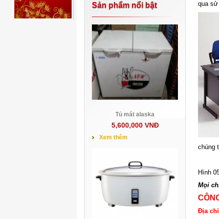
qua sử 
Sản phẩm nổi bật
Tủ mát alaska
5,600,000 VNĐ
Xem thêm
chúng t
Hình 0
Mọi chi
CÔNG
Địa ch