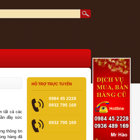
HỔ TRỢ TRỰC TUYẾN
0984 45 2228
0932 795 169
 tất cả các
hần đầy sức
0932 795 169
ng thông tin
dùng hàng đã