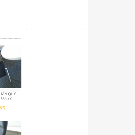
------------------
CHÂN QUỲ
 00822
VNĐ