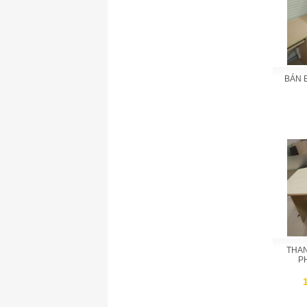
BÁN 
THAN
P