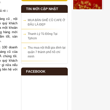
p.
TIN MỚI CẬP NHẬT
á rẻ
:
ng cũ , nội
MUA BÀN GHẾ CŨ CAFE Ở
o quý khách
ĐÂU LÀ ĐẸP
ra một khoản
ng hàng mới
Thanh Lý Tủ Đông Tại
ẩm tốt, sản
Tphcm
%.
100 doanh
Thu mua nội thất gia đình tại
hàng cũ của
quận 7 thành phố hồ chí
chúng tôi.
minh
o quý khách
ừ gì nữa nếu
 liên hệ với
FACEBOOK