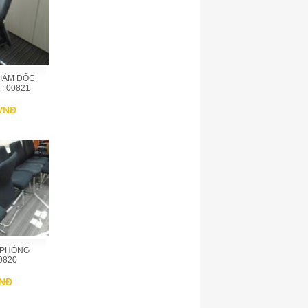
GIÁM ĐỐC
: 00821
 VNĐ
 PHÒNG
0820
VNĐ