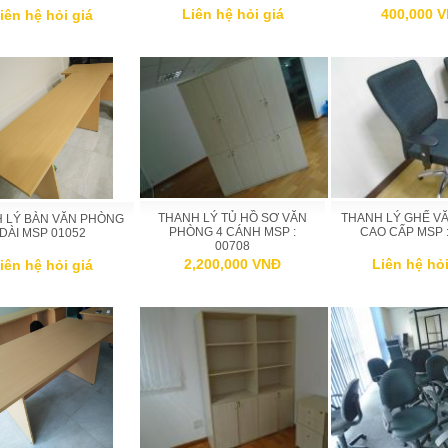
400,000 
Liên hệ hỏi giá
iên hệ hỏi giá
THANH LÝ TỦ HỒ SƠ VĂN
THANH LÝ GHẾ V
 LÝ BÀN VĂN PHÒNG
PHÒNG 4 CÁNH MSP :
CAO CẤP MSP :
DÀI MSP 01052
00708
2,200,000 VNĐ
Liên hệ hỏi
iên hệ hỏi giá