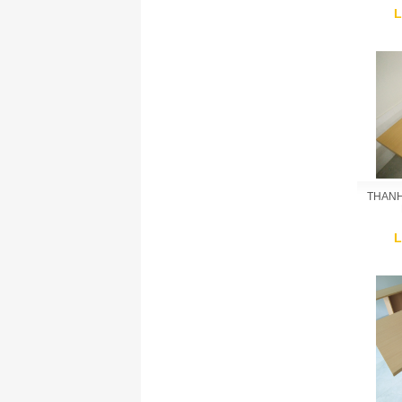
L
THANH
L