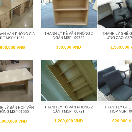
THANH LÝ KỆ VĂN PHÒNG 2
THANH LÝ GHẾ 
BÀN VĂN PHÒNG GIÁ
NGĂN MSP : 00722
LƯNG CAO MSP 
RẺ MSP 01061
350,000 VNĐ
1,500,000
600,000 VNĐ
THANH LÝ TỦ VĂN PHÒNG 2
THANH LÝ GHẾ
H LÝ BÀN HỌP VĂN
CÁNH MSP : 00721
HỌP MSP : 0
HÒNG MSP 01060
1,200,000 VNĐ
620,000 
1,000,000 VNĐ