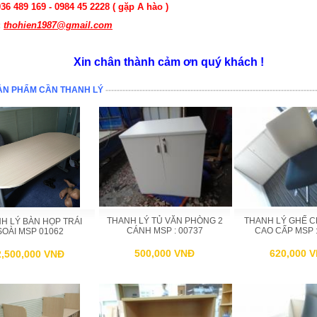
936 489 169 - 0984 45 2228 ( gặp A hào )
:
thohien1987@gmail.com
Xin chân thành cảm ơn quý khách !
ẢN PHẨM CẦN THANH LÝ
--------------------------------------------------------------------------
THANH LÝ TỦ VĂN PHÒNG 2
THANH LÝ GHẾ 
H LÝ BÀN HỌP TRÁI
CÁNH MSP : 00737
CAO CẤP MSP :
SOÀI MSP 01062
500,000 VNĐ
620,000 
2,500,000 VNĐ