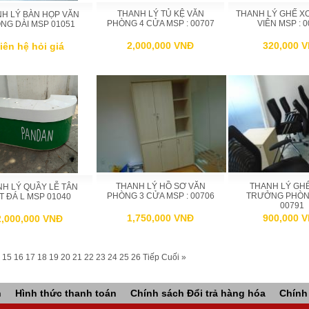
THANH LÝ TỦ KỆ VĂN
THANH LÝ GHẾ X
H LÝ BÀN HỌP VĂN
PHÒNG 4 CỬA MSP : 00707
VIÊN MSP : 
NG DÀI MSP 01051
2,000,000 VNĐ
320,000 
iên hệ hỏi giá
THANH LÝ HỒ SƠ VĂN
THANH LÝ GH
H LÝ QUẦY LỄ TÂN
PHÒNG 3 CỬA MSP : 00706
TRƯỞNG PHÒN
T ĐÁ L MSP 01040
00791
1,750,000 VNĐ
900,000 
2,000,000 VNĐ
15
16
17
18
19
20
21
22
23
24
25
26
Tiếp
Cuối »
n
Hình thức thanh toán
Chính sách Đổi trả hàng hóa
Chính