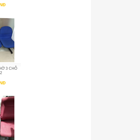
VNĐ
HỜ 3 CHỖ
2
VNĐ