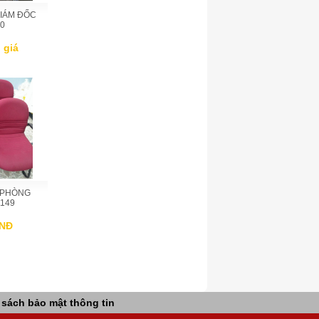
GIÁM ĐỐC
0
 giá
 PHÒNG
149
VNĐ
 sách bảo mật thông tin