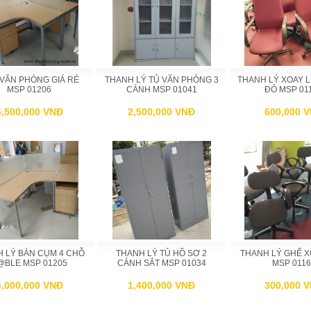
VĂN PHÒNG GIÁ RẺ
THANH LÝ TỦ VĂN PHÒNG 3
THANH LÝ XOAY 
MSP 01206
CÁNH MSP 01041
ĐỎ MSP 01
4,500,000 VNĐ
2,500,000 VNĐ
600,000 
 LÝ BÀN CỤM 4 CHỖ
THANH LÝ TỦ HỒ SƠ 2
THANH LÝ GHẾ 
@BLE MSP 01205
CÁNH SẮT MSP 01034
MSP 0116
4,000,000 VNĐ
1,400,000 VNĐ
300,000 