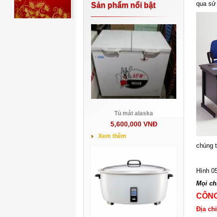
qua sử 
Sản phẩm nổi bật
Tủ mát alaska
5,600,000 VNĐ
Xem thêm
chúng t
Hình 0
Mọi chi
CÔNG
Địa ch