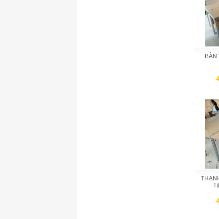
BÀN 
THANH
T