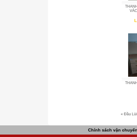
THANH
VÁC
L
THANH
« Đầu
Lùi
Chính sách vận chuyể