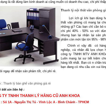
dụng là rất đúng làm kinh doanh ai cũng muốn có doanh thu cao, chi phí thấ
T
hanh lý nội thất văn p
hòng gi
Lợi ích gì khi bạn dùng hà
thất văn phòng cũ mang lại ch
những gì? Các bạn chỉ cần bỏ 
chi phí 40% - 50% so với dù
nhưng bạn lại nhận lại sản ph
phẩm còn mới tận tới 95% - 98
Chính vì vậy đã có hàng 
nghiệp, cá nhân đã lựa chọn 
công ty TNHH MTV ANH KHOA 
Luôn mang lại sự tiết kiệm ch
hàng tốt nhất. Bạn cò n chần tr
bạn đang có nhu cầu xin vui lòng
ôi ngay để nhận sản phảm tốt, chi phí rẻ.
5 :
Thanh lý bàn ghế văn phòng giá rẻ
 tiết xin liên hệ :
 TY TNHH THANH LÝ HÀNG CŨ ANH KHOA
ỉ : Số 1A - Nguyễn Thị Tú - Vĩnh Lộc A - Bình Chánh - TPHCM