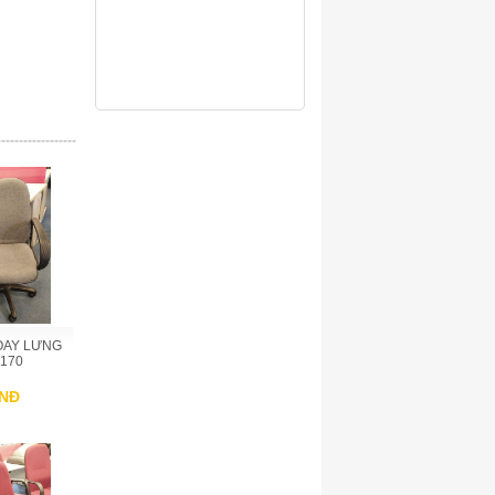
------------------
OAY LƯNG
170
VNĐ