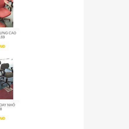
LƯNG CAO
169
VNĐ
XOAY NHỎ
8
VNĐ