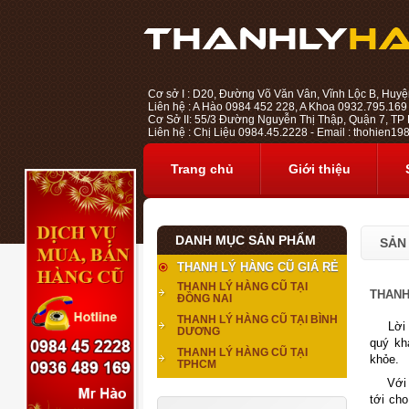
Cơ sở I : D20, Đường Võ Văn Vân, Vĩnh Lộc B, Huyệ
Liên hệ : A Hào 0984 452 228, A Khoa 0932.795.169
Cơ Sở II: 55/3 Đường Nguyễn Thị Thập, Quận 7, TP H
Liên hệ : Chị Liệu 0984.45.2228 - Email : thohien
Trang chủ
Giới thiệu
DANH MỤC SẢN PHẨM
SẢN
THANH LÝ HÀNG CŨ GIÁ RẺ
THANH LÝ HÀNG CŨ TẠI
THANH
ĐỒNG NAI
THANH LÝ HÀNG CŨ TẠI BÌNH
Lời đầ
DƯƠNG
quý kh
THANH LÝ HÀNG CŨ TẠI
khỏe.
TPHCM
Với lĩ
tới ch