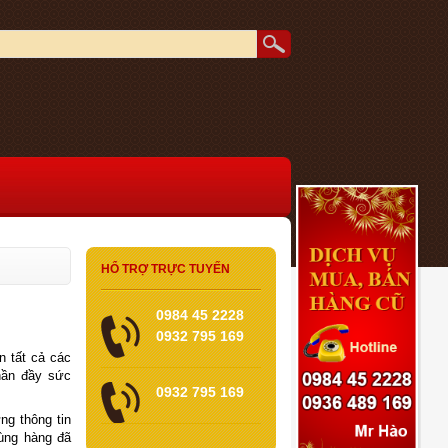
HỔ TRỢ TRỰC TUYẾN
0984 45 2228
0932 795 169
 tất cả các
hần đầy sức
0932 795 169
ng thông tin
dùng hàng đã