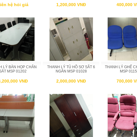
iên hệ hỏi giá
1,200,000 VNĐ
400,000 
H LÝ BÀN HỌP CHÂN
THANH LÝ TỦ HỒ SƠ SĂT 6
THANH LÝ GHẾ C
SẮT MSP 01202
NGĂN MSP 01028
MSP 0115
3,200,000 VNĐ
2,000,000 VNĐ
700,000 