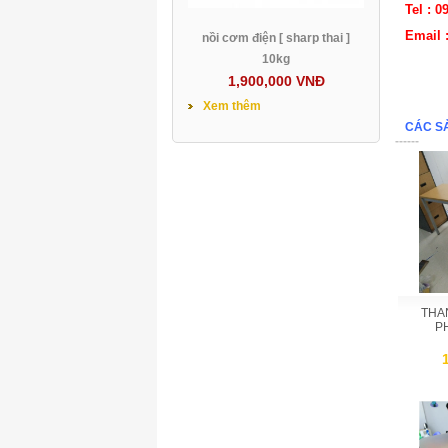
Tel : 0
Email 
nồi cơm điện [ sharp thai ]
10kg
1,900,000 VNĐ
Xem thêm
CÁC S
------
THA
P