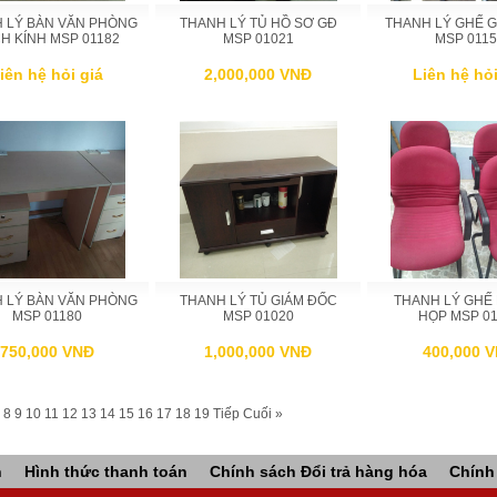
 LÝ BÀN VĂN PHÒNG
THANH LÝ TỦ HỒ SƠ GĐ
THANH LÝ GHẾ 
H KÍNH MSP 01182
MSP 01021
MSP 0115
iên hệ hỏi giá
2,000,000 VNĐ
Liên hệ hỏi
 LÝ BÀN VĂN PHÒNG
THANH LÝ TỦ GIÁM ĐỐC
THANH LÝ GHẾ
MSP 01180
MSP 01020
HỌP MSP 01
750,000 VNĐ
1,000,000 VNĐ
400,000 
8
9
10
11
12
13
14
15
16
17
18
19
Tiếp
Cuối »
n
Hình thức thanh toán
Chính sách Đổi trả hàng hóa
Chính