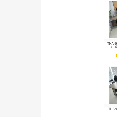
THANH
CHÂ
THAN