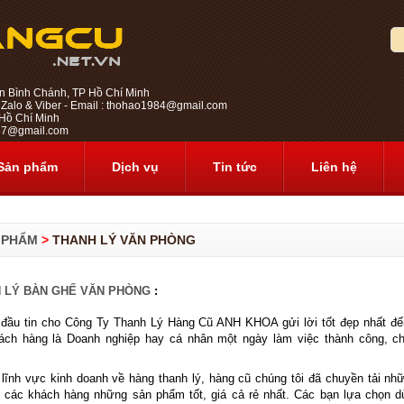
n Bình Chánh, TP Hồ Chí Minh
 Zalo & Viber - Email : thohao1984@gmail.com
ồ Chí Minh
1987@gmail.com
Sản phẩm
Dịch vụ
Tin tức
Liên hệ
 PHẨM
>
THANH LÝ VĂN PHÒNG
 LÝ BÀN GHẾ VĂN PHÒNG
:
u tin cho Công Ty Thanh Lý Hàng Cũ ANH KHOA gửi lời tốt đẹp nhất đến
ách hàng là Doanh nghiệp hay cá nhân một ngày làm việc thành công, c
nh vực kinh doanh về hàng thanh lý, hàng cũ chúng tôi đã chuyền tải nhữ
o các khách hàng những sản phẩm tốt, giá cả rẻ nhất. Các bạn lựa chọn 