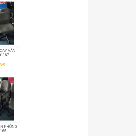
XOAY VĂN
01167
VNĐ
ĂN PHÒNG
166