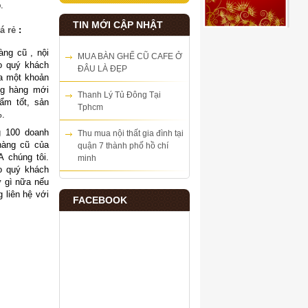
p.
TIN MỚI CẬP NHẬT
á rẻ
:
ng cũ , nội
MUA BÀN GHẾ CŨ CAFE Ở
o quý khách
ĐÂU LÀ ĐẸP
ra một khoản
ng hàng mới
Thanh Lý Tủ Đông Tại
ẩm tốt, sản
Tphcm
%.
100 doanh
Thu mua nội thất gia đình tại
hàng cũ của
quận 7 thành phố hồ chí
chúng tôi.
minh
o quý khách
ừ gì nữa nếu
 liên hệ với
FACEBOOK