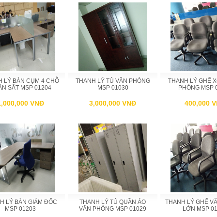
 LÝ BÀN CỤM 4 CHỖ
THANH LÝ TỦ VĂN PHÒNG
THANH LÝ GHẾ 
N SẮT MSP 01204
MSP 01030
PHÒNG MSP 
1,000,000 VNĐ
3,000,000 VNĐ
400,000 
H LÝ BÀN GIÁM ĐỐC
THANH LÝ TỦ QUẦN ÁO
THANH LÝ GHẾ V
MSP 01203
VĂN PHÒNG MSP 01029
LỚN MSP 01