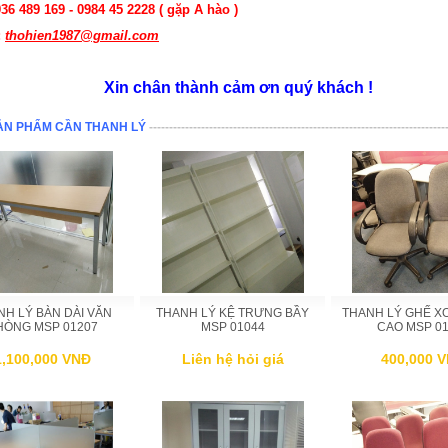
936 489 169 - 0984 45 2228 ( gặp A hào )
:
thohien1987@gmail.com
Xin chân thành cảm ơn quý khách !
ẢN PHẨM CẦN THANH LÝ
--------------------------------------------------------------------------
NH LÝ BÀN DÀI VĂN
THANH LÝ KỆ TRƯNG BẦY
THANH LÝ GHẾ X
HÒNG MSP 01207
MSP 01044
CAO MSP 01
1,100,000 VNĐ
Liên hệ hỏi giá
400,000 