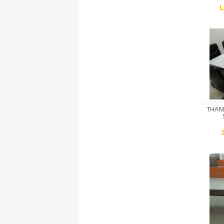
L
THAN