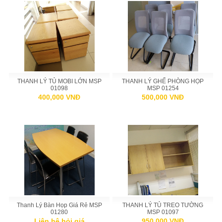
THANH LÝ TỦ MOBI LỚN MSP
THANH LÝ GHẾ PHÒNG HỌP
01098
MSP 01254
400,000 VNĐ
500,000 VNĐ
Thanh Lý Bàn Họp Giá Rẻ MSP
THANH LÝ TỦ TREO TƯỜNG
01280
MSP 01097
Liên hệ hỏi giá
950,000 VNĐ