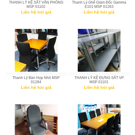
THANH LÝ KỆ SĂT VĂN PHÒNG
Thanh Lý Ghế Giám Đốc Gamma
MSP 01102
E101 MSP 01263
Liên hệ hỏi giá
Liên hệ hỏi giá
Thanh Lý Bàn Họp Nhỏ MSP
THANH LÝ KỆ ĐỰNG SẮT VP
01284
MSP 01101
Liên hệ hỏi giá
Liên hệ hỏi giá