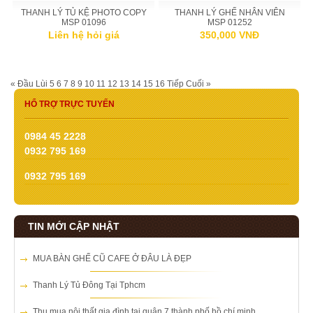
THANH LÝ TỦ KỆ PHOTO COPY
THANH LÝ GHẾ NHÂN VIÊN
MSP 01096
MSP 01252
Liên hệ hỏi giá
350,000 VNĐ
« Đầu
Lùi
5
6
7
8
9
10
11
12
13
14
15
16
Tiếp
Cuối »
HỔ TRỢ TRỰC TUYẾN
0984 45 2228
0932 795 169
0932 795 169
TIN MỚI CẬP NHẬT
MUA BÀN GHẾ CŨ CAFE Ở ĐÂU LÀ ĐẸP
Thanh Lý Tủ Đông Tại Tphcm
Thu mua nội thất gia đình tại quận 7 thành phố hồ chí minh