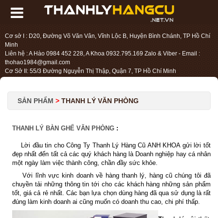
Cơ sở I : D20, Đường Võ Văn Vân, Vĩnh Lộc B, Huyện Bình Chánh, TP Hồ Chí
Minh
Liên hệ : A Hào 0984 452 228, A Khoa 0932.795.169 Zalo & Viber - Email :
thohao1984@gmail.com
Cơ Sở II: 55/3 Đường Nguyễn Thị Thập, Quận 7, TP Hồ Chí Minh
Liên hệ : Chị Liệu 0984.45.2228 - Email : thohien1987@gmail.com
SẢN PHẨM
>
THANH LÝ VĂN PHÒNG
THANH LÝ BÀN GHẾ VĂN PHÒNG
:
Lời đầu tin cho Công Ty Thanh Lý Hàng Cũ ANH KHOA gửi lời tốt
đẹp nhất đến tất cả các quý khách hàng là Doanh nghiệp hay cá nhân
một ngày làm việc thành công, chần đầy sức khỏe.
Với lĩnh vực kinh doanh về hàng thanh lý, hàng cũ chúng tôi đã
chuyền tải những thông tin tới cho các khách hàng những sản phẩm
tốt, giá cả rẻ nhất. Các bạn lựa chọn dùng hàng đã qua sử dụng là rất
đúng làm kinh doanh ai cũng muốn có doanh thu cao, chi phí thấp.