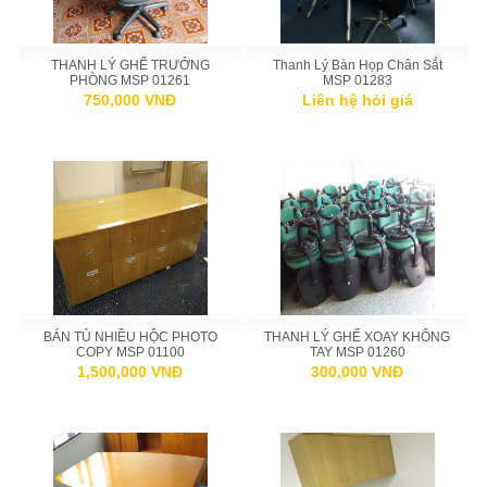
THANH LÝ GHẾ TRƯỞNG
Thanh Lý Bàn Họp Chân Sắt
PHÒNG MSP 01261
MSP 01283
750,000 VNĐ
Liên hệ hỏi giá
BÁN TỦ NHIỀU HỘC PHOTO
THANH LÝ GHẾ XOAY KHÔNG
COPY MSP 01100
TAY MSP 01260
1,500,000 VNĐ
300,000 VNĐ