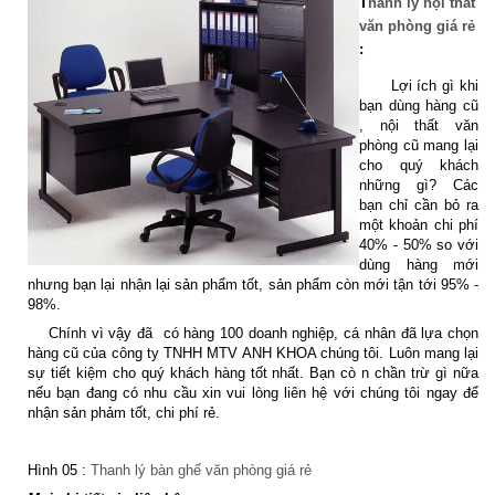
T
hanh lý nội thất
văn p
hòng giá rẻ
:
Lợi ích gì khi
bạn dùng hàng cũ
, nội thất văn
phòng cũ mang lại
cho quý khách
những gì? Các
bạn chỉ cần bỏ ra
một khoản chi phí
40% - 50% so với
dùng hàng mới
nhưng bạn lại nhận lại sản phẩm tốt, sản phẩm còn mới tận tới 95% -
98%.
Chính vì vậy đã có hàng 100 doanh nghiệp, cá nhân đã lựa chọn
hàng cũ của công ty TNHH MTV ANH KHOA chúng tôi. Luôn mang lại
sự tiết kiệm cho quý khách hàng tốt nhất. Bạn cò n chần trừ gì nữa
nếu bạn đang có nhu cầu xin vui lòng liên hệ với chúng tôi ngay để
nhận sản phảm tốt, chi phí rẻ.
Hình 05 :
Thanh lý bàn ghế văn phòng giá rẻ