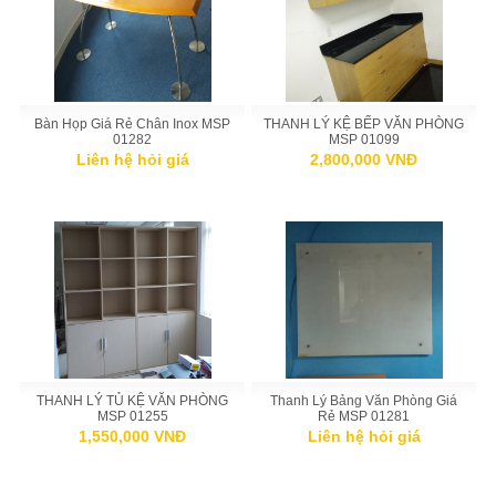
Bàn Họp Giá Rẻ Chân Inox MSP
THANH LÝ KỆ BẾP VĂN PHÒNG
01282
MSP 01099
Liên hệ hỏi giá
2,800,000 VNĐ
THANH LÝ TỦ KỆ VĂN PHÒNG
Thanh Lý Bảng Văn Phòng Giá
MSP 01255
Rẻ MSP 01281
1,550,000 VNĐ
Liên hệ hỏi giá