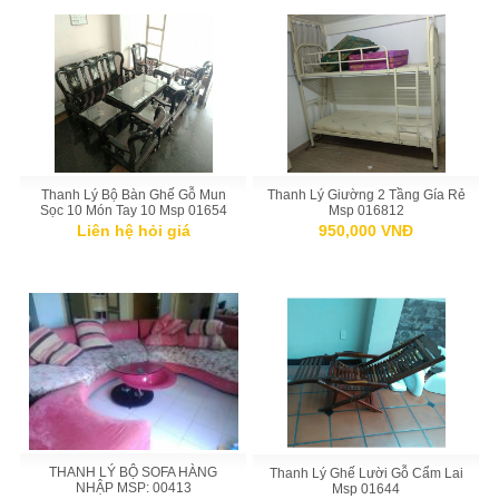
Thanh Lý Bộ Bàn Ghế Gỗ Mun
Thanh Lý Giường 2 Tầng Gía Rẻ
Sọc 10 Món Tay 10 Msp 01654
Msp 016812
Liên hệ hỏi giá
950,000 VNĐ
THANH LÝ BỘ SOFA HÀNG
Thanh Lý Ghế Lười Gỗ Cẩm Lai
NHẬP MSP: 00413
Msp 01644