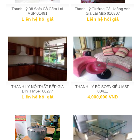
Thanh Lý Bộ Sofa Gỗ Cẩm Lai
Thanh Lý Giường Gỗ Hoàng Anh
MSP 01491
Gia Lai Msp 016807
Liên hệ hỏi giá
Liên hệ hỏi giá
THANH LÝ NỘI THẤT BẾP GIA
THANH LÝ BỘ SOFA KIỂU MSP:
ĐÌNH MSP: 00277
00411
Liên hệ hỏi giá
4,000,000 VNĐ