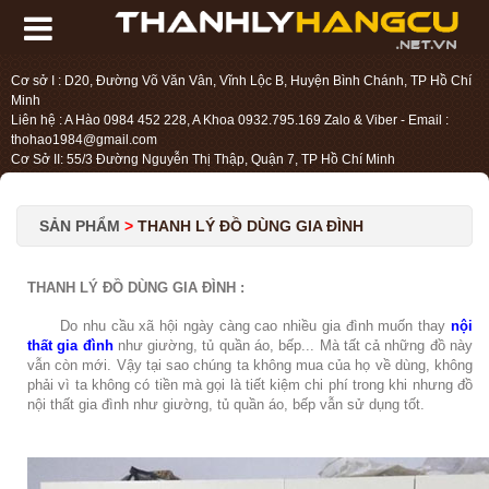
Cơ sở I : D20, Đường Võ Văn Vân, Vĩnh Lộc B, Huyện Bình Chánh, TP Hồ Chí
Minh
Liên hệ : A Hào 0984 452 228, A Khoa 0932.795.169 Zalo & Viber - Email :
thohao1984@gmail.com
Cơ Sở II: 55/3 Đường Nguyễn Thị Thập, Quận 7, TP Hồ Chí Minh
Liên hệ : Chị Liệu 0984.45.2228 - Email : thohien1987@gmail.com
SẢN PHẨM
>
THANH LÝ ĐỒ DÙNG GIA ĐÌNH
THANH LÝ ĐỒ DÙNG GIA ĐÌNH :
Do nhu cầu xã hội ngày càng cao nhiều gia đình muốn thay
nội
thất gia đình
như giường, tủ quần áo, bếp... Mà tất cả những đồ này
vẫn còn mới. Vậy tại sao chúng ta không mua của họ về dùng, không
phải vì ta không có tiền mà gọi là tiết kiệm chi phí trong khi nhưng đồ
nội thất gia đình như giường, tủ quần áo, bếp vẫn sử dụng tốt.