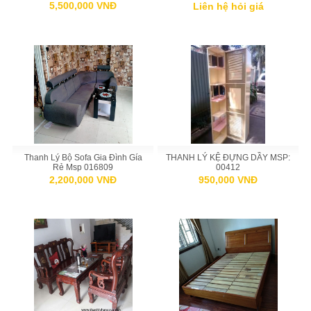
5,500,000 VNĐ
Liên hệ hỏi giá
Thanh Lý Bộ Sofa Gia Đình Gía
THANH LÝ KỆ ĐỰNG DẦY MSP:
Rẻ Msp 016809
00412
2,200,000 VNĐ
950,000 VNĐ