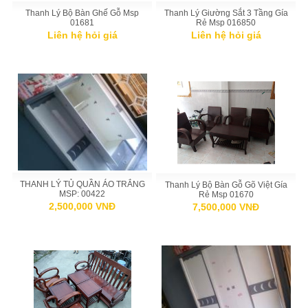
Thanh Lý Bộ Bàn Ghế Gỗ Msp
Thanh Lý Giường Sắt 3 Tầng Gía
01681
Rẻ Msp 016850
Liên hệ hỏi giá
Liên hệ hỏi giá
THANH LÝ TỦ QUẦN ÁO TRẮNG
Thanh Lý Bộ Bàn Gỗ Gõ Việt Gía
MSP: 00422
Rẻ Msp 01670
2,500,000 VNĐ
7,500,000 VNĐ