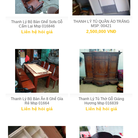
THANH LÝ TỦ QUẦN ÁO TRẮNG
Thanh Lý Bộ Bàn Ghế Sofa Gỗ
MSP: 00421
Cẩm Lại Msp 016846
2,500,000 VNĐ
Liên hệ hỏi giá
Thanh Lý Bộ Bàn Ăn 8 Ghế Gía
Thanh Lý Tủ Thờ Gỗ Giáng
Rẻ Msp 01664
Hương Msp 016839
Liên hệ hỏi giá
Liên hệ hỏi giá