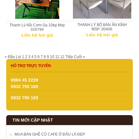
THANH LÝ BỘ BÀN ĂN KÍNH
Thanh Lý Nồi Cơm Ga 10kg Msp
MSP: 00406
016794
Liên hệ hỏi giá
Liên hệ hỏi giá
« Đầu
Lùi
1
2
3
4
5
6
7
8
9
10
11
12
Tiếp
Cuối »
HỔ TRỢ TRỰC TUYẾN
0984 45 2228
0932 795 169
0932 795 169
TIN MỚI CẬP NHẬT
MUA BÀN GHẾ CŨ CAFE Ở ĐÂU LÀ ĐẸP