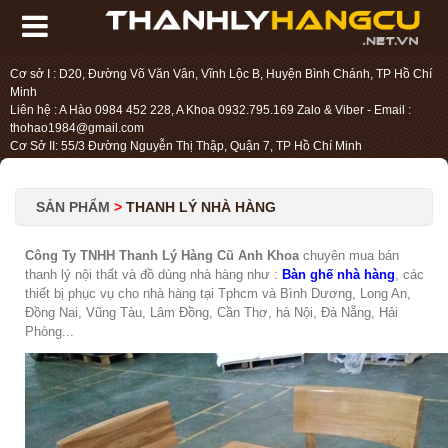
Cơ sở I : D20, Đường Võ Văn Vân, Vĩnh Lộc B, Huyện Bình Chánh, TP Hồ Chí
Minh
Liên hệ : A Hào 0984 452 228, A Khoa 0932.795.169 Zalo & Viber - Email :
thohao1984@gmail.com
Cơ Sở II: 55/3 Đường Nguyễn Thị Thập, Quận 7, TP Hồ Chí Minh
Liên hệ : Chị Liệu 0984.45.2228 - Email : thohien1987@gmail.com
SẢN PHẨM
>
THANH LÝ NHÀ HÀNG
Công Ty TNHH Thanh Lý Hàng Cũ Anh Khoa
chuyên mua bán
thanh lý nội thất và đồ dùng nhà hàng như :
Bàn ghế nhà hàng
, các
thiết bị phục vụ cho nhà hàng tại Tphcm và Bình Dương, Long An,
Đồng Nai, Vũng Tàu, Lâm Đồng, Cần Thơ, hà Nội, Đà Nẵng, Hải
Phòng...