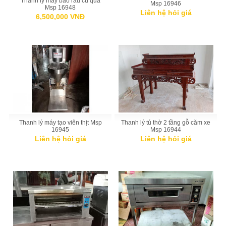
Thanh lý máy bào rau củ quả
Msp 16946
Msp 16948
Liên hệ hỏi giá
6,500,000 VNĐ
Thanh lý máy tạo viên thịt Msp
Thanh lý tủ thờ 2 tầng gỗ căm xe
16945
Msp 16944
Liên hệ hỏi giá
Liên hệ hỏi giá