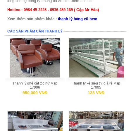
lòng liên hệ công ty chúng tôi để biết thêm chi tiết.
Hotline : 0984 45 2228 - 0936 489 169 ( Gặp Mr Hào)
Xem thêm sản phẩm khác :
thanh lý hàng cũ hcm
CÁC SẢN PHẨM CẦN THANH LÝ
------------------------------------------------------
--------------------------------------------
Thanh lý ghế cắt tóc nữ Msp
Thanh lý kệ siêu thị giá rẻ Msp
17006
17005
950,000 VNĐ
123 VNĐ