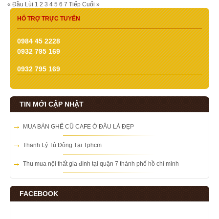
« Đầu
Lùi
1
2
3
4
5
6
7
Tiếp
Cuối »
HỔ TRỢ TRỰC TUYẾN
0984 45 2228
0932 795 169
0932 795 169
TIN MỚI CẬP NHẬT
MUA BÀN GHẾ CŨ CAFE Ở ĐÂU LÀ ĐẸP
Thanh Lý Tủ Đông Tại Tphcm
Thu mua nội thất gia đình tại quận 7 thành phố hồ chí minh
FACEBOOK