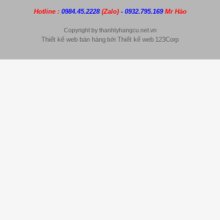
Hotline :
0984.45.2228
(Zalo)
- 0932.795.169
Mr Hào
Copyright by thanhlyhangcu.net.vn
Thiết kế web bán hàng
Thiết kế web
123Corp
bởi