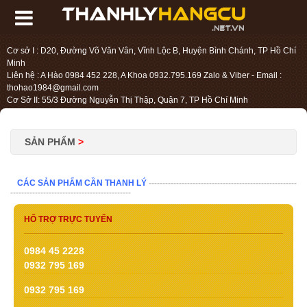
Cơ sở I : D20, Đường Võ Văn Vân, Vĩnh Lộc B, Huyện Bình Chánh, TP Hồ Chí
Minh
Liên hệ : A Hào 0984 452 228, A Khoa 0932.795.169 Zalo & Viber - Email :
thohao1984@gmail.com
Cơ Sở II: 55/3 Đường Nguyễn Thị Thập, Quận 7, TP Hồ Chí Minh
Liên hệ : Chị Liệu 0984.45.2228 - Email : thohien1987@gmail.com
SẢN PHẨM
>
CÁC SẢN PHẨM CẦN THANH LÝ
------------------------------------------------------
--------------------------------------------
HỔ TRỢ TRỰC TUYẾN
0984 45 2228
0932 795 169
0932 795 169