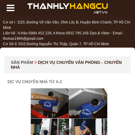
Cơ sở I : D20, Đường Võ Văn Vân, Vĩnh Lộc B, Huyện Bình Chánh, TP Hồ Chí
Minh
Liên hệ : A Hào 0984 452 228, A Khoa 0932.795.169 Zalo & Viber - Email :
thohao1984@gmail.com
Cơ Sở II: 55/3 Đường Nguyễn Thị Thập, Quận 7, TP Hồ Chí Minh
Liên hệ : Chị Liệu 0984.45.2228 - Email : thohien1987@gmail.com
SẢN PHẨM
>
DỊCH VỤ CHUYỂN VĂN PHÒNG - CHUYỂN
NHÀ
DỊC VỤ CHUYỂN NHÀ TỪ A-Z