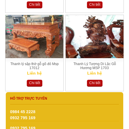
Chi tiết
Chi tiết
Thanh lý sập thờ gỗ gõ đỏ Msp
Thanh Lý Tượng Di Lặc Gỗ
17012
Hương MSP 1703
Liên hệ
Liên hệ
Chi tiết
Chi tiết
HỔ TRỢ TRỰC TUYẾN
0984 45 2228
0932 795 169
0932 795 169