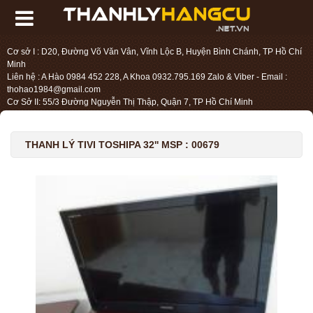
Cơ sở I : D20, Đường Võ Văn Vân, Vĩnh Lộc B, Huyện Bình Chánh, TP Hồ Chí
Minh
Liên hệ : A Hào 0984 452 228, A Khoa 0932.795.169 Zalo & Viber - Email :
thohao1984@gmail.com
Cơ Sở II: 55/3 Đường Nguyễn Thị Thập, Quận 7, TP Hồ Chí Minh
Liên hệ : Chị Liệu 0984.45.2228 - Email : thohien1987@gmail.com
THANH LÝ TIVI TOSHIPA 32'' MSP : 00679