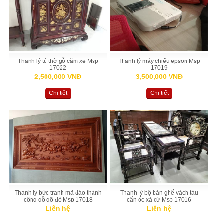
Thanh lý tủ thờ gỗ căm xe Msp
Thanh lý máy chiếu epson Msp
17022
17019
2,500,000 VNĐ
3,500,000 VNĐ
Chi tiết
Chi tiết
Thanh ly bức tranh mã đáo thành
Thanh lý bộ bàn ghế vách tàu
công gỗ gõ đỏ Msp 17018
cẩn ốc xà cừ Msp 17016
Liên hệ
Liên hệ