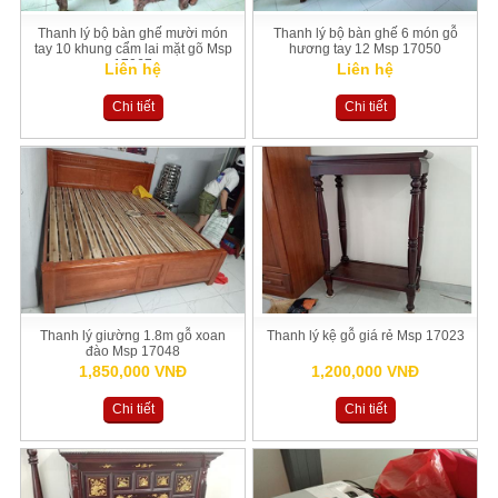
Thanh lý bộ bàn ghế mười món
Thanh lý bộ bàn ghế 6 món gỗ
tay 10 khung cẩm lai mặt gõ Msp
hương tay 12 Msp 17050
17067
Liên hệ
Liên hệ
Chi tiết
Chi tiết
Thanh lý giường 1.8m gỗ xoan
Thanh lý kệ gỗ giá rẻ Msp 17023
đào Msp 17048
1,850,000 VNĐ
1,200,000 VNĐ
Chi tiết
Chi tiết