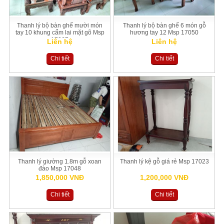
Thanh lý bộ bàn ghế mười món
Thanh lý bộ bàn ghế 6 món gỗ
tay 10 khung cẩm lai mặt gõ Msp
hương tay 12 Msp 17050
17067
Liên hệ
Liên hệ
Chi tiết
Chi tiết
Thanh lý giường 1.8m gỗ xoan
Thanh lý kệ gỗ giá rẻ Msp 17023
đào Msp 17048
1,850,000 VNĐ
1,200,000 VNĐ
Chi tiết
Chi tiết