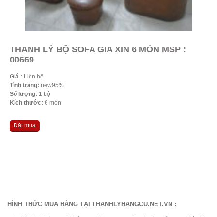
THANH LÝ BỘ SOFA GIA XIN 6 MÓN MSP :
00669
Giá :
Liên hệ
Tình trạng:
new95%
Số lượng:
1 bộ
Kích thước:
6 món
Đặt mua
HÌNH THỨC MUA HÀNG TẠI THANHLYHANGCU.NET.VN :