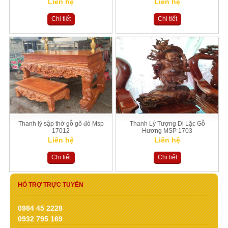
Liên hệ
Liên hệ
Chi tiết
Chi tiết
Thanh lý sập thờ gỗ gõ đỏ Msp
Thanh Lý Tượng Di Lặc Gỗ
17012
Hương MSP 1703
Liên hệ
Liên hệ
Chi tiết
Chi tiết
HỔ TRỢ TRỰC TUYẾN
0984 45 2228
0932 795 169