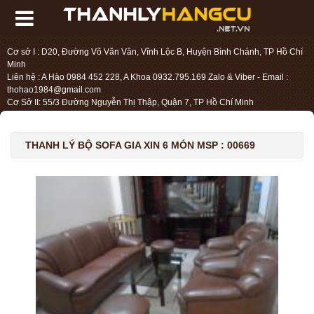
Cơ sở I : D20, Đường Võ Văn Vân, Vĩnh Lộc B, Huyện Bình Chánh, TP Hồ Chí
Minh
Liên hệ : A Hào 0984 452 228, A Khoa 0932.795.169 Zalo & Viber - Email :
thohao1984@gmail.com
Cơ Sở II: 55/3 Đường Nguyễn Thị Thập, Quận 7, TP Hồ Chí Minh
Liên hệ : Chị Liệu 0984.45.2228 - Email : thohien1987@gmail.com
THANH LÝ BỘ SOFA GIA XIN 6 MÓN MSP : 00669