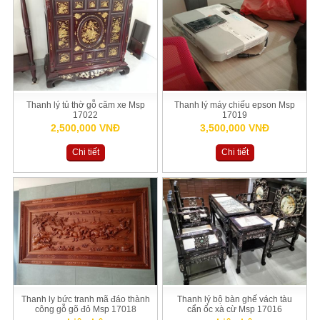
Thanh lý tủ thờ gỗ căm xe Msp
Thanh lý máy chiếu epson Msp
17022
17019
2,500,000 VNĐ
3,500,000 VNĐ
Chi tiết
Chi tiết
Thanh ly bức tranh mã đáo thành
Thanh lý bộ bàn ghế vách tàu
công gỗ gõ đỏ Msp 17018
cẩn ốc xà cừ Msp 17016