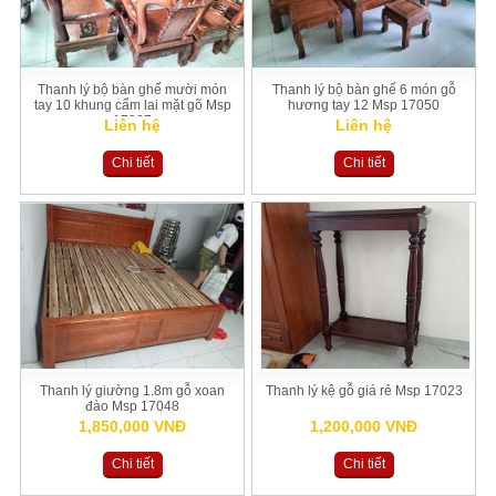
Thanh lý bộ bàn ghế mười món
Thanh lý bộ bàn ghế 6 món gỗ
tay 10 khung cẩm lai mặt gõ Msp
hương tay 12 Msp 17050
17067
Liên hệ
Liên hệ
Chi tiết
Chi tiết
Thanh lý giường 1.8m gỗ xoan
Thanh lý kệ gỗ giá rẻ Msp 17023
đào Msp 17048
1,850,000 VNĐ
1,200,000 VNĐ
Chi tiết
Chi tiết