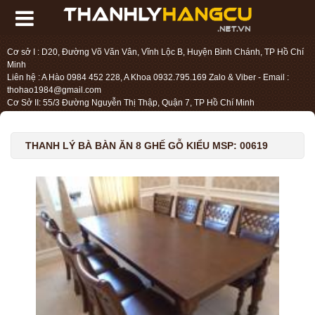
Cơ sở I : D20, Đường Võ Văn Vân, Vĩnh Lộc B, Huyện Bình Chánh, TP Hồ Chí
Minh
Liên hệ : A Hào 0984 452 228, A Khoa 0932.795.169 Zalo & Viber - Email :
thohao1984@gmail.com
Cơ Sở II: 55/3 Đường Nguyễn Thị Thập, Quận 7, TP Hồ Chí Minh
Liên hệ : Chị Liệu 0984.45.2228 - Email : thohien1987@gmail.com
THANH LÝ BÀ BÀN ĂN 8 GHẾ GỖ KIỂU MSP: 00619