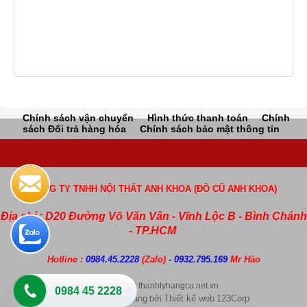
Chính sách vận chuyển
Hình thức thanh toán
Chính
sách Đổi trả hàng hóa
Chính sách bảo mật thông tin
CÔNG TY TNHH NỘI THẤT ANH KHOA (ĐỒ CŨ ANH KHOA)
Địa chỉ : D20 Đường Võ Văn Vân - Vĩnh Lộc B - Bình Chánh
- TP.HCM
Hotline :
0984.45.2228
(Zalo)
- 0932.795.169
Mr Hào
Copyright by thanhlyhangcu.net.vn
0984 45 2228
Thiết kế web bán hàng
Thiết kế web
123Corp
bởi