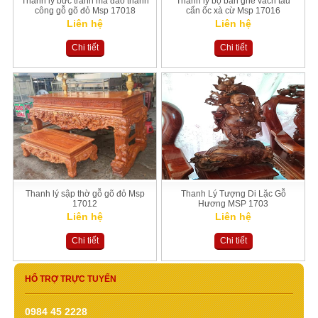
Thanh ly bức tranh mã đáo thành
Thanh lý bộ bàn ghế vách tàu
công gỗ gõ đỏ Msp 17018
cẩn ốc xà cừ Msp 17016
Liên hệ
Liên hệ
Chi tiết
Chi tiết
Thanh lý sập thờ gỗ gõ đỏ Msp
Thanh Lý Tượng Di Lặc Gỗ
17012
Hương MSP 1703
Liên hệ
Liên hệ
Chi tiết
Chi tiết
HỔ TRỢ TRỰC TUYẾN
0984 45 2228