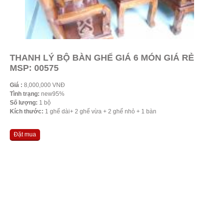
THANH LÝ BỘ BÀN GHẾ GIÁ 6 MÓN GIÁ RẺ
MSP: 00575
Giá :
8,000,000 VNĐ
Tình trạng:
new95%
Số lượng:
1 bộ
Kích thước:
1 ghế dài+ 2 ghế vừa + 2 ghế nhỏ + 1 bàn
Đặt mua