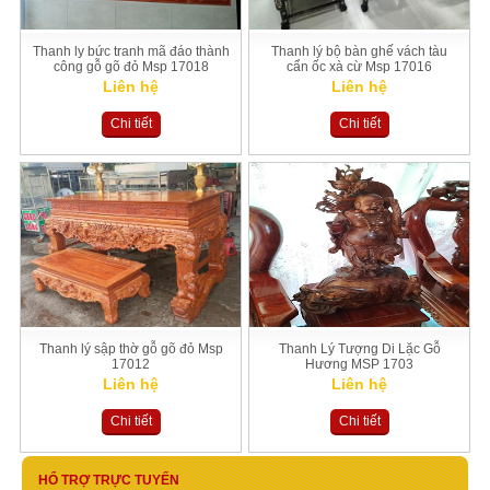
Thanh ly bức tranh mã đáo thành
Thanh lý bộ bàn ghế vách tàu
công gỗ gõ đỏ Msp 17018
cẩn ốc xà cừ Msp 17016
Liên hệ
Liên hệ
Chi tiết
Chi tiết
Thanh lý sập thờ gỗ gõ đỏ Msp
Thanh Lý Tượng Di Lặc Gỗ
17012
Hương MSP 1703
Liên hệ
Liên hệ
Chi tiết
Chi tiết
HỔ TRỢ TRỰC TUYẾN