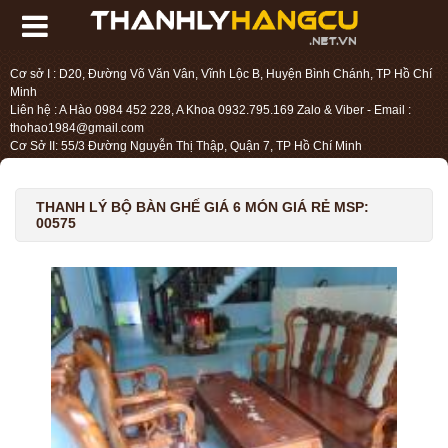
Cơ sở I : D20, Đường Võ Văn Vân, Vĩnh Lộc B, Huyện Bình Chánh, TP Hồ Chí
Minh
Liên hệ : A Hào 0984 452 228, A Khoa 0932.795.169 Zalo & Viber - Email :
thohao1984@gmail.com
Cơ Sở II: 55/3 Đường Nguyễn Thị Thập, Quận 7, TP Hồ Chí Minh
Liên hệ : Chị Liệu 0984.45.2228 - Email : thohien1987@gmail.com
THANH LÝ BỘ BÀN GHẾ GIÁ 6 MÓN GIÁ RẺ MSP:
00575