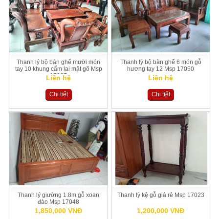
Thanh lý bộ bàn ghế mười món
Thanh lý bộ bàn ghế 6 món gỗ
tay 10 khung cẩm lai mặt gõ Msp
hương tay 12 Msp 17050
17067
Liên hệ
Liên hệ
Chi tiết
Chi tiết
Thanh lý giường 1.8m gỗ xoan
Thanh lý kệ gỗ giá rẻ Msp 17023
đào Msp 17048
1,850,000 VNĐ
1,200,000 VNĐ