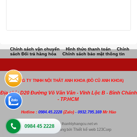
Chính sách vận chuyển
Hình thức thanh toán
Chính
sách Đổi trả hàng hóa
Chính sách bảo mật thông tin
CÔNG TY TNHH NỘI THẤT ANH KHOA (ĐỒ CŨ ANH KHOA)
Địa chỉ : D20 Đường Võ Văn Vân - Vĩnh Lộc B - Bình Chánh
- TP.HCM
Hotline :
0984.45.2228
(Zalo)
- 0932.795.169
Mr Hào
Copyright by thanhlyhangcu.net.vn
0984 45 2228
Thiết kế web bán hàng
Thiết kế web
123Corp
bởi