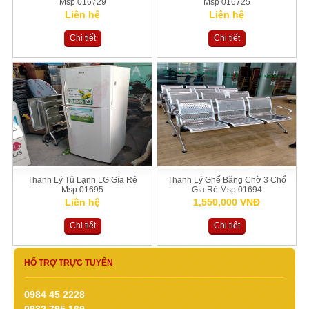
Msp 016729
Msp 016725
Liên hệ
Liên hệ
Chi tiết
Chi tiết
Thanh Lý Tủ Lạnh LG Gía Rẻ
Thanh Lý Ghế Băng Chờ 3 Chổ
Msp 01695
Gía Rẻ Msp 01694
Liên hệ
1,550,000 VNĐ
Chi tiết
Chi tiết
HỔ TRỢ TRỰC TUYẾN
0984 45 2228