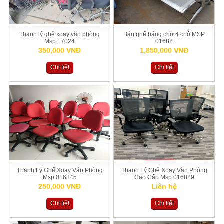
Thanh lý ghế xoay văn phòng
Bán ghế băng chờ 4 chỗ MSP
Msp 17024
01682
350,000 VNĐ
1,850,000 VNĐ
Chi tiết
Chi tiết
Thanh Lý Ghế Xoay Văn Phòng
Thanh Lý Ghế Xoay Văn Phòng
Msp 016845
Cao Cấp Msp 016829
250,000 VNĐ
Liên hệ
Chi tiết
Chi tiết