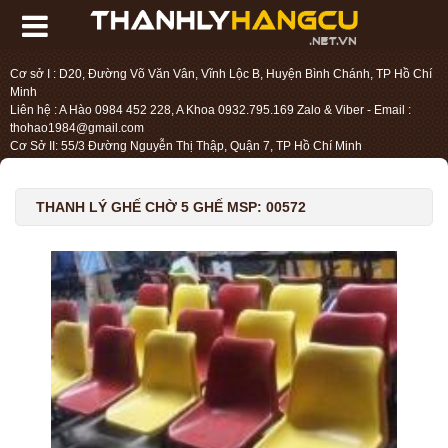
Cơ sở I : D20, Đường Võ Văn Vân, Vĩnh Lộc B, Huyện Bình Chánh, TP Hồ Chí
Minh
Liên hệ : A Hào 0984 452 228, A Khoa 0932.795.169 Zalo & Viber - Email :
thohao1984@gmail.com
Cơ Sở II: 55/3 Đường Nguyễn Thị Thập, Quận 7, TP Hồ Chí Minh
Liên hệ : Chị Liệu 0984.45.2228 - Email : thohien1987@gmail.com
THANH LÝ GHẾ CHỜ 5 GHẾ MSP: 00572