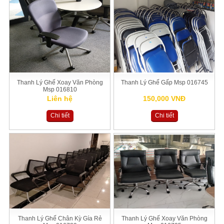
Thanh Lý Ghế Xoay Văn Phòng
Thanh Lý Ghế Gấp Msp 016745
Msp 016810
Liên hệ
150,000 VNĐ
Chi tiết
Chi tiết
Thanh Lý Ghế Chân Kỳ Gía Rẻ
Thanh Lý Ghế Xoay Văn Phòng