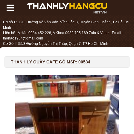
Cơ sở I : D20, Đường Võ Văn Vân, Vĩnh Lộc B, Huyện Bình Chánh, TP Hồ Chí
Minh
Liên hệ : A Hào 0984 452 228, A Khoa 0932.795.169 Zalo & Viber - Email :
thohao1984@gmail.com
Cơ Sở II: 55/3 Đường Nguyễn Thị Thập, Quận 7, TP Hồ Chí Minh
Liên hệ : Chị Liệu 0984.45.2228 - Email : thohien1987@gmail.com
THANH LÝ QUẦY CAFE GỖ MSP: 00534