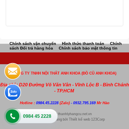
Chính sách vận chuyển
Hình thức thanh toán
Chính
sách Đổi trả hàng hóa
Chính sách bảo mật thông tin
CÔNG TY TNHH NỘI THẤT ANH KHOA (ĐỒ CŨ ANH KHOA)
Địa chỉ : D20 Đường Võ Văn Vân - Vĩnh Lộc B - Bình Chánh
- TP.HCM
Hotline :
0984.45.2228
(Zalo)
- 0932.795.169
Mr Hào
Copyright by thanhlyhangcu.net.vn
0984 45 2228
Thiết kế web bán hàng
Thiết kế web
123Corp
bởi