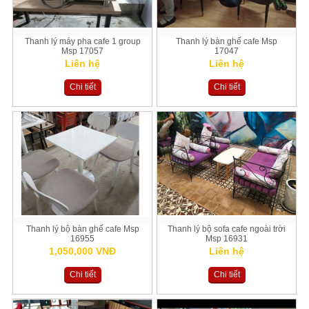
Thanh lý máy pha cafe 1 group
Thanh lý bàn ghế cafe Msp
Msp 17057
17047
Liên hệ
Liên hệ
Chi tiết
Chi tiết
Thanh lý bộ bàn ghế cafe Msp
Thanh lý bộ sofa cafe ngoài trời
16955
Msp 16931
1,050,000 VNĐ
Liên hệ
Chi tiết
Chi tiết