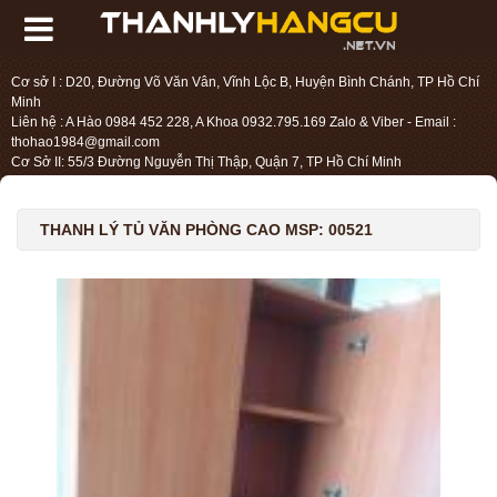
Cơ sở I : D20, Đường Võ Văn Vân, Vĩnh Lộc B, Huyện Bình Chánh, TP Hồ Chí
Minh
Liên hệ : A Hào 0984 452 228, A Khoa 0932.795.169 Zalo & Viber - Email :
thohao1984@gmail.com
Cơ Sở II: 55/3 Đường Nguyễn Thị Thập, Quận 7, TP Hồ Chí Minh
Liên hệ : Chị Liệu 0984.45.2228 - Email : thohien1987@gmail.com
THANH LÝ TỦ VĂN PHÒNG CAO MSP: 00521