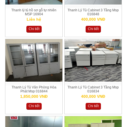
Thanh lý tủ hồ sơ gỗ tự nhiên
Thanh Lý Tủ Cabinet 3 Tầng Msp
MSP 16904
016848
Liên hệ
400,000 VNĐ
Chi tiết
Chi tiết
Thanh Lý Tủ Văn Phòng Hòa
Thanh Lý Tủ Cabinet 3 Tầng Msp
Phát Msp 016844
016834
1,850,000 VNĐ
400,000 VNĐ
Chi tiết
Chi tiết