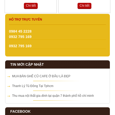
Chi tiết
Chi tiết
HỔ TRỢ TRỰC TUYẾN
0984 45 2228
0932 795 169
0932 795 169
TIN MỚI CẬP NHẬT
MUA BÀN GHẾ CŨ CAFE Ở ĐÂU LÀ ĐẸP
Thanh Lý Tủ Đông Tại Tphcm
Thu mua nội thất gia đình tại quận 7 thành phố hồ chí minh
FACEBOOK