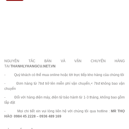
NGUYÊN TẮC BÁN VÀ VẬN CHUYỂN HÀNG
TẠI
THANHLYHANGCU.NET.VN
- Quý khách có thể mua online hoặc tới trực tiếp kho hàng của chúng tôi
- Đơn hàng từ 7trđ trở lên miễn phí vận chuyển,< 7trđ không bao vận
chuyển
- Đối với hàng điện máy, điện tử bảo hành từ 1-3 tháng, không bao gồm
lắp đặt
- Mọi chi tiết xin vui lòng liên hệ với chúng tôi qua hotline :
MR THỌ
HÀO 0984 45 2228 – 0936 489 169