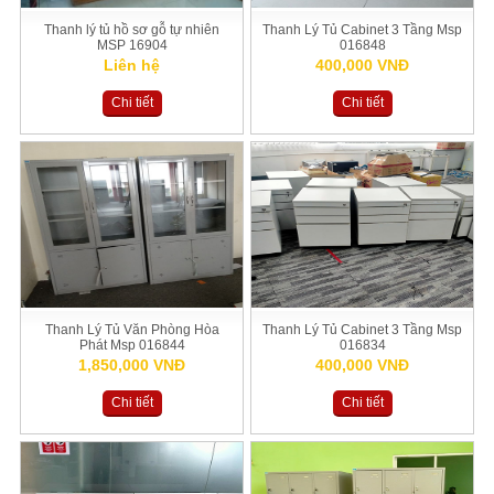
Thanh lý tủ hồ sơ gỗ tự nhiên
Thanh Lý Tủ Cabinet 3 Tầng Msp
MSP 16904
016848
Liên hệ
400,000 VNĐ
Chi tiết
Chi tiết
Thanh Lý Tủ Văn Phòng Hòa
Thanh Lý Tủ Cabinet 3 Tầng Msp
Phát Msp 016844
016834
1,850,000 VNĐ
400,000 VNĐ
Chi tiết
Chi tiết