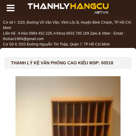
Cơ sở I : D20, Đường Võ Văn Vân, Vĩnh Lộc B, Huyện Bình Chánh, TP Hồ Chí
Minh
Liên hệ : A Hào 0984 452 228, A Khoa 0932.795.169 Zalo & Viber - Email :
thohao1984@gmail.com
Cơ Sở II: 55/3 Đường Nguyễn Thị Thập, Quận 7, TP Hồ Chí Minh
Liên hệ : Chị Liệu 0984.45.2228 - Email : thohien1987@gmail.com
THANH LÝ KỆ VĂN PHÒNG CAO KIỂU MSP: 00518