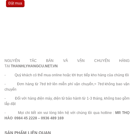
Đặt mua
NGUYÊN TẮC BÁN VÀ VẬN CHUYỂN HÀNG
TẠI
THANHLYHANGCU.NET.VN
- Quý khách có thể mua online hoặc tới trực tiếp kho hàng của chúng tôi
- Đơn hàng từ 7trđ trở lên miễn phí vận chuyển,< 7trđ không bao vận
chuyển
- Đối với hàng điện máy, điện tử bảo hành từ 1-3 tháng, không bao gồm
lắp đặt
- Mọi chi tiết xin vui lòng liên hệ với chúng tôi qua hotline :
MR THỌ
HÀO 0984 45 2228 – 0936 489 169
SẢN PHẨM LIÊN QUAN