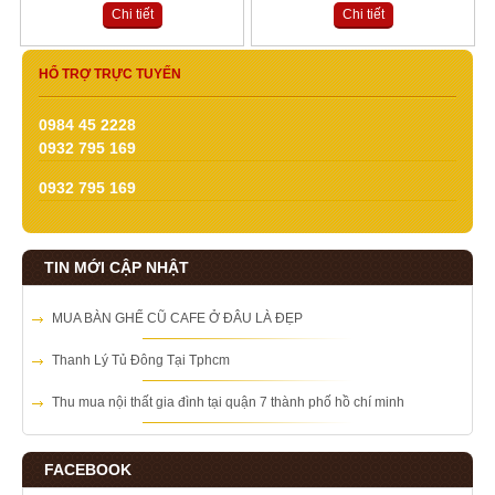
Chi tiết
Chi tiết
HỔ TRỢ TRỰC TUYẾN
0984 45 2228
0932 795 169
0932 795 169
TIN MỚI CẬP NHẬT
MUA BÀN GHẾ CŨ CAFE Ở ĐÂU LÀ ĐẸP
Thanh Lý Tủ Đông Tại Tphcm
Thu mua nội thất gia đình tại quận 7 thành phố hồ chí minh
FACEBOOK