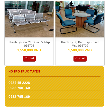
Thanh Lý Ghế Chờ Gía Rẻ Msp
Thanh Lý Bộ Bàn Tiếp Khách
016703
Msp 016702
1,550,000 VNĐ
1,500,000 VNĐ
Chi tiết
Chi tiết
HỔ TRỢ TRỰC TUYẾN
0984 45 2228
0932 795 169
0932 795 169