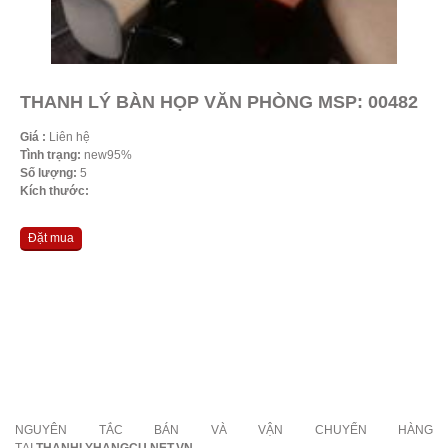
THANH LÝ BÀN HỌP VĂN PHÒNG MSP: 00482
Giá :
Liên hệ
Tình trạng:
new95%
Số lượng:
5
Kích thước:
Đặt mua
NGUYÊN TẮC BÁN VÀ VẬN CHUYỂN HÀNG
TẠI
THANHLYHANGCU.NET.VN