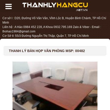
Cơ sở I : D20, Đường Võ Văn Vân, Vĩnh Lộc B, Huyện Bình Chánh, TP Hồ Chí
Minh
Liên hệ : A Hào 0984 452 228, A Khoa 0932.795.169 Zalo & Viber - Email :
thohao1984@gmail.com
Cơ Sở II: 55/3 Đường Nguyễn Thị Thập, Quận 7, TP Hồ Chí Minh
Liên hệ : Chị Liệu 0984.45.2228 - Email : thohien1987@gmail.com
THANH LÝ BÀN HỌP VĂN PHÒNG MSP: 00482