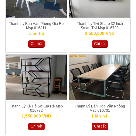
Thanh Lý Bàn Văn Phòng Gía Rẻ
Thanh Lý Tivi Sharp 32 Inch
Msp 016811
Smart Tivi Msp 016733
Liên hệ
2,500,000 VNĐ
Chi tiết
Chi tiết
Thanh Lý Kệ Hồ Sơ Gía Rẻ Msp
Thanh Lý Bàn Họp Văn Phòng
016732
Msp 016731
1,550,000 VNĐ
Liên hệ
Chi tiết
Chi tiết