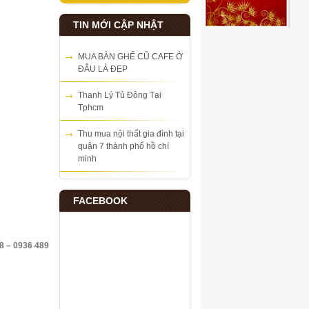
TIN MỚI CẬP NHẬT
MUA BÀN GHẾ CŨ CAFE Ở
ĐÂU LÀ ĐẸP
Thanh Lý Tủ Đông Tại
Tphcm
Thu mua nội thất gia đình tại
quận 7 thành phố hồ chí
minh
FACEBOOK
 – 0936 489