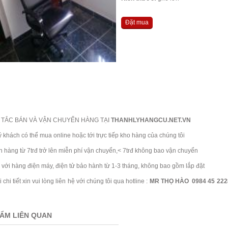
Đặt mua
TẮC BÁN VÀ VẬN CHUYỂN HÀNG TẠI
THANHLYHANGCU.NET.VN
ch có thể mua online hoặc tới trực tiếp kho hàng của chúng tôi
ng từ 7trđ trở lên miễn phí vận chuyển,< 7trđ không bao vận chuyển
i hàng điện máy, điện tử bảo hành từ 1-3 tháng, không bao gồm lắp đặt
 tiết xin vui lòng liên hệ với chúng tôi qua hotline :
MR THỌ HÀO 0984 45 2228
ẨM LIÊN QUAN