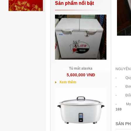
Sản phẩm nổi bật
Tủ mát alaska
NGUYÊN 
5,600,000 VNĐ
- Quý khá
Xem thêm
- Đơn hà
- Đối vớ
- Mọi chi
169
SẢN PH