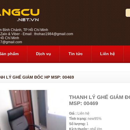
n Bình Chánh, TP Hồ Chí Minh
 Zalo & Viber - Email : thohao1984@gmail.com
ồ Chí Minh
1987@gmail.com
Sản phẩm
Dịch vụ
Tin tức
Liên hệ
NH LÝ GHẾ GIÁM ĐỐC HP MSP: 00469
THANH LÝ GHẾ GIÁM Đ
MSP: 00469
Giá :
Liên hệ
Tình trạng:
new95%
Số lượng:
1
Kích thước:
ghế lớn