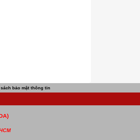
 sách bảo mật thông tin
OA)
P.HCM