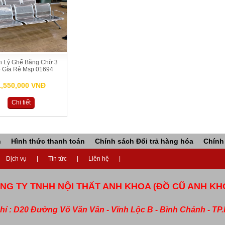
h Lý Ghế Băng Chờ 3
 Gía Rẻ Msp 01694
1,550,000 VNĐ
Chi tiết
n
Hình thức thanh toán
Chính sách Đổi trả hàng hóa
Chính
Dịch vụ
Tin tức
Liên hệ
NG TY TNHH NỘI THẤT ANH KHOA (ĐỒ CŨ ANH KH
chỉ : D20 Đường Võ Văn Vân - Vĩnh Lộc B - Bình Chánh - T