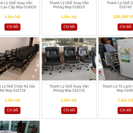
nh Lý Ghế Xoay Văn
Thanh Lý Ghế Xoay Văn
Thanh Lý Ghế 
 Cao Cấp Msp 016829
Phòng Msp 016810
016745
Liên hệ
Liên hệ
150,000 
Chi tiết
Chi tiết
Chi tiết
 Lý Ghế Chân Kỳ Gía
Thanh Lý Ghế Xoay Văn
Thanh Lý Tủ Lạnh 
Rẻ Msp 016729
Phòng Msp 016725
Msp 0169
Liên hệ
Liên hệ
Liên h
Chi tiết
Chi tiết
Chi tiết