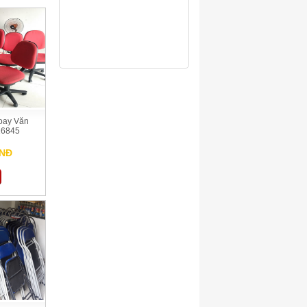
oay Văn
16845
VNĐ