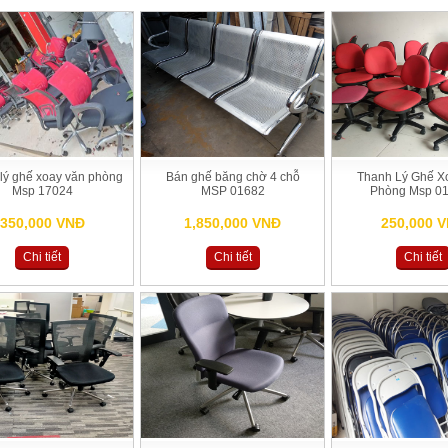
lý ghế xoay văn phòng
Bán ghế băng chờ 4 chỗ
Thanh Lý Ghế X
Msp 17024
MSP 01682
Phòng Msp 0
350,000 VNĐ
1,850,000 VNĐ
250,000 
Chi tiết
Chi tiết
Chi tiết