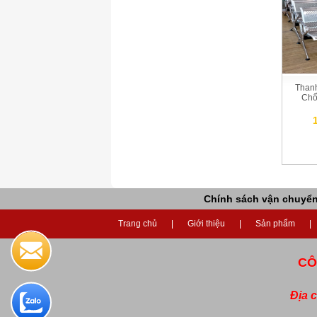
Than
Chổ
Chính sách vận chuyể
Trang chủ
Giới thiệu
Sản phẩm
CÔ
Địa 