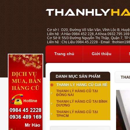
Cơ sở I : D20, Đường Võ Văn Vân, Vĩnh Lộc B, Huyệ
Liên hệ : A Hào 0984 452 228, A Khoa 0932.795.169
Cơ Sở II: 55/3 Đường Nguyễn Thị Thập, Quận 7, TP H
Liên hệ : Chị Liệu 0984.45.2228 - Email : thohien
Trang chủ
Giới thiệu
DANH MỤC SẢN PHẨM
THA
THANH LÝ HÀNG CŨ GIÁ RẺ
THANH LÝ HÀNG CŨ TẠI
ĐỒNG NAI
THANH LÝ HÀNG CŨ TẠI BÌNH
DƯƠNG
THANH LÝ HÀNG CŨ TẠI
TPHCM