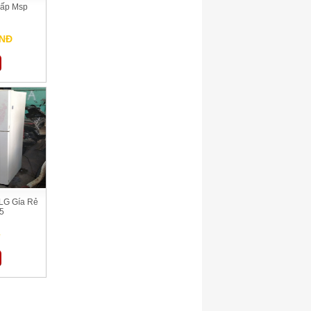
Gấp Msp
VNĐ
LG Gía Rẻ
5
ệ