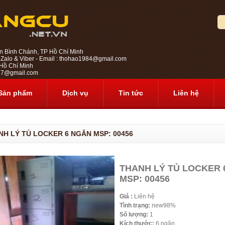
n Bình Chánh, TP Hồ Chí Minh
 Zalo & Viber - Email : thohao1984@gmail.com
ồ Chí Minh
1987@gmail.com
Sản phẩm
Dịch vụ
Tin tức
Liên hệ
NH LÝ TỦ LOCKER 6 NGĂN MSP: 00456
THANH LÝ TỦ LOCKER 
MSP: 00456
Giá :
Liên hệ
Tình trạng:
new98%
Số lượng:
1
Kích thước:
6 ngăn