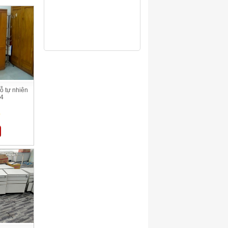
ỗ tự nhiên
04
ệ