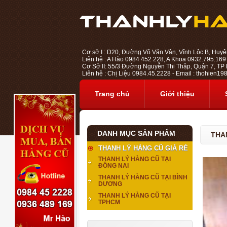
Cơ sở I : D20, Đường Võ Văn Vân, Vĩnh Lộc B, Huyệ
Liên hệ : A Hào 0984 452 228, A Khoa 0932.795.169
Cơ Sở II: 55/3 Đường Nguyễn Thị Thập, Quận 7, TP H
Liên hệ : Chị Liệu 0984.45.2228 - Email : thohien
Trang chủ
Giới thiệu
DANH MỤC SẢN PHẨM
THA
THANH LÝ HÀNG CŨ GIÁ RẺ
THANH LÝ HÀNG CŨ TẠI
ĐỒNG NAI
THANH LÝ HÀNG CŨ TẠI BÌNH
DƯƠNG
THANH LÝ HÀNG CŨ TẠI
TPHCM