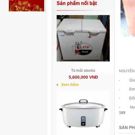
Sản phẩm nổi bật
Tủ mát alaska
NGUYÊN 
5,600,000 VNĐ
- Quý khá
Xem thêm
- Đơn hà
- Đối vớ
- Mọi chi
169
SẢN PH