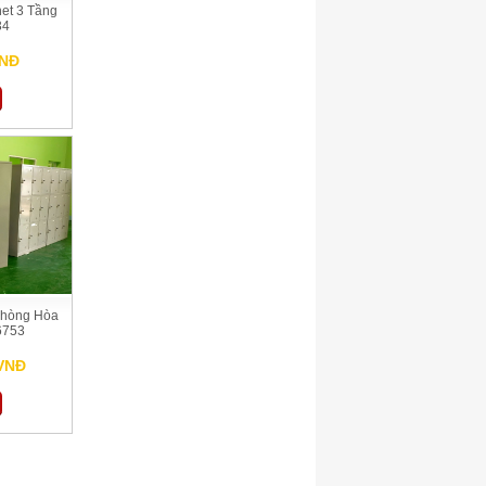
et 3 Tầng
34
VNĐ
Phòng Hòa
6753
 VNĐ