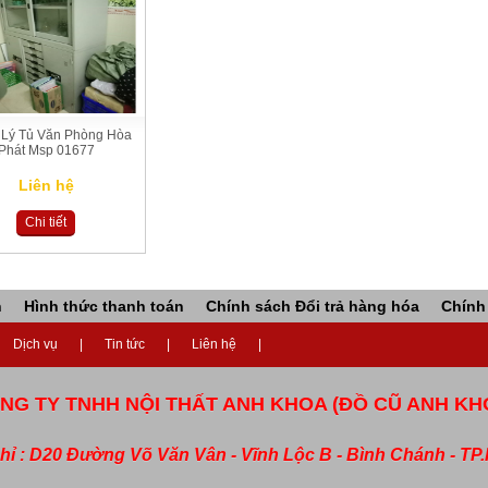
 Lý Tủ Văn Phòng Hòa
Phát Msp 01677
Liên hệ
Chi tiết
n
Hình thức thanh toán
Chính sách Đổi trả hàng hóa
Chính
Dịch vụ
Tin tức
Liên hệ
NG TY TNHH NỘI THẤT ANH KHOA (ĐỒ CŨ ANH KH
chỉ : D20 Đường Võ Văn Vân - Vĩnh Lộc B - Bình Chánh - T