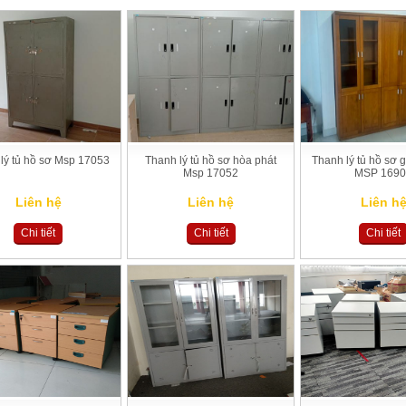
lý tủ hồ sơ Msp 17053
Thanh lý tủ hồ sơ hòa phát
Thanh lý tủ hồ sơ g
Msp 17052
MSP 169
Liên hệ
Liên hệ
Liên h
Chi tiết
Chi tiết
Chi tiết