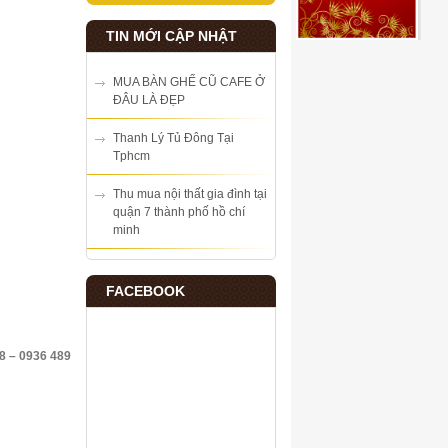
TIN MỚI CẬP NHẬT
MUA BÀN GHẾ CŨ CAFE Ở
ĐÂU LÀ ĐẸP
Thanh Lý Tủ Đông Tại
Tphcm
Thu mua nội thất gia đình tại
quận 7 thành phố hồ chí
minh
FACEBOOK
 – 0936 489