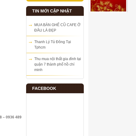
TIN MỚI CẬP NHẬT
MUA BÀN GHẾ CŨ CAFE Ở
ĐÂU LÀ ĐẸP
Thanh Lý Tủ Đông Tại
Tphcm
Thu mua nội thất gia đình tại
quận 7 thành phố hồ chí
minh
FACEBOOK
 – 0936 489