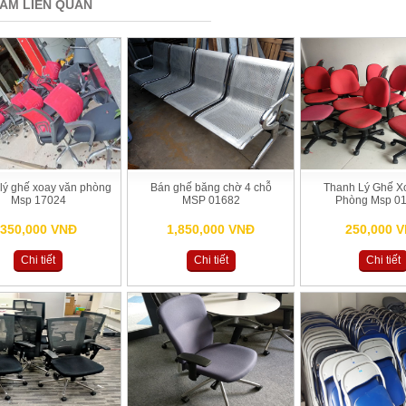
ẨM LIÊN QUAN
lý ghế xoay văn phòng
Bán ghế băng chờ 4 chỗ
Thanh Lý Ghế X
Msp 17024
MSP 01682
Phòng Msp 0
350,000 VNĐ
1,850,000 VNĐ
250,000 
Chi tiết
Chi tiết
Chi tiết