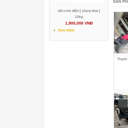
SẢN PH
nồi cơm điện [ sharp thai ]
10kg
1,900,000 VNĐ
Xem thêm
Thanh 