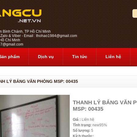
n Bình Chánh, TP Hồ Chí Minh
 Zalo & Viber - Email : thohao1984@gmail.com
ồ Chí Minh
1987@gmail.com
Sản phẩm
Dịch vụ
Tin tức
Liên hệ
NH LÝ BẢNG VĂN PHÒNG MSP: 00435
THANH LÝ BẢNG VĂN 
MSP: 00435
Giá :
Liên hệ
Tình trạng:
new95%
Số lượng:
5
Kích thước: