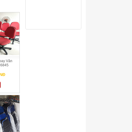
oay Văn
16845
VNĐ