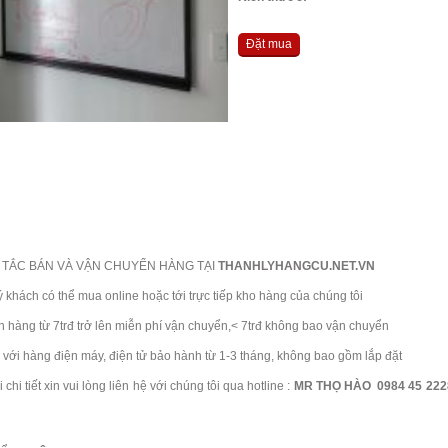
Đặt mua
TẮC BÁN VÀ VẬN CHUYỂN HÀNG TẠI
THANHLYHANGCU.NET.VN
ch có thể mua online hoặc tới trực tiếp kho hàng của chúng tôi
ng từ 7trđ trở lên miễn phí vận chuyển,< 7trđ không bao vận chuyển
i hàng điện máy, điện tử bảo hành từ 1-3 tháng, không bao gồm lắp đặt
 tiết xin vui lòng liên hệ với chúng tôi qua hotline :
MR THỌ HÀO 0984 45 2228