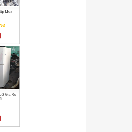
Gấp Msp
VNĐ
LG Gía Rẻ
5
ệ