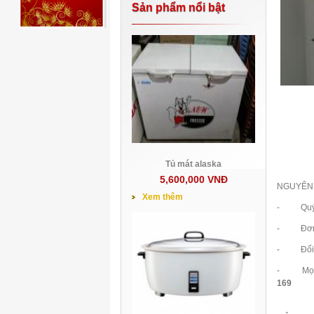
Sản phẩm nổi bật
Tủ mát alaska
5,600,000 VNĐ
NGUYÊN 
Xem thêm
- Quý khá
- Đơn hà
- Đối vớ
- Mọi chi
169