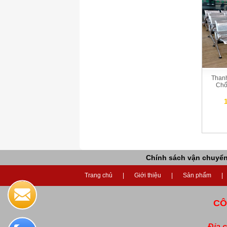
Than
Chổ
Chính sách vận chuyể
Trang chủ
Giới thiệu
Sản phẩm
CÔ
Địa 