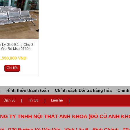
h Lý Ghế Băng Chờ 3
 Gía Rẻ Msp 01694
1,550,000 VNĐ
Chi tiết
n
Hình thức thanh toán
Chính sách Đổi trả hàng hóa
Chính
Dịch vụ
Tin tức
Liên hệ
NG TY TNHH NỘI THẤT ANH KHOA (ĐỒ CŨ ANH KH
chỉ : D20 Đường Võ Văn Vân - Vĩnh Lộc B - Bình Chánh - T