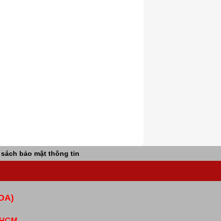
 sách bảo mật thông tin
OA)
P.HCM