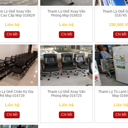
nh Lý Ghế Xoay Văn
Thanh Lý Ghế Xoay Văn
Thanh Lý Ghế 
 Cao Cấp Msp 016829
Phòng Msp 016810
016745
Liên hệ
Liên hệ
150,000 
Chi tiết
Chi tiết
Chi tiết
 Lý Ghế Chân Kỳ Gía
Thanh Lý Ghế Xoay Văn
Thanh Lý Tủ Lạnh 
Rẻ Msp 016729
Phòng Msp 016725
Msp 0169
Liên hệ
Liên hệ
Liên h
Chi tiết
Chi tiết
Chi tiết