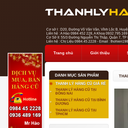
Cơ sở I : D20, Đường Võ Văn Vân, Vĩnh Lộc B, Huyệ
Liên hệ : A Hào 0984 452 228, A Khoa 0932.795.169
Cơ Sở II: 55/3 Đường Nguyễn Thị Thập, Quận 7, TP H
Liên hệ : Chị Liệu 0984.45.2228 - Email : thohien
Trang chủ
Giới thiệu
DANH MỤC SẢN PHẨM
THA
THANH LÝ HÀNG CŨ GIÁ RẺ
THANH LÝ HÀNG CŨ TẠI
ĐỒNG NAI
THANH LÝ HÀNG CŨ TẠI BÌNH
DƯƠNG
THANH LÝ HÀNG CŨ TẠI
TPHCM