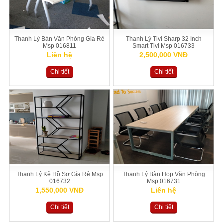
Thanh Lý Bàn Văn Phòng Gía Rẻ
Thanh Lý Tivi Sharp 32 Inch
Msp 016811
Smart Tivi Msp 016733
Liên hệ
2,500,000 VNĐ
Chi tiết
Chi tiết
Thanh Lý Kệ Hồ Sơ Gía Rẻ Msp
Thanh Lý Bàn Họp Văn Phòng
016732
Msp 016731
1,550,000 VNĐ
Liên hệ
Chi tiết
Chi tiết