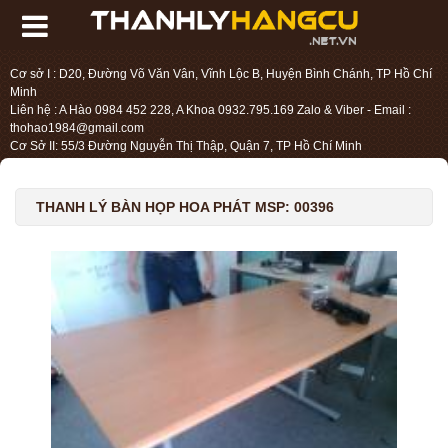
Cơ sở I : D20, Đường Võ Văn Vân, Vĩnh Lộc B, Huyện Bình Chánh, TP Hồ Chí
Minh
Liên hệ : A Hào 0984 452 228, A Khoa 0932.795.169 Zalo & Viber - Email :
thohao1984@gmail.com
Cơ Sở II: 55/3 Đường Nguyễn Thị Thập, Quận 7, TP Hồ Chí Minh
Liên hệ : Chị Liệu 0984.45.2228 - Email : thohien1987@gmail.com
THANH LÝ BÀN HỌP HOA PHÁT MSP: 00396