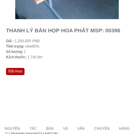
THANH LÝ BÀN HỌP HOA PHÁT MSP: 00396
Giá :
1,200,000 VNĐ
Tình trạng:
new95%
Số lượng:
1
Kích thước:
1.7x0.9m
Đặt mua
NGUYÊN TẮC BÁN VÀ VẬN CHUYỂN HÀNG
TẠI
THANHLYHANGCU.NET.VN