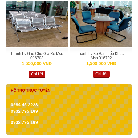
Thanh Lý Ghế Chờ Gía Rẻ Msp
Thanh Lý Bộ Bàn Tiếp Khách
016703
Msp 016702
1,550,000 VNĐ
1,500,000 VNĐ
Chi tiết
Chi tiết
HỔ TRỢ TRỰC TUYẾN
0984 45 2228
0932 795 169
0932 795 169