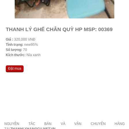
THANH LÝ GHẾ CHÂN QUỲ HP MSP: 00369
Giá :
320,000 VNĐ
Tình trạng:
new95%
Số lượng:
70
Kích thước:
Nỉa xanh
Đặt mua
NGUYÊN TẮC BÁN VÀ VẬN CHUYỂN HÀNG
TẠI
THANHLYHANGCU.NET.VN