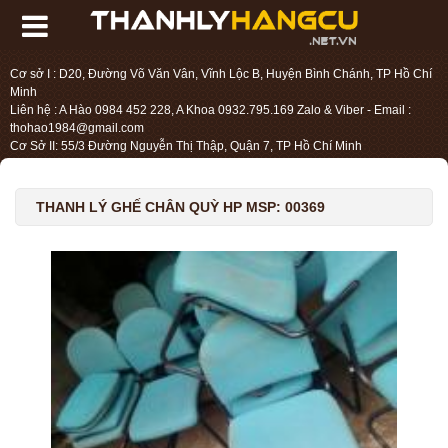
Cơ sở I : D20, Đường Võ Văn Vân, Vĩnh Lộc B, Huyện Bình Chánh, TP Hồ Chí
Minh
Liên hệ : A Hào 0984 452 228, A Khoa 0932.795.169 Zalo & Viber - Email :
thohao1984@gmail.com
Cơ Sở II: 55/3 Đường Nguyễn Thị Thập, Quận 7, TP Hồ Chí Minh
Liên hệ : Chị Liệu 0984.45.2228 - Email : thohien1987@gmail.com
THANH LÝ GHẾ CHÂN QUỲ HP MSP: 00369