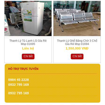
Thanh Lý Tủ Lạnh LG Gía Rẻ
Thanh Lý Ghế Băng Chờ 3 Chổ
Msp 01695
Gía Rẻ Msp 01694
Liên hệ
1,550,000 VNĐ
Chi tiết
Chi tiết
HỔ TRỢ TRỰC TUYẾN
0984 45 2228
0932 795 169
0932 795 169