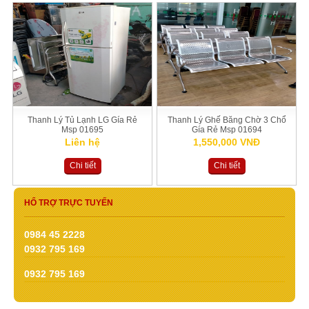
Thanh Lý Tủ Lạnh LG Gía Rẻ
Thanh Lý Ghế Băng Chờ 3 Chổ
Msp 01695
Gía Rẻ Msp 01694
Liên hệ
1,550,000 VNĐ
Chi tiết
Chi tiết
HỔ TRỢ TRỰC TUYẾN
0984 45 2228
0932 795 169
0932 795 169