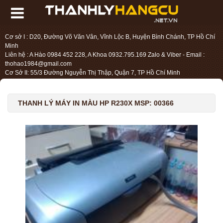
Cơ sở I : D20, Đường Võ Văn Vân, Vĩnh Lộc B, Huyện Bình Chánh, TP Hồ Chí
Minh
Liên hệ : A Hào 0984 452 228, A Khoa 0932.795.169 Zalo & Viber - Email :
thohao1984@gmail.com
Cơ Sở II: 55/3 Đường Nguyễn Thị Thập, Quận 7, TP Hồ Chí Minh
Liên hệ : Chị Liệu 0984.45.2228 - Email : thohien1987@gmail.com
THANH LÝ MÁY IN MÀU HP R230X MSP: 00366