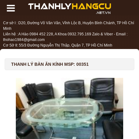
Cơ sở I : D20, Đường Võ Văn Vân, Vĩnh Lộc B, Huyện Bình Chánh, TP Hồ Chí
Minh
Liên hệ : A Hào 0984 452 228, A Khoa 0932.795.169 Zalo & Viber - Email :
thohao1984@gmail.com
Cơ Sở II: 55/3 Đường Nguyễn Thị Thập, Quận 7, TP Hồ Chí Minh
Liên hệ : Chị Liệu 0984.45.2228 - Email : thohien1987@gmail.com
THANH LÝ BÀN ĂN KÍNH MSP: 00351