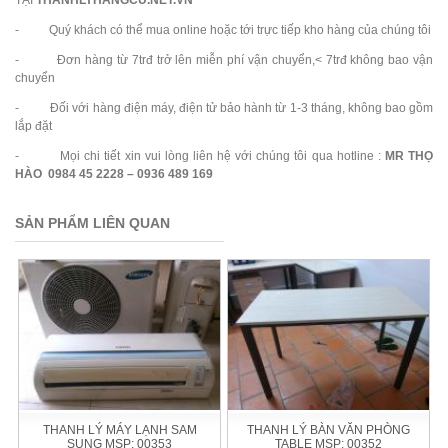
- Quý khách có thể mua online hoặc tới trực tiếp kho hàng của chúng tôi
- Đơn hàng từ 7trđ trở lên miễn phí vận chuyển,< 7trđ không bao vận
chuyển
- Đối với hàng điện máy, điện tử bảo hành từ 1-3 tháng, không bao gồm
lắp đặt
- Mọi chi tiết xin vui lòng liên hệ với chúng tôi qua hotline :
MR THỌ
HÀO 0984 45 2228 – 0936 489 169
SẢN PHẨM LIÊN QUAN
THANH LÝ MÁY LẠNH SAM
THANH LÝ BÀN VĂN PHÒNG
SUNG MSP: 00353
TABLE MSP: 00352