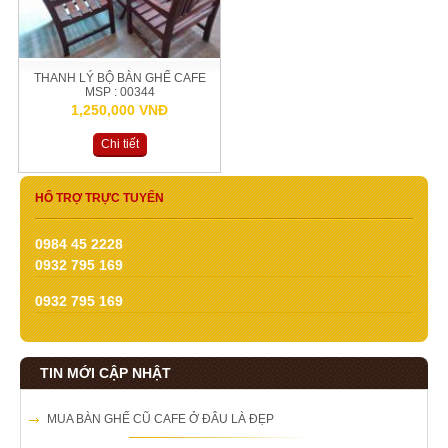
THANH LÝ BỘ BÀN GHẾ CAFE
MSP : 00344
1,250,000 VNĐ
Chi tiết
HỔ TRỢ TRỰC TUYẾN
0984 45 2228
0932 795 169
0932 795 169
TIN MỚI CẬP NHẬT
MUA BÀN GHẾ CŨ CAFE Ở ĐÂU LÀ ĐẸP