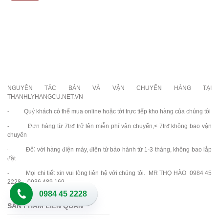
NGUYÊN TẮC BÁN VÀ VẬN CHUYỂN HÀNG TẠI
THANHLYHANGCU.NET.VN
- Quý khách có thể mua online hoặc tới trực tiếp kho hàng của chúng tôi
- Đơn hàng từ 7trđ trở lên miễn phí vận chuyển,< 7trđ không bao vận
chuyển
- Đối với hàng điện máy, điện tử bảo hành từ 1-3 tháng, không bao lắp
đặt
- Mọi chi tiết xin vui lòng liên hệ với chúng tôi. MR THỌ HÀO 0984 45
2228 – 0936 489 169
0984 45 2228
SẢN PHẨM LIÊN QUAN