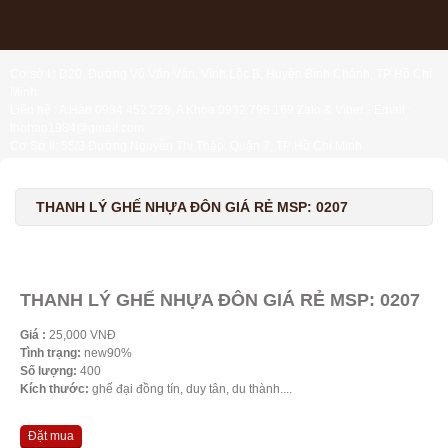
Cơ sở I : D20, Đường Võ Văn Vân, Vĩnh Lộc B, Huyện Bình Chánh, TP Hồ Chí
Minh
Liên hệ : A Hào 0984 452 228, A Khoa 0932.795.169 Zalo & Viber - Email :
thohao1984@gmail.com
Cơ Sở II: 55/3 Đường Nguyễn Thị Thập, Quận 7, TP Hồ Chí Minh
Liên hệ : Chị Liệu 0984.45.2228 - Email : thohien1987@gmail.com
THANH LÝ GHẾ NHỰA ĐÔN GIÁ RẺ MSP: 0207
THANH LÝ GHẾ NHỰA ĐÔN GIÁ RẺ MSP: 0207
Giá :
25,000 VNĐ
Tình trạng:
new90%
Số lượng:
400
Kích thước:
ghế đại đồng tín, duy tân, du thành....
Đặt mua