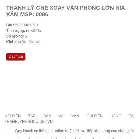
THANH LÝ GHẾ XOAY VĂN PHÒNG LỚN NỈA
XÁM MSP: 0086
Giá :
500,000 VNĐ
Tình trạng:
new95%
Số lượng:
5
Kích thước:
Nỉa xám
Đặt mua
NGUYÊN TẮC BÁN VÀ VẬN CHUYỂN HÀNG TẠI
THANHLYHANGCU.NET.VN
- Quý khách có thể mua online hoặc tới trực tiếp kho hàng của chúng tôi