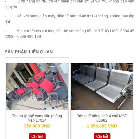
- Đơn hàng từ 7trđ trở lên miễn phí vận chuyển,< 7trđ không bao vận
chuyển
- Đối với hàng điện máy, điện tử bảo hành từ 1-3 tháng, không bao lắp
đặt
- Mọi chi tiết xin vui lòng liên hệ với chúng tôi. MR THỌ HÀO 0984 45
2228 – 0936 489 169
SẢN PHẨM LIÊN QUAN
Thanh lý ghế xoay văn phòng
Bán ghế băng chờ 4 chỗ MSP
Msp 17024
01682
350,000 VNĐ
1,850,000 VNĐ
Chi tiết
Chi tiết