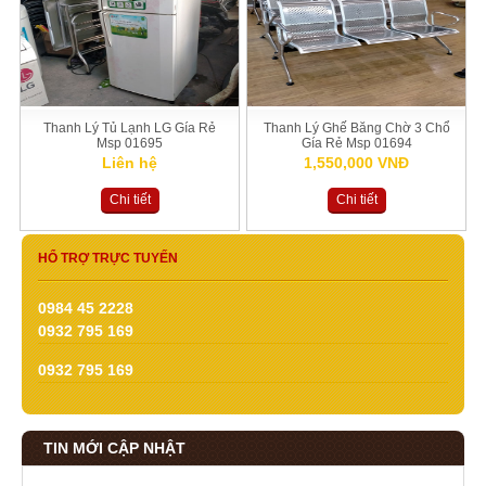
Thanh Lý Tủ Lạnh LG Gía Rẻ
Thanh Lý Ghế Băng Chờ 3 Chổ
Msp 01695
Gía Rẻ Msp 01694
Liên hệ
1,550,000 VNĐ
Chi tiết
Chi tiết
HỔ TRỢ TRỰC TUYẾN
0984 45 2228
0932 795 169
0932 795 169
TIN MỚI CẬP NHẬT