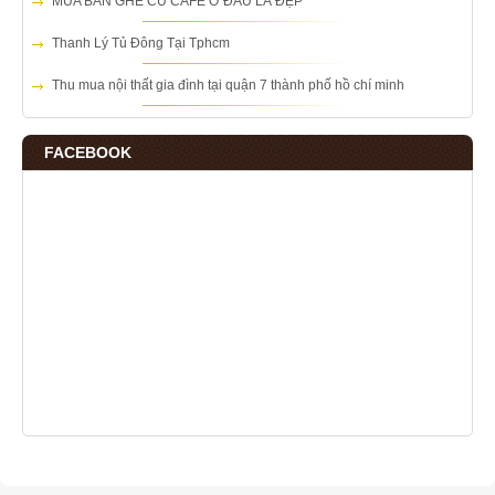
MUA BÀN GHẾ CŨ CAFE Ở ĐÂU LÀ ĐẸP
Thanh Lý Tủ Đông Tại Tphcm
Thu mua nội thất gia đình tại quận 7 thành phố hồ chí minh
FACEBOOK