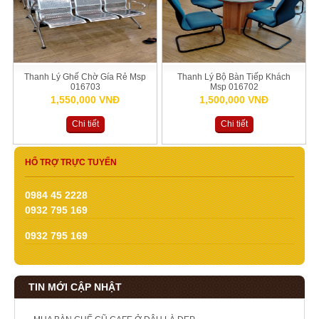
Thanh Lý Ghế Chờ Gía Rẻ Msp
Thanh Lý Bộ Bàn Tiếp Khách
016703
Msp 016702
1,550,000 VNĐ
1,500,000 VNĐ
Chi tiết
Chi tiết
HỔ TRỢ TRỰC TUYẾN
0984 45 2228
0932 795 169
0932 795 169
TIN MỚI CẬP NHẬT