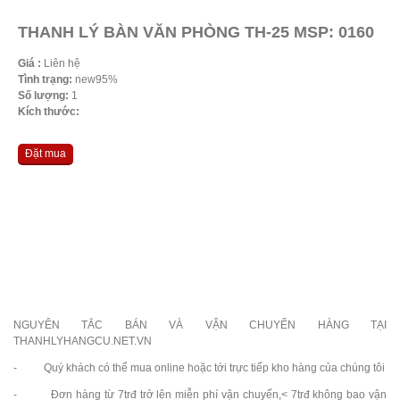
THANH LÝ BÀN VĂN PHÒNG TH-25 MSP: 0160
Giá :
Liên hệ
Tình trạng:
new95%
Số lượng:
1
Kích thước:
Đặt mua
NGUYÊN TẮC BÁN VÀ VẬN CHUYỂN HÀNG TẠI
THANHLYHANGCU.NET.VN
- Quý khách có thể mua online hoặc tới trực tiếp kho hàng của chúng tôi
- Đơn hàng từ 7trđ trở lên miễn phí vận chuyển,< 7trđ không bao vận