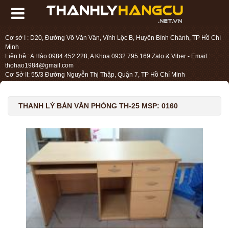
Cơ sở I : D20, Đường Võ Văn Vân, Vĩnh Lộc B, Huyện Bình Chánh, TP Hồ Chí
Minh
Liên hệ : A Hào 0984 452 228, A Khoa 0932.795.169 Zalo & Viber - Email :
thohao1984@gmail.com
Cơ Sở II: 55/3 Đường Nguyễn Thị Thập, Quận 7, TP Hồ Chí Minh
Liên hệ : Chị Liệu 0984.45.2228 - Email : thohien1987@gmail.com
THANH LÝ BÀN VĂN PHÒNG TH-25 MSP: 0160