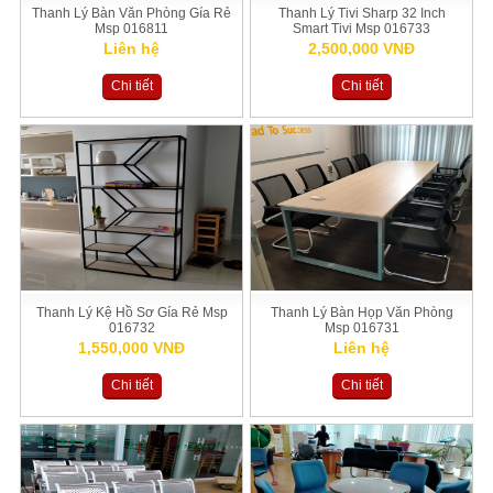
Thanh Lý Bàn Văn Phòng Gía Rẻ
Thanh Lý Tivi Sharp 32 Inch
Msp 016811
Smart Tivi Msp 016733
Liên hệ
2,500,000 VNĐ
Chi tiết
Chi tiết
Thanh Lý Kệ Hồ Sơ Gía Rẻ Msp
Thanh Lý Bàn Họp Văn Phòng
016732
Msp 016731
1,550,000 VNĐ
Liên hệ
Chi tiết
Chi tiết