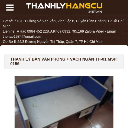
Cơ sở I : D20, Đường Võ Văn Vân, Vĩnh Lộc B, Huyện Bình Chánh, TP Hồ Chí
Minh
Liên hệ : A Hào 0984 452 228, A Khoa 0932.795.169 Zalo & Viber - Email :
thohao1984@gmail.com
Cơ Sở II: 55/3 Đường Nguyễn Thị Thập, Quận 7, TP Hồ Chí Minh
Liên hệ : Chị Liệu 0984.45.2228 - Email : thohien1987@gmail.com
THANH LÝ BÀN VĂN PHÒNG + VÁCH NGĂN TH-01 MSP:
0159