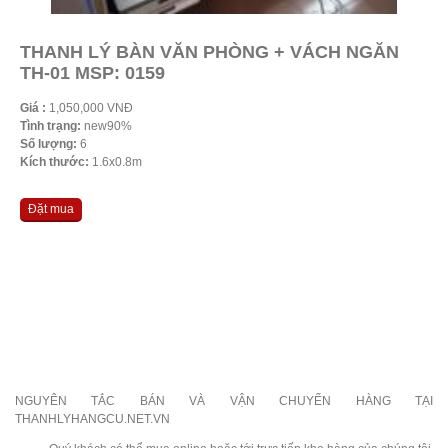
THANH LÝ BÀN VĂN PHÒNG + VÁCH NGĂN
TH-01 MSP: 0159
Giá :
1,050,000 VNĐ
Tình trạng:
new90%
Số lượng:
6
Kích thước:
1.6x0.8m
Đặt mua
NGUYÊN TẮC BÁN VÀ VẬN CHUYỂN HÀNG TẠI
THANHLYHANGCU.NET.VN