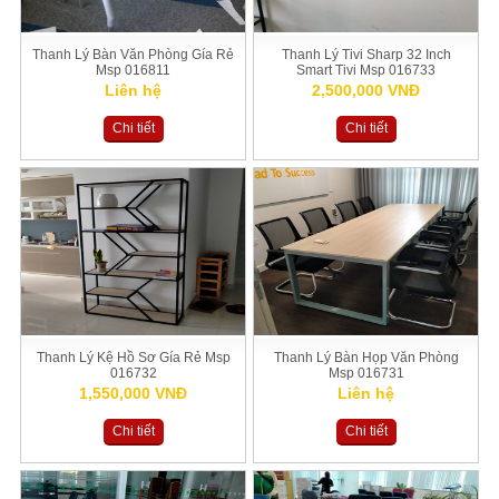
Thanh Lý Bàn Văn Phòng Gía Rẻ
Thanh Lý Tivi Sharp 32 Inch
Msp 016811
Smart Tivi Msp 016733
Liên hệ
2,500,000 VNĐ
Chi tiết
Chi tiết
Thanh Lý Kệ Hồ Sơ Gía Rẻ Msp
Thanh Lý Bàn Họp Văn Phòng
016732
Msp 016731
1,550,000 VNĐ
Liên hệ
Chi tiết
Chi tiết