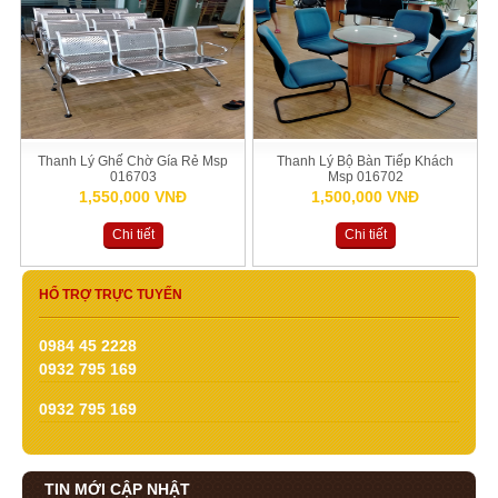
Thanh Lý Ghế Chờ Gía Rẻ Msp
Thanh Lý Bộ Bàn Tiếp Khách
016703
Msp 016702
1,550,000 VNĐ
1,500,000 VNĐ
Chi tiết
Chi tiết
HỔ TRỢ TRỰC TUYẾN
0984 45 2228
0932 795 169
0932 795 169
TIN MỚI CẬP NHẬT