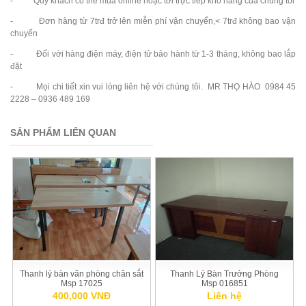
- Quý khách có thể mua online hoặc tới trực tiếp kho hàng của chúng tôi
- Đơn hàng từ 7trđ trở lên miễn phí vận chuyển,< 7trđ không bao vận
chuyển
- Đối với hàng điện máy, điện tử bảo hành từ 1-3 tháng, không bao lắp
đặt
- Mọi chi tiết xin vui lòng liên hệ với chúng tôi. MR THỌ HÀO 0984 45
2228 – 0936 489 169
SẢN PHẨM LIÊN QUAN
Thanh lý bàn văn phòng chân sắt
Thanh Lý Bàn Trưởng Phòng
Msp 17025
Msp 016851
400,000 VNĐ
Liên hệ