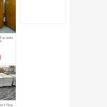
ỗ tự nhiên
04
ệ
et 3 Tầng