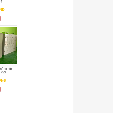
34
VNĐ
Phòng Hòa
6753
 VNĐ