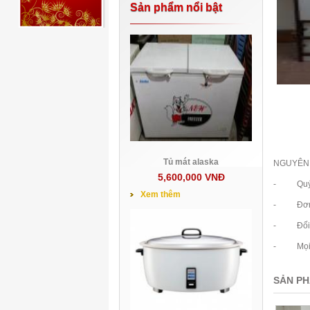
Sản phẩm nổi bật
Tủ mát alaska
NGUYÊN 
5,600,000 VNĐ
- Quý khá
Xem thêm
- Đơn hà
- Đối với
- Mọ
SẢN PH