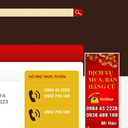
HỔ TRỢ TRỰC TUYẾN
0984 45 2228
ỬA
0932 795 169
123
0932 795 169