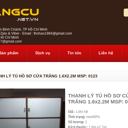
n Bình Chánh, TP Hồ Chí Minh
 Zalo & Viber - Email : thohao1984@gmail.com
ồ Chí Minh
1987@gmail.com
Sản phẩm
Dịch vụ
Tin tức
Liên hệ
NH LÝ TỦ HỒ SƠ CỬA TRẮNG 1.6X2.2M MSP: 0123
THANH LÝ TỦ HỒ SƠ C
TRẮNG 1.6x2.2M MSP: 0
Giá :
Liên hệ
Tình trạng:
new90%
Số lượng:
1
Kích thước:
1.6m x2.2m