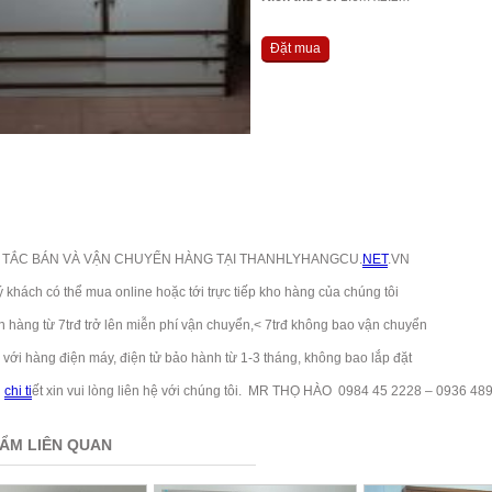
Đặt mua
TẮC BÁN VÀ VẬN CHUYỂN HÀNG TẠI THANHLYHANGCU.
NET
.VN
ch có thể mua online hoặc tới trực tiếp kho hàng của chúng tôi
ng từ 7trđ trở lên miễn phí vận chuyển,< 7trđ không bao vận chuyển
 hàng điện máy, điện tử bảo hành từ 1-3 tháng, không bao lắp đặt
i
chi ti
ết xin vui lòng liên hệ với chúng tôi. MR THỌ HÀO 0984 45 2228 – 0936 48
ẨM LIÊN QUAN