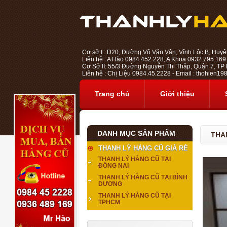
Cơ sở I : D20, Đường Võ Văn Vân, Vĩnh Lộc B, Huyệ
Liên hệ : A Hào 0984 452 228, A Khoa 0932.795.169
Cơ Sở II: 55/3 Đường Nguyễn Thị Thập, Quận 7, TP H
Liên hệ : Chị Liệu 0984.45.2228 - Email : thohien
Trang chủ
Giới thiệu
DANH MỤC SẢN PHẨM
THA
THANH LÝ HÀNG CŨ GIÁ RẺ
THANH LÝ HÀNG CŨ TẠI
ĐỒNG NAI
THANH LÝ HÀNG CŨ TẠI BÌNH
DƯƠNG
THANH LÝ HÀNG CŨ TẠI
TPHCM