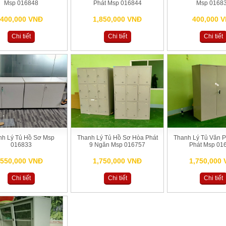
Msp 016848
Phát Msp 016844
Msp 0168
400,000 VNĐ
1,850,000 VNĐ
400,000 
Chi tiết
Chi tiết
Chi tiết
nh Lý Tủ Hồ Sơ Msp
Thanh Lý Tủ Hồ Sơ Hòa Phát
Thanh Lý Tủ Văn 
016833
9 Ngăn Msp 016757
Phát Msp 01
550,000 VNĐ
1,750,000 VNĐ
1,750,000
Chi tiết
Chi tiết
Chi tiết