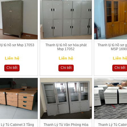
lý tủ hồ sơ Msp 17053
Thanh lý tủ hồ sơ hòa phát
Thanh lý tủ hồ sơ g
Msp 17052
MSP 169
Liên hệ
Liên hệ
Liên h
Chi tiết
Chi tiết
Chi tiết
 Lý Tủ Cabinet 3 Tầng
Thanh Lý Tủ Văn Phòng Hòa
Thanh Lý Tủ Cabin