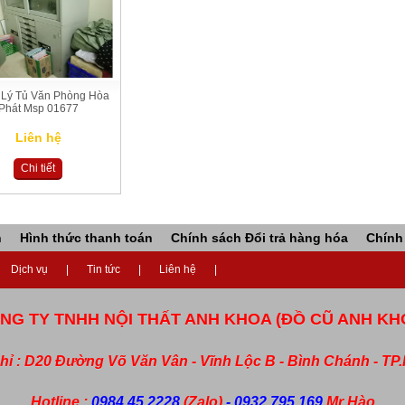
 Lý Tủ Văn Phòng Hòa
Phát Msp 01677
Liên hệ
Chi tiết
n
Hình thức thanh toán
Chính sách Đổi trả hàng hóa
Chính
Dịch vụ
Tin tức
Liên hệ
NG TY TNHH NỘI THẤT ANH KHOA (ĐỒ CŨ ANH KH
chỉ : D20 Đường Võ Văn Vân - Vĩnh Lộc B - Bình Chánh - T
Hotline :
0984.45.2228
(Zalo)
- 0932.795.169
Mr Hào