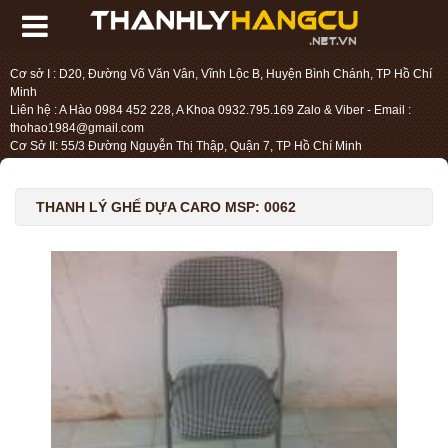
Cơ sở I : D20, Đường Võ Văn Vân, Vĩnh Lộc B, Huyện Bình Chánh, TP Hồ Chí
Minh
Liên hệ : A Hào 0984 452 228, A Khoa 0932.795.169 Zalo & Viber - Email :
thohao1984@gmail.com
Cơ Sở II: 55/3 Đường Nguyễn Thị Thập, Quận 7, TP Hồ Chí Minh
Liên hệ : Chị Liệu 0984.45.2228 - Email : thohien1987@gmail.com
THANH LÝ GHẾ DỰA CARO MSP: 0062