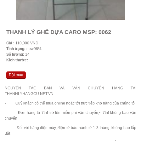
THANH LÝ GHẾ DỰA CARO MSP: 0062
Giá :
110,000 VNĐ
Tình trạng:
new98%
Số lượng:
14
Kích thước:
Đặt mua
NGUYÊN TẮC BÁN VÀ VẬN CHUYỂN HÀNG TẠI
THANHLYHANGCU.NET.VN
- Quý khách có thể mua online hoặc tới trực tiếp kho hàng của chúng tôi
- Đơn hàng từ 7trđ trở lên miễn phí vận chuyển,< 7trđ không bao vận
chuyển
- Đối với hàng điện máy, điện tử bảo hành từ 1-3 tháng, không bao lắp
đặt