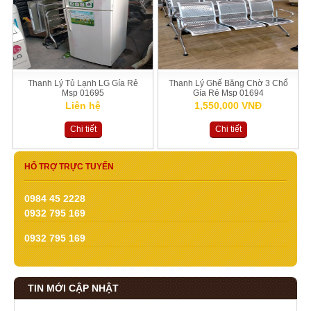
Thanh Lý Tủ Lạnh LG Gía Rẻ
Thanh Lý Ghế Băng Chờ 3 Chổ
Msp 01695
Gía Rẻ Msp 01694
Liên hệ
1,550,000 VNĐ
Chi tiết
Chi tiết
HỔ TRỢ TRỰC TUYẾN
0984 45 2228
0932 795 169
0932 795 169
TIN MỚI CẬP NHẬT