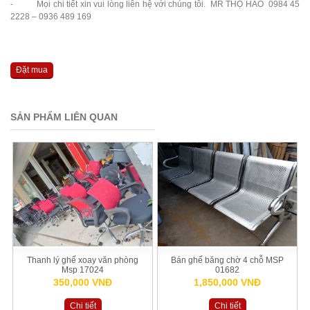
- Mọi chi tiết xin vui lòng liên hệ với chúng tôi. MR THỌ HÀO 0984 45
2228 – 0936 489 169
Đặt mua
SẢN PHẨM LIÊN QUAN
Thanh lý ghế xoay văn phòng
Bán ghế băng chờ 4 chỗ MSP
Msp 17024
01682
350,000 VNĐ
1,850,000 VNĐ
Chi tiết
Chi tiết