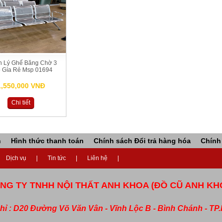
h Lý Ghế Băng Chờ 3
 Gía Rẻ Msp 01694
1,550,000 VNĐ
Chi tiết
n
Hình thức thanh toán
Chính sách Đổi trả hàng hóa
Chính
Dịch vụ
Tin tức
Liên hệ
NG TY TNHH NỘI THẤT ANH KHOA (ĐỒ CŨ ANH KH
chỉ : D20 Đường Võ Văn Vân - Vĩnh Lộc B - Bình Chánh - T