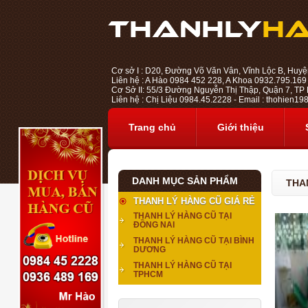
Cơ sở I : D20, Đường Võ Văn Vân, Vĩnh Lộc B, Huyệ
Liên hệ : A Hào 0984 452 228, A Khoa 0932.795.169
Cơ Sở II: 55/3 Đường Nguyễn Thị Thập, Quận 7, TP H
Liên hệ : Chị Liệu 0984.45.2228 - Email : thohien
Trang chủ
Giới thiệu
DANH MỤC SẢN PHẨM
THA
THANH LÝ HÀNG CŨ GIÁ RẺ
THANH LÝ HÀNG CŨ TẠI
ĐỒNG NAI
THANH LÝ HÀNG CŨ TẠI BÌNH
DƯƠNG
THANH LÝ HÀNG CŨ TẠI
TPHCM