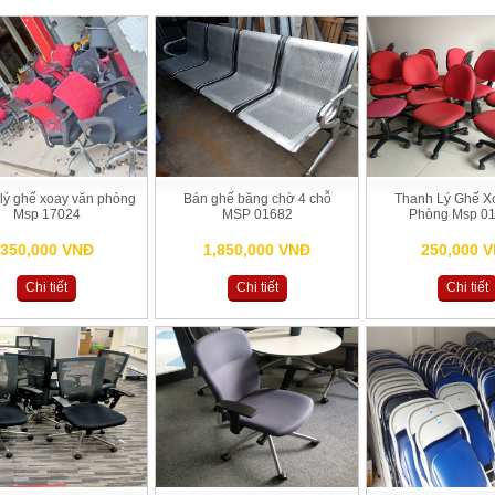
lý ghế xoay văn phòng
Bán ghế băng chờ 4 chỗ
Thanh Lý Ghế X
Msp 17024
MSP 01682
Phòng Msp 0
350,000 VNĐ
1,850,000 VNĐ
250,000 
Chi tiết
Chi tiết
Chi tiết