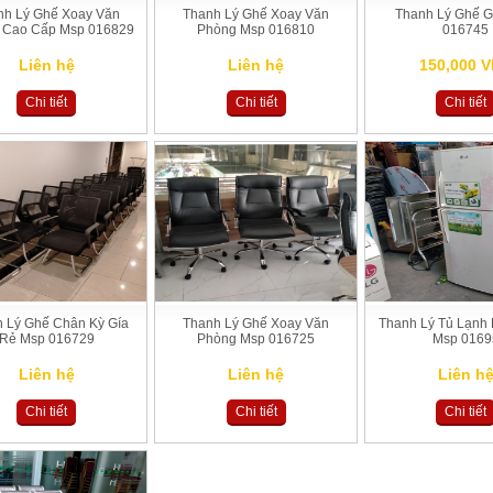
nh Lý Ghế Xoay Văn
Thanh Lý Ghế Xoay Văn
Thanh Lý Ghế 
 Cao Cấp Msp 016829
Phòng Msp 016810
016745
Liên hệ
Liên hệ
150,000 
Chi tiết
Chi tiết
Chi tiết
 Lý Ghế Chân Kỳ Gía
Thanh Lý Ghế Xoay Văn
Thanh Lý Tủ Lạnh 
Rẻ Msp 016729
Phòng Msp 016725
Msp 0169
Liên hệ
Liên hệ
Liên h
Chi tiết
Chi tiết
Chi tiết