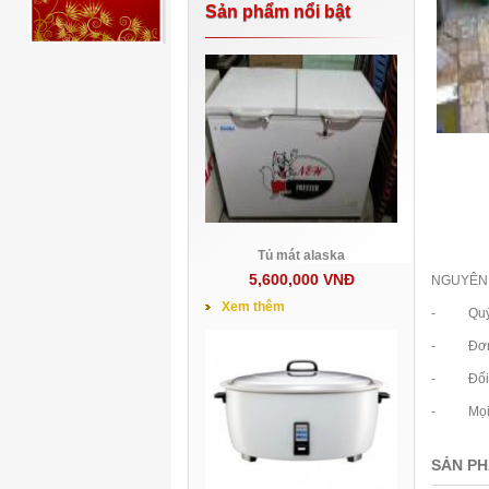
Sản phẩm nổi bật
Tủ mát alaska
5,600,000 VNĐ
NGUYÊN 
Xem thêm
- Quý khá
- Đơn hà
- Đối với
- Mọi ch
SẢN PH