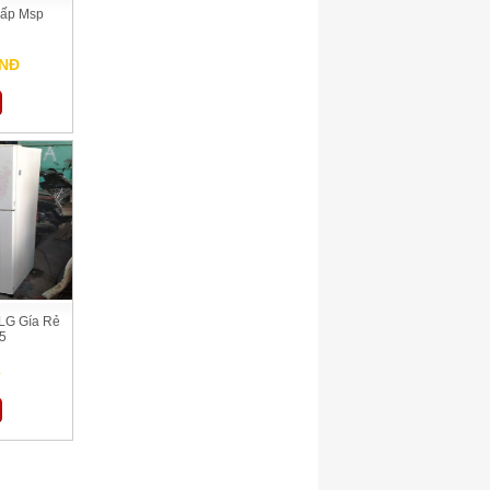
Gấp Msp
VNĐ
LG Gía Rẻ
5
ệ