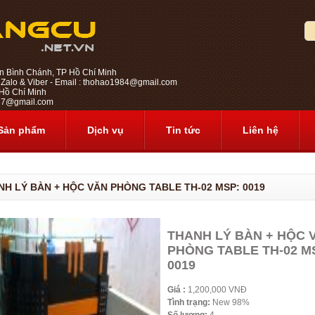
n Bình Chánh, TP Hồ Chí Minh
 Zalo & Viber - Email : thohao1984@gmail.com
ồ Chí Minh
1987@gmail.com
Sản phẩm
Dịch vụ
Tin tức
Liên hệ
NH LÝ BÀN + HỘC VĂN PHÒNG TABLE TH-02 MSP: 0019
THANH LÝ BÀN + HỘC 
PHÒNG TABLE TH-02 M
0019
Giá :
1,200,000 VNĐ
Tình trạng:
New 98%
Số lượng:
4