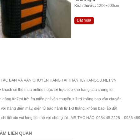
Kích thước:
1200x600cm
Đặt mua
TẮC BÁN VÀ VẬN CHUYỂN HÀNG TẠI THANHLYHANGCU.NET.VN
ch có thể mua online hoặc tới trực tiếp kho hàng của chúng tôi
ng từ 7trđ trở lên miễn phí vận chuyển,< 7trđ không bao vận chuyển
 hàng điện máy, điện tử bảo hành từ 1-3 tháng, không bao lắp đặt
i tiết xin vui lòng liên hệ với chúng tôi. MR THỌ HÀO 0984 45 2228 – 0936 48
ẨM LIÊN QUAN