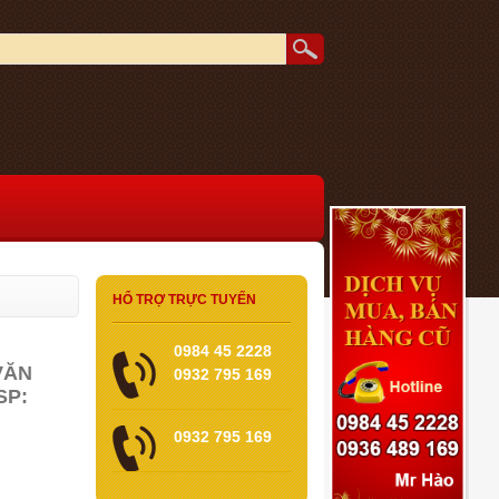
HỔ TRỢ TRỰC TUYẾN
0984 45 2228
VĂN
0932 795 169
SP:
0932 795 169