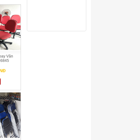
oay Văn
16845
VNĐ