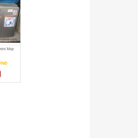
 mini Msp
 VNĐ