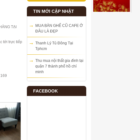
TIN MỚI CẬP NHẬT
MUA BÀN GHẾ CŨ CAFE Ở
HÀNG TẠI
ĐÂU LÀ ĐẸP
ới trực tiếp
Thanh Lý Tủ Đông Tại
Tphcm
Thu mua nội thất gia đình tại
quận 7 thành phố hồ chí
minh
 169
FACEBOOK