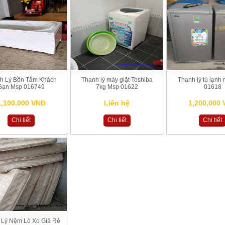
h Lý Bồn Tắm Khách
Thanh lý máy giặt Toshiba
Thanh lý tủ lạnh
Sạn Msp 016749
7kg Msp 01622
01618
1,100,000 VNĐ
Liên hệ
1,200,000
Chi tiết
Chi tiết
Chi tiết
 Lý Nệm Lò Xo Giá Rẻ