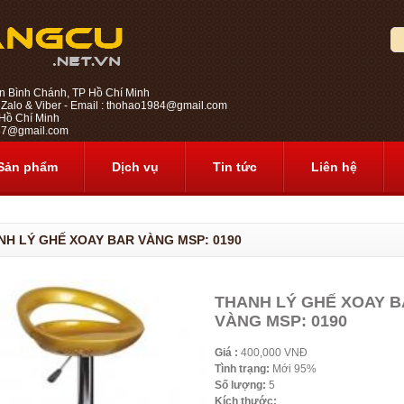
n Bình Chánh, TP Hồ Chí Minh
 Zalo & Viber - Email : thohao1984@gmail.com
ồ Chí Minh
1987@gmail.com
Sản phẩm
Dịch vụ
Tin tức
Liên hệ
NH LÝ GHẾ XOAY BAR VÀNG MSP: 0190
THANH LÝ GHẾ XOAY 
VÀNG MSP: 0190
Giá :
400,000 VNĐ
Tình trạng:
Mới 95%
Số lượng:
5
Kích thước: