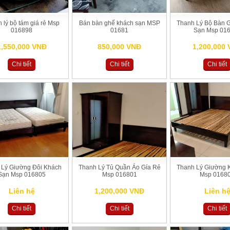
 lý bộ tám giá rẻ Msp
Bán bàn ghế khách sạn MSP
Thanh Lý Bộ Bàn 
016898
01681
Sạn Msp 01
1,550,000 VNĐ
850,000 VNĐ
1,200,000
Chi tiết
Chi tiết
Chi tiết
 Lý Giường Đôi Khách
Thanh Lý Tủ Quần Áo Gía Rẻ
Thanh Lý Giường 
Sạn Msp 016805
Msp 016801
Msp 0168
Liên hệ
1,200,000 VNĐ
Liên h
Chi tiết
Chi tiết
Chi tiết