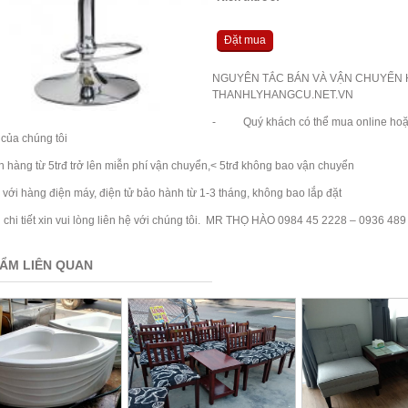
Đặt mua
NGUYÊN TẮC BÁN VÀ VẬN CHUYỂN 
THANHLYHANGCU.NET.VN
- Quý khách có thể mua online hoặc t
của chúng tôi
ng từ 5trđ trở lên miễn phí vận chuyển,< 5trđ không bao vận chuyển
 hàng điện máy, điện tử bảo hành từ 1-3 tháng, không bao lắp đặt
 tiết xin vui lòng liên hệ với chúng tôi. MR THỌ HÀO 0984 45 2228 – 0936 489
ẨM LIÊN QUAN