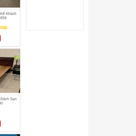
Ghế Khách
6856
 VNĐ
Khách Sạn
00
ệ