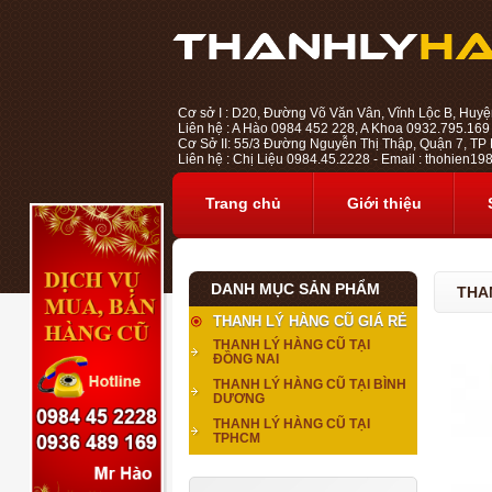
Cơ sở I : D20, Đường Võ Văn Vân, Vĩnh Lộc B, Huyệ
Liên hệ : A Hào 0984 452 228, A Khoa 0932.795.169
Cơ Sở II: 55/3 Đường Nguyễn Thị Thập, Quận 7, TP H
Liên hệ : Chị Liệu 0984.45.2228 - Email : thohien
Trang chủ
Giới thiệu
DANH MỤC SẢN PHẨM
THA
THANH LÝ HÀNG CŨ GIÁ RẺ
THANH LÝ HÀNG CŨ TẠI
ĐỒNG NAI
THANH LÝ HÀNG CŨ TẠI BÌNH
DƯƠNG
THANH LÝ HÀNG CŨ TẠI
TPHCM