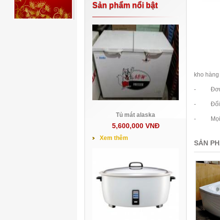
Sản phẩm nổi bật
kho hàng 
- Đơn hà
- Đối với
Tủ mát alaska
- Mọi chi
5,600,000 VNĐ
Xem thêm
SẢN PH