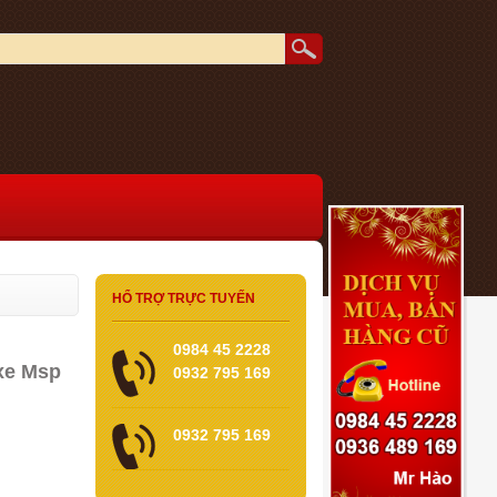
HỔ TRỢ TRỰC TUYẾN
0984 45 2228
 xe Msp
0932 795 169
0932 795 169