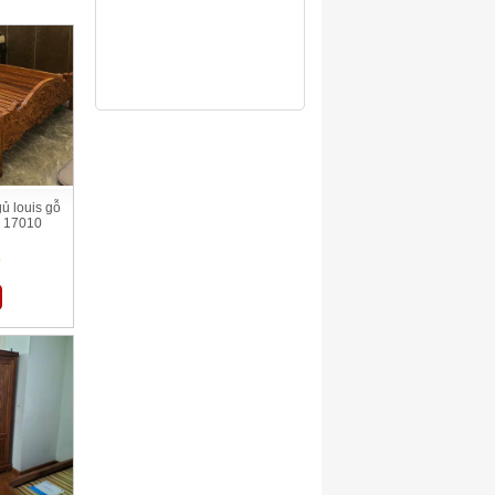
ủ louis gỗ
p 17010
ệ