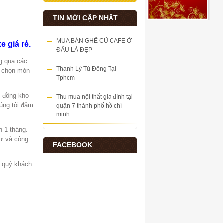
TIN MỚI CẬP NHẬT
MUA BÀN GHẾ CŨ CAFE Ở
e giá rẻ.
ĐÂU LÀ ĐẸP
g qua các
Thanh Lý Tủ Đông Tại
a chọn món
Tphcm
u đồng kho
Thu mua nội thất gia đình tại
úng tôi đảm
quận 7 thành phố hồ chí
minh
h 1 tháng.
tư và công
FACEBOOK
n quý khách