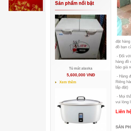
Sản phẩm nổi bật
đặt hàng
đồ bạn c
- Đối với
hàng đồ 
bảo giá r
Tủ mát alaska
5,600,000 VNĐ
- Hàng đi
Riêng hà
Xem thêm
lắp đặt)
- Mọi th
vui lòng 
Liên hê
SẢN PH