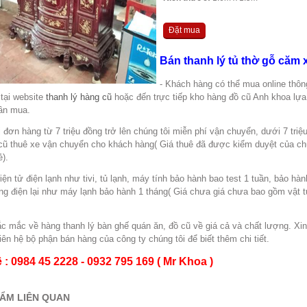
Đặt mua
Bán thanh lý tủ thờ gỗ căm x
- Khách hàng có thể mua online thôn
 tại website
thanh lý hàng cũ
hoặc đến trực tiếp kho hàng đồ cũ Anh khoa lự
ần mua.
 đơn hàng từ 7 triệu đồng trở lên chúng tôi miễn phí vận chuyển, dưới 7 triệ
cũ thuê xe vận chuyển cho khách hàng( Giá thuê đã được kiểm duyệt của ch
ẻ).
ện tử điện lạnh như tivi, tủ lạnh, máy tính bảo hành bao test 1 tuần, bảo hàn
ng điện lại như máy lạnh bảo hành 1 tháng( Giá chưa giá chưa bao gồm vật 
ắc mắc về hàng thanh lý bàn ghế quán ăn, đồ cũ về giá cả và chất lượng. Xi
liên hệ bộ phận bán hàng của công ty chúng tôi để biết thêm chi tiết.
̣ : 0984 45 2228 - 0932 795 169 ( Mr Khoa )
ẨM LIÊN QUAN