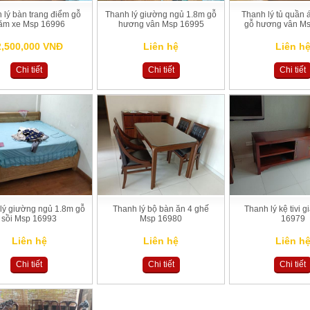
lý bàn trang điểm gỗ
Thanh lý giường ngủ 1.8m gỗ
Thanh lý tủ quần 
ăm xe Msp 16996
hương vân Msp 16995
gỗ hương vân M
2,500,000 VNĐ
Liên hệ
Liên h
Chi tiết
Chi tiết
Chi tiết
ý giường ngủ 1.8m gỗ
Thanh lý bộ bàn ăn 4 ghế
Thanh lý kệ tivi g
sồi Msp 16993
Msp 16980
16979
Liên hệ
Liên hệ
Liên h
Chi tiết
Chi tiết
Chi tiết