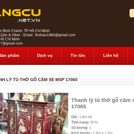
n Bình Chánh, TP Hồ Chí Minh
 Zalo & Viber - Email : thohao1984@gmail.com
ồ Chí Minh
1987@gmail.com
Sản phẩm
Dịch vụ
Tin tức
Liên hệ
NH LÝ TỦ THỜ GỖ CĂM XE MSP 17065
Thanh lý tủ thờ gỗ căm
17065
Giá :
Liên hệ
Tình trạng:
95%
Số lượng:
1
Kích thước:
1.6m x 1.5m