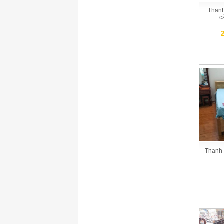
Thanh 
c
Thanh l