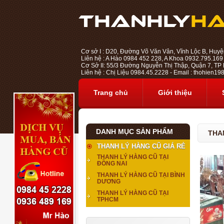
Cơ sở I : D20, Đường Võ Văn Vân, Vĩnh Lộc B, Huyệ
Liên hệ : A Hào 0984 452 228, A Khoa 0932.795.169
Cơ Sở II: 55/3 Đường Nguyễn Thị Thập, Quận 7, TP H
Liên hệ : Chị Liệu 0984.45.2228 - Email : thohien
Trang chủ
Giới thiệu
DANH MỤC SẢN PHẨM
THA
THANH LÝ HÀNG CŨ GIÁ RẺ
THANH LÝ HÀNG CŨ TẠI
ĐỒNG NAI
THANH LÝ HÀNG CŨ TẠI BÌNH
DƯƠNG
THANH LÝ HÀNG CŨ TẠI
TPHCM