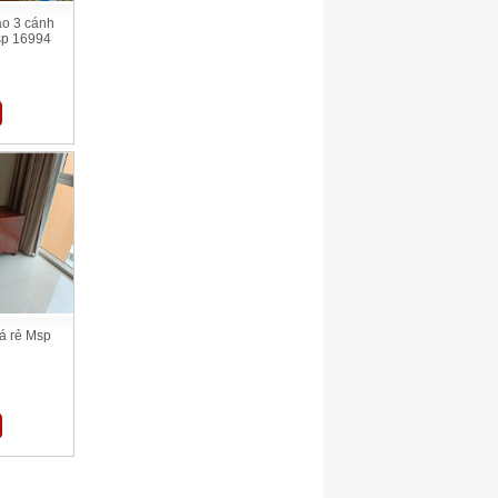
áo 3 cánh
sp 16994
ệ
iá rẻ Msp
ệ