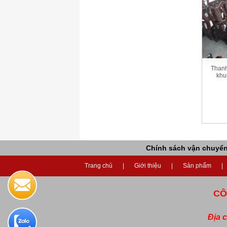
Thanh 
khun
Chính sách vận chuyể
Trang chủ
Giới thiệu
Sản phẩm
CÔ
Địa 