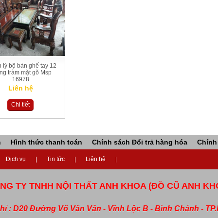
lý bộ bàn ghế tay 12
g tràm mặt gõ Msp
16978
Liên hệ
Chi tiết
n
Hình thức thanh toán
Chính sách Đổi trả hàng hóa
Chính
Dịch vụ
Tin tức
Liên hệ
NG TY TNHH NỘI THẤT ANH KHOA (ĐỒ CŨ ANH KH
chỉ : D20 Đường Võ Văn Vân - Vĩnh Lộc B - Bình Chánh - T