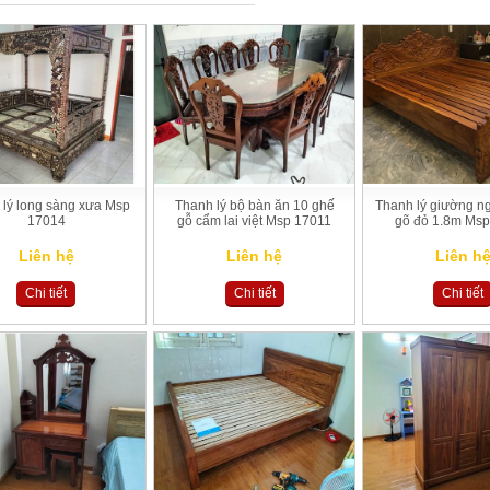
 lý long sàng xưa Msp
Thanh lý bộ bàn ăn 10 ghế
Thanh lý giường ng
17014
gỗ cẩm lai việt Msp 17011
gõ đỏ 1.8m Ms
Liên hệ
Liên hệ
Liên h
Chi tiết
Chi tiết
Chi tiết