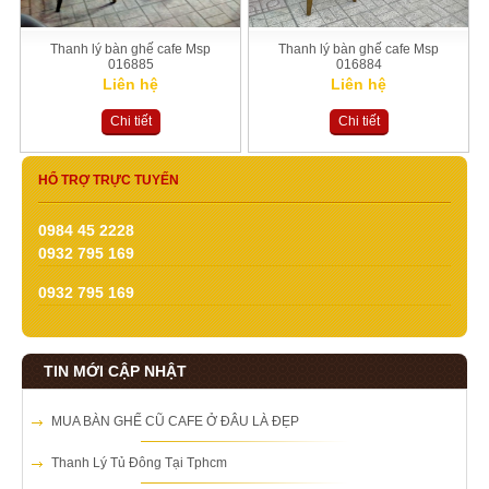
Thanh lý bàn ghế cafe Msp
Thanh lý bàn ghế cafe Msp
016885
016884
Liên hệ
Liên hệ
Chi tiết
Chi tiết
HỔ TRỢ TRỰC TUYẾN
0984 45 2228
0932 795 169
0932 795 169
TIN MỚI CẬP NHẬT
MUA BÀN GHẾ CŨ CAFE Ở ĐÂU LÀ ĐẸP
Thanh Lý Tủ Đông Tại Tphcm