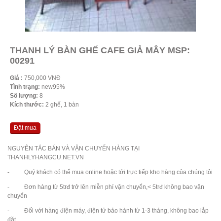
THANH LÝ BÀN GHẾ CAFE GIẢ MÂY MSP:
00291
Giá :
750,000 VNĐ
Tình trạng:
new95%
Số lượng:
8
Kích thước:
2 ghế, 1 bàn
Đặt mua
NGUYÊN TẮC BÁN VÀ VẬN CHUYỂN HÀNG TẠI
THANHLYHANGCU.NET.VN
- Quý khách có thể mua online hoặc tới trực tiếp kho hàng của chúng tôi
- Đơn hàng từ 5trđ trở lên miễn phí vận chuyển,< 5trđ không bao vận
chuyển
- Đối với hàng điện máy, điện tử bảo hành từ 1-3 tháng, không bao lắp
đặt