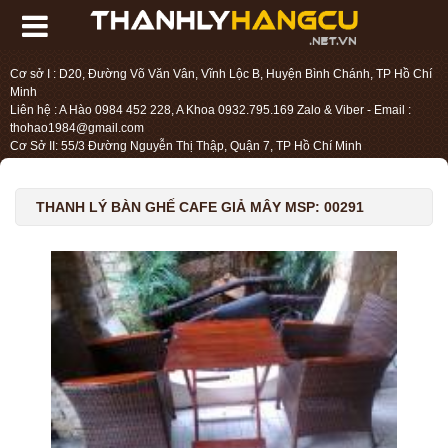
Cơ sở I : D20, Đường Võ Văn Vân, Vĩnh Lộc B, Huyện Bình Chánh, TP Hồ Chí
Minh
Liên hệ : A Hào 0984 452 228, A Khoa 0932.795.169 Zalo & Viber - Email :
thohao1984@gmail.com
Cơ Sở II: 55/3 Đường Nguyễn Thị Thập, Quận 7, TP Hồ Chí Minh
Liên hệ : Chị Liệu 0984.45.2228 - Email : thohien1987@gmail.com
THANH LÝ BÀN GHẾ CAFE GIẢ MÂY MSP: 00291