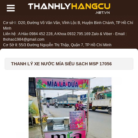
Cơ sở I : D20, Đường Võ Văn Vân, Vĩnh Lộc B, Huyện Bình Chánh, TP Hồ Chí
Minh
Liên hệ : A Hào 0984 452 228, A Khoa 0932.795.169 Zalo & Viber - Email :
thohao1984@gmail.com
Cơ Sở II: 55/3 Đường Nguyễn Thị Thập, Quận 7, TP Hồ Chí Minh
Liên hệ : Chị Liệu 0984.45.2228 - Email : thohien1987@gmail.com
THANH LÝ XE NƯỚC MÍA SIÊU SẠCH MSP 17056