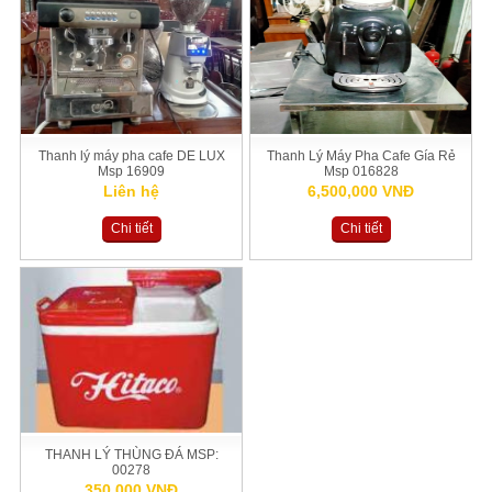
Thanh lý máy pha cafe DE LUX
Thanh Lý Máy Pha Cafe Gía Rẻ
Msp 16909
Msp 016828
Liên hệ
6,500,000 VNĐ
Chi tiết
Chi tiết
THANH LÝ THÙNG ĐÁ MSP:
00278
350,000 VNĐ